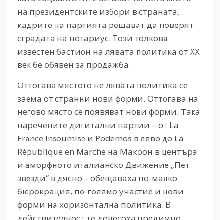
на президентските избори в страната,
кадрите на партията решават да поверят
сградата на нотариус. Този толкова
известен бастион на лявата политика от ХХ
век бе обявен за продажба.
Оттогава мястото не лявата политика се
заема от странни нови форми. Оттогава на
негово място се появяват нови форми. Така
наречените дигитални партии – от La
France Insoumise и Podemos в ляво до La
République en Marche на Макрон в центъра
и аморфното италианско Движение „Пет
звезди“ в дясно – обещаваха по-малко
бюрокрация, по-голямо участие и нови
форми на хоризонтална политика. В
действителност те донесоха предимно