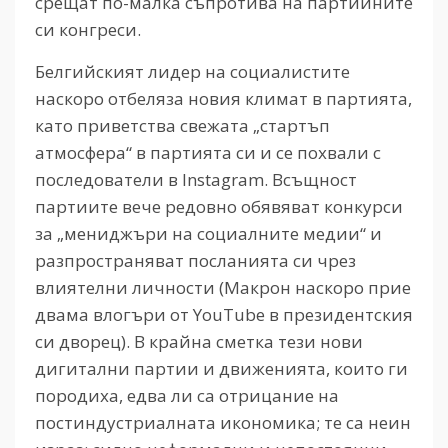
срещат по-малка съпротива на партийните
си конгреси.
Белгийският лидер на социалистите
наскоро отбеляза новия климат в партията,
като приветства свежата „стартъп
атмосфера“ в партията си и се похвали с
последователи в Instagram. Всъщност
партиите вече редовно обявяват конкурси
за „мениджъри на социалните медии“ и
разпространяват посланията си чрез
влиятелни личности (Макрон наскоро прие
двама влогъри от YouTube в президентския
си дворец). В крайна сметка тези нови
дигитални партии и движенията, които ги
породиха, едва ли са отрицание на
постиндустриалната икономика; те са неин