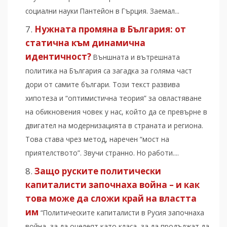
социални науки Пантейон в Гърция. Заемал...
Нужната промяна в България: от
статична към динамична
идентичност?
Външната и вътрешната
политика на България са загадка за голяма част
дори от самите българи. Този текст развива
хипотеза и “оптимистична теория” за овластяване
на обикновения човек у нас, който да се превърне в
двигател на модернизацията в страната и региона.
Това става чрез метод, наречен “мост на
приятелството”. Звучи странно. Но работи....
Защо руските политически
капиталисти започнаха война – и как
това може да сложи край на властта
им
“Политическите капиталисти в Русия започнаха
война, за да оцелеят като класа, за да продължат да