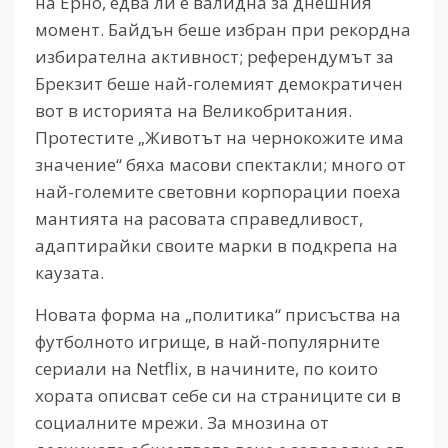
на Ерно, едва ли е валидна за днешния
момент. Байдън беше избран при рекордна
избирателна активност; референдумът за
Брекзит беше най-големият демократичен
вот в историята на Великобритания.
Протестите „Животът на чернокожите има
значение“ бяха масови спектакли; много от
най-големите световни корпорации поеха
мантията на расовата справедливост,
адаптирайки своите марки в подкрепа на
каузата.
Новата форма на „политика“ присъства на
футболното игрище, в най-популярните
сериали на Netflix, в начините, по които
хората описват себе си на страниците си в
социалните мрежи. За мнозина от