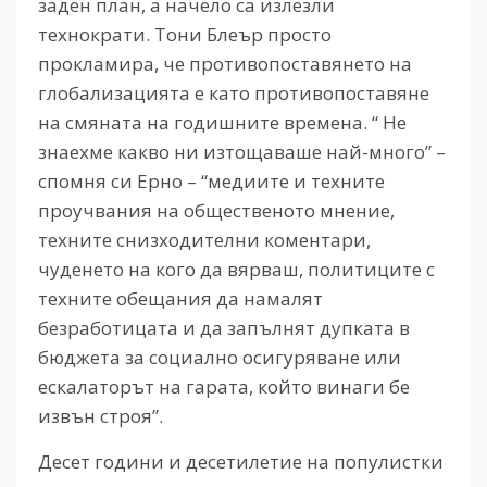
заден план, а начело са излезли
технократи. Тони Блеър просто
прокламира, че противопоставянето на
глобализацията е като противопоставяне
на смяната на годишните времена. “ Не
знаехме какво ни изтощаваше най-много” –
спомня си Ерно – “медиите и техните
проучвания на общественото мнение,
техните снизходителни коментари,
чуденето на кого да вярваш, политиците с
техните обещания да намалят
безработицата и да запълнят дупката в
бюджета за социално осигуряване или
ескалаторът на гарата, който винаги бе
извън строя”.
Десет години и десетилетие на популистки