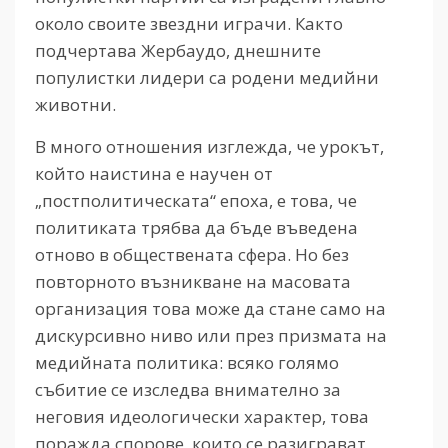
около своите звездни играчи. Както
подчертава Жербаудо, днешните
популистки лидери са родени медийни
животни.
В много отношения изглежда, че урокът,
който наистина е научен от
„постполитическата“ епоха, е това, че
политиката трябва да бъде въведена
отново в обществената сфера. Но без
повторното възникване на масовата
организация това може да стане само на
дискурсивно ниво или през призмата на
медийната политика: всяко голямо
събитие се изследва внимателно за
неговия идеологически характер, това
поражда спорове, които се разиграват