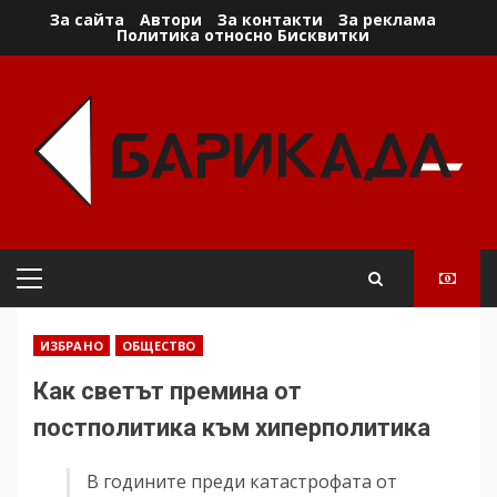
Skip
За сайта
Автори
За контакти
За реклама
Политика относно Бисквитки
to
content
Primary
Menu
ИЗБРАНО
ОБЩЕСТВО
Как светът премина от
постполитика към хиперполитика
В годините преди катастрофата от