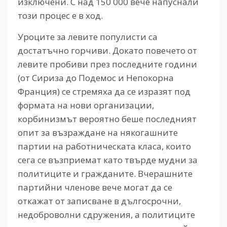
изключени. С над 150 000 вече напуснали
този процес е в ход.
Уроците за левите популисти са
достатъчно горчиви. Докато повечето от
левите пробиви през последните години
(от Сириза до Подемос и Непокорна
Франция) се стремяха да се изразят под
формата на нови организации,
корбинизмът вероятно беше последният
опит за възраждане на някогашните
партии на работническата класа, които
сега се възприемат като твърде мудни за
политиците и гражданите. Вчерашните
партийни членове вече могат да се
откажат от записване в дългосрочни,
недоброволни сдружения, а политиците