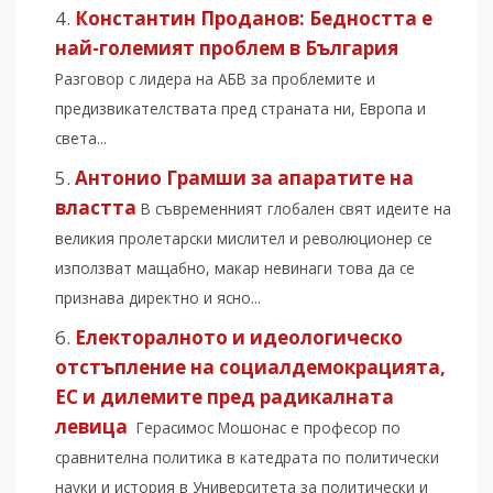
Константин Проданов: Бедността е
най-големият проблем в България
Разговор с лидера на АБВ за проблемите и
предизвикателствата пред страната ни, Европа и
света...
Антонио Грамши за апаратите на
властта
В съвременният глобален свят идеите на
великия пролетарски мислител и революционер се
използват мащабно, макар невинаги това да се
признава директно и ясно...
Електоралното и идеологическо
отстъпление на социалдемокрацията,
ЕС и дилемите пред радикалната
левица
Герасимос Мошонас е професор по
сравнителна политика в катедрата по политически
науки и история в Университета за политически и