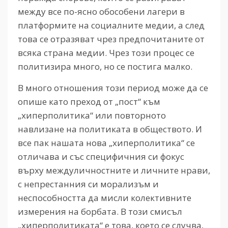
между все по-ясно обособени лагери в
платформите на социалните медии, а след
това се отразяват чрез предпочитаните от
всяка страна медии. Чрез този процес се
политизира много, но се постига малко.
В много отношения този период може да се
опише като преход от „пост“ към
„хиперполитика“ или повторното
навлизане на политиката в обществото. И
все пак нашата нова „хиперполитика“ се
отличава и със специфичния си фокус
върху междуличностните и личните нрави,
с непрестанния си морализъм и
неспособността да мисли колективните
измерения на борбата. В този смисъл
„хиперполитиката“ е това, което се случва,