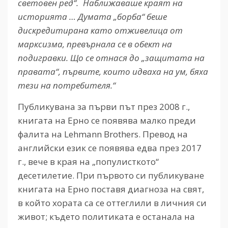
световен ред“. Наближаваше краят на
историята … Думата „борба“ беше
дискредитирана като отживелица от
марксизма, превърнала се в обект на
подигравки. Що се отнася до „защитата на
правата“, първите, които идваха на ум, бяха
тези на потребителя.“
Публикувана за първи път през 2008 г.,
книгата на Ерно се появява малко преди
фалита на Lehmann Brothers. Превод на
английски език се появява едва през 2017
г., вече в края на „популисткото“
десетилетие. При първото си публикуване
книгата на Ерно поставя диагноза на свят,
в който хората са се оттеглили в личния си
живот; където политиката е останала на