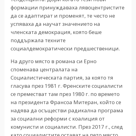
формации принуждаваха лявоцентристите
да се адаптират и променят, те често не
успяваха да научат значението на
членската демокрация, която беше
поддържала техните
социалдемократически предшественици.
На друго място в романа си Ерно
споменава централата на
Социалистическата партия, за която тя
гласува през 1981 г. Френските социалисти
се преместват там през 1980 г. по времето
на президента Франсоа Митеран, който се
надява да осъществи радикална програма
за социални реформи с коалиция от
комунисти и социалисти. През 2017 г., след
като социалистите остават на пето място