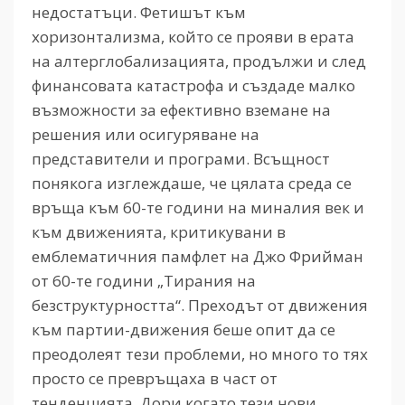
недостатъци. Фетишът към
хоризонтализма, който се прояви в ерата
на алтерглобализацията, продължи и след
финансовата катастрофа и създаде малко
възможности за ефективно вземане на
решения или осигуряване на
представители и програми. Всъщност
понякога изглеждаше, че цялата среда се
връща към 60-те години на миналия век и
към движенията, критикувани в
емблематичния памфлет на Джо Фрийман
от 60-те години „Тирания на
безструктурността“. Преходът от движения
към партии-движения беше опит да се
преодолеят тези проблеми, но много то тях
просто се превръщаха в част от
тенденцията. Дори когато тези нови