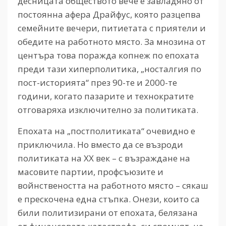
десницата обществото вече е завладяно от
постоянна афера Драйфус, която разцепва
семейните вечери, питиетата с приятели и
обедите на работното място. За мнозина от
центъра това поражда копнеж по епохата
преди тази хиперполитика, „носталгия по
пост-историята“ през 90-те и 2000-те
години, когато пазарите и технократите
отговаряха изключително за политиката.
Епохата на „постполитиката“ очевидно е
приключила. Но вместо да се възроди
политиката на ХХ век – с възраждане на
масовите партии, профсъюзите и
войнствеността на работното място – сякаш
е прескочена една стъпка. Онези, които са
били политизирани от епохата, белязана