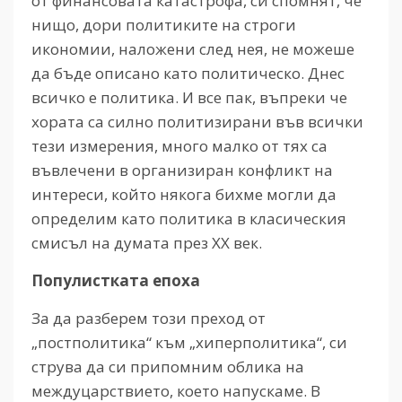
от финансовата катастрофа, си спомнят, че
нищо, дори политиките на строги
икономии, наложени след нея, не можеше
да бъде описано като политическо. Днес
всичко е политика. И все пак, въпреки че
хората са силно политизирани във всички
тези измерения, много малко от тях са
въвлечени в организиран конфликт на
интереси, който някога бихме могли да
определим като политика в класическия
смисъл на думата през ХХ век.
Популистката епоха
За да разберем този преход от
„постполитика“ към „хиперполитика“, си
струва да си припомним облика на
междуцарствието, което напускаме. В