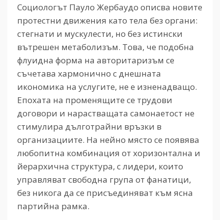
Социологът Пауло Жербаудо описва новите
протестни движения като тела без органи:
стегнати и мускулести, но без истински
вътрешен метаболизъм. Това, че подобна
флуидна форма на авторитаризъм се
съчетава хармонично с днешната
икономика на услугите, не е изненадващо.
Епохата на променящите се трудови
договори и нарастващата самонаетост не
стимулира дълготрайни връзки в
организациите. На нейно място се появява
любопитна комбинация от хоризонтална и
йерархична структура, с лидери, които
управляват свободна група от фанатици,
без никога да се присъединяват към ясна
партийна рамка.