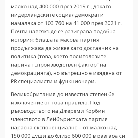
малко над 400 000 през 2019 г., докато
нидерландските социалдемократи
намаляха от 103 760 на 41 000 през 2021 г.
Почти навсякъде се разиграва подобна
история: бившата масова партия
продължава да живее като доставчик на
политика (това, което политолозите
наричат „производствен фактор“ на
демокрацията), но вътрешно е изядена от
PR специалисти и функционери.
Великобритания до известна степен бе
изключение от това правило. Под
ръководството на Джереми Корбин
членството в Лейбъристката партия
нарасна експоненциално – от малко над
150 000 души до близо 600 000 в разгара си.