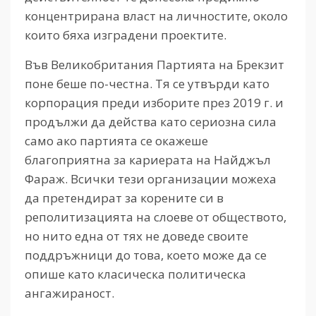
концентрирана власт на личностите, около
които бяха изградени проектите.
Във Великобритания Партията на Брекзит
поне беше по-честна. Тя се утвърди като
корпорация преди изборите през 2019 г. и
продължи да действа като сериозна сила
само ако партията се окажеше
благоприятна за кариерата на Найджъл
Фараж. Всички тези организации можеха
да претендират за корените си в
реполитизацията на слоеве от обществото,
но нито една от тях не доведе своите
поддръжници до това, което може да се
опише като класическа политическа
ангажираност.