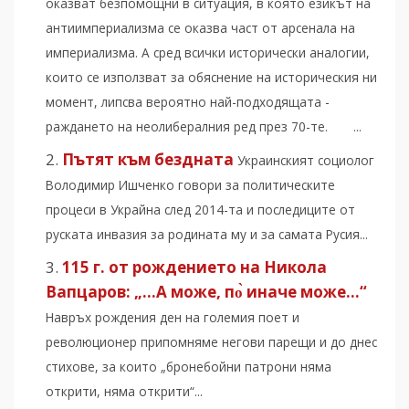
оказват безпомощни в ситуация, в която езикът на
антиимпериализма се оказва част от арсенала на
империализма. А сред всички исторически аналогии,
които се използват за обяснение на историческия ни
момент, липсва вероятно най-подходящата -
раждането на неолибералния ред през 70-те. ...
Пътят към бездната
Украинският социолог
Володимир Ишченко говори за политическите
процеси в Украйна след 2014-та и последиците от
руската инвазия за родината му и за самата Русия...
115 г. от рождението на Никола
Вапцаров: „…А може, по̀ иначе може…“
Навръх рождения ден на големия поет и
революционер припомняме негови парещи и до днес
стихове, за които „бронебойни патрони няма
открити, няма открити“...