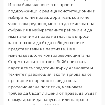
И това бяха членове, а не просто
поддръжници, с редица конституционни и
избирателни права: дори тези, които не
участваха редовно, можеха да се явяват на
събрания в избирателните райони е и да
имат значимо право на глас по въпроси
като това кои да бъдат обществените
представители на партията. Не е
изненадващо, че контрареволюцията на
Стармътистите вътре в Лейбъристката
партия се съсредоточи върху членовете и
техните правомощия: ако тя трябва да се
превърне в поредното средство за
професионална политика, членовете
трябва да бъдат лишени от права, да бъдат
стимулирани да напуснат или направо