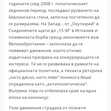
годините след 2008 г. политическият
ледников период, последвал рухването на
Берлинската стена, започна постепенно да
се размразява. На Запад – от „Окупирай“ в
Съединените щати до „15-М“ в Испания и
пламенната борба срещу икономиите във
Великобритания – започнаха да се
появяват движения, които отново
издигнаха призрака на конкуриращите се
интереси. Те не се развиваха в рамките на
официалната политика, а тяхната реторика
„нито дясно, нито ляво“ понякога беше
определяна като „антиполитическа“.
Въпреки това те отбелязаха края на една
епоха на консенсус.
Тези движения страдаха от познати