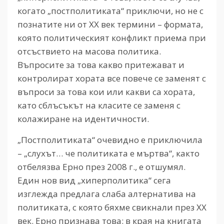
когато „постполитиката“ приключи, но не с
познатите ни от ХХ век термини – формата,
която политическият конфликт приема при
отсъствието на масова политика.
Въпросите за това какво притежават и
контролират хората все повече се заменят с
въпроси за това кои или какви са хората,
като сблъсъкът на класите се заменя с
колажиране на идентичности.
„Постполитиката“ очевидно е приключила
– „слухът… че политиката е мъртва“, както
отбелязва Ерно през 2008 г., е отшумял.
Един нов вид „хиперполитика“ сега
изглежда предлага слаба алтернатива на
политиката, с която бяхме свикнали през ХХ
век. Ерно признава това: в края на книгата