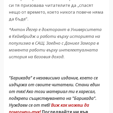
си тя призовава читателите да „спасят
нещо от времето, което никога повече няма
да бъде“.
*Антон Йегер е докторант в Университета
в Кеймбридж и работи върху историята на
популизма в САЩ. Заедно с Даниел Замора в
момента работи върху интелектуалната
история на базовия доход.
"Барикада" е независимо издание, което се
издържа от своите читатели. Стани един
от тях! Ако този материал ти е харесал,
подкрепи съществуването на "Барикада".
Нуждаем се от теб!
Виж как можеш да
помогнеш–тук!
Последвайте ни във