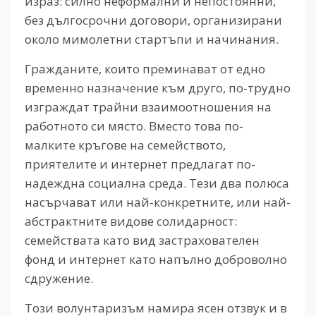
израз: силно неформални и непостоянни,
без дългосрочни договори, организирани
около мимолетни стартъпи и начинания.
Гражданите, които преминават от едно
временно назначение към друго, по-трудно
изграждат трайни взаимоотношения на
работното си място. Вместо това по-
малките кръгове на семейството,
приятелите и интернет предлагат по-
надеждна социална среда. Тези два полюса
насърчават или най-конкретните, или най-
абстрактните видове солидарност:
семействата като вид застрахователен
фонд и интернет като напълно доброволно
сдружение.
Този волунтаризъм намира ясен отзвук и в