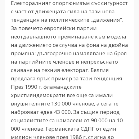
Електоралният опортюнизъм със сигурност
е част от движещата сила на тази нова
тенденция на политическите „движения“.
За повечето европейски партии
неотдавнашното преминаване към модела
на движението се случва на фона на двойна
промяна: дългосрочно намаляване на броя
на партийните членове и непрекъснато
свиване на техния електорат. Белгия
предлага ярък пример за тази тенденция.
През 1990 г. фламандските
християндемократи все още са имали
внушителните 130 000 членове, а сега те
наброяват едва 43 000. За същия период
социалистите са намалели от 90 000 на 10
000 членове. Германската СДПГ от един
милион членове през 1986 г. стигна до