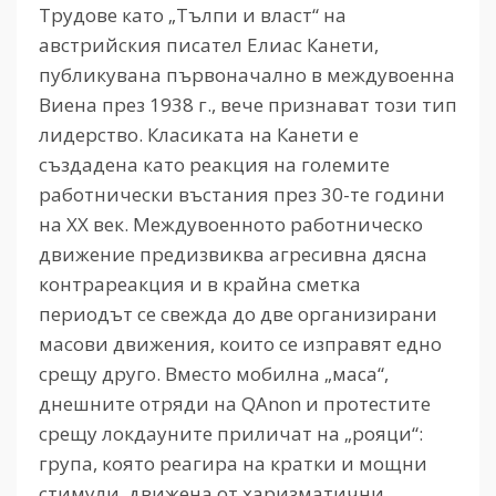
Трудове като „Тълпи и власт“ на
австрийския писател Елиас Канети,
публикувана първоначално в междувоенна
Виена през 1938 г., вече признават този тип
лидерство. Класиката на Канети е
създадена като реакция на големите
работнически въстания през 30-те години
на ХХ век. Междувоенното работническо
движение предизвиква агресивна дясна
контрареакция и в крайна сметка
периодът се свежда до две организирани
масови движения, които се изправят едно
срещу друго. Вместо мобилна „маса“,
днешните отряди на QAnon и протестите
срещу локдауните приличат на „рояци“:
група, която реагира на кратки и мощни
стимули, движена от харизматични