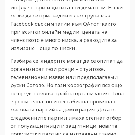
инфлуенсъри и дигитални демагози. Всеки
може да се присъедини към група във
Facebook със симпатии към QAnon; както
при всички онлайн медии, цената на
членството е много ниска, а разходите за
излизане – още по-ниски.
Разбира се, лидерите могат да се опитат да
организират тези рояци – с туитове,
телевизионни изяви или предполагаеми
руски ботове. Но тази хореография все още
не представлява трайна организация. Това
е решителна, но и нестабилна промяна от
масовата партийна демокрация. Докато
следвоенните партии имаха стегнат отбор
от полузащитници и защитници, новите
популистки партии са изградени главно