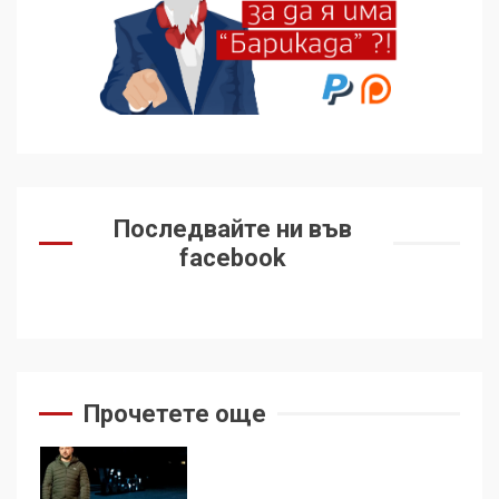
Удължаването на „Чат
контрола“ в ЕС е обида за
демокрацията
7
За 100-годишнината на
Фидел Кастро – изкачване
Последвайте ни във
на Черни връх по неговите
facebook
стъпки от 1972 г.
1
Цената на войната
2
Прочетете още
Аз съм изследовател на