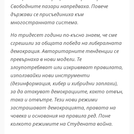
Свободните пазари напредваха. Повече
държави се присъединиха към
многостранната система.
Но тридесет години по-късно знаем, че сме
сгрешили за общата победа на либералната
демокрация. Авторитарните тенденции се
превърнаха в нови модели. Те
злоупотребяват или изкривяват правилата,
използвайки нови инструменти
(дезинформация, кибер и хибридни заплахи),
за да атакуват демокрациите, както отвън,
така и отвътре. Тези нови режими
застрашават демокрацията, правата на
човека и основания на правила ред. Поне
колкото режимите на Студената война.