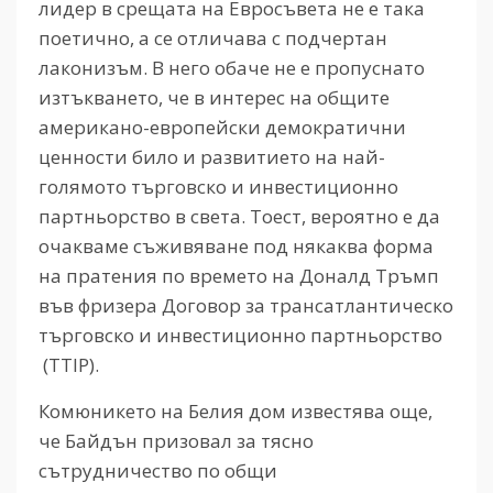
лидер в срещата на Евросъвета не е така
поетично, а се отличава с подчертан
лаконизъм. В него обаче не е пропуснато
изтъкването, че в интерес на общите
американо-европейски демократични
ценности било и развитието на най-
голямото търговско и инвестиционно
партньорство в света. Тоест, вероятно е да
очакваме съживяване под някаква форма
на пратения по времето на Доналд Тръмп
във фризера Договор за трансатлантическо
търговско и инвестиционно партньорство
(TTIP).
Комюникето на Белия дом известява още,
че Байдън призовал за тясно
сътрудничество по общи