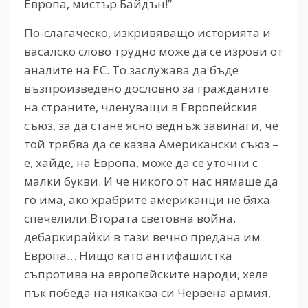
Европа, мистър Байдън!”
По-слагаческо, изкривяващо историята и
васалско слово трудно може да се изрови от
аналите на ЕС. То заслужава да бъде
възпроизведено дословно за гражданите
на страните, членуващи в Европейския
съюз, за да стане ясно веднъж завинаги, че
той трябва да се казва Американски съюз –
е, хайде, на Европа, може да се уточни с
малки букви. И че никого от нас нямаше да
го има, ако храбрите американци не бяха
спечелили Втората световна война,
дебаркирайки в тази вечно предана им
Европа… Нищо като антифашистка
съпротива на европейските народи, хеле
пък победа на някаква си Червена армия,