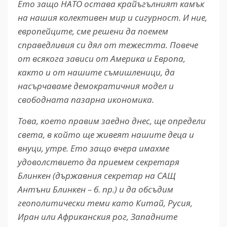
Ето защо НАТО остава крайъгълният камък
на нашия колективен мир и сигурност. И ние,
европейците, сме решени да поемем
справедливия си дял от тежестта. Повече
от всякога зависи от Америка и Европа,
както и от нашите съмишленици, да
насърчаваме демократичния модел и
свободната пазарна икономика.
Това, което правим заедно днес, ще определи
света, в който ще живеят нашите деца и
внуци, утре. Ето защо вчера имахме
удоволствието да приемем секретаря
Блинкен (държавния секретар на САЩ
Антъни Блинкен – б. пр.) и да обсъдим
геополитически теми като Китай, Русия,
Иран или Африканския рог, Западните