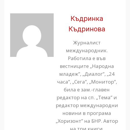
Къдринка
Къдринова
Журналист
международник.
Работила е във
вестниците „Народна
младеж”, „Диалог”, „24
часа”, „Сега”, „Монитор”,
била е зам.-главен
редактор на сп. „Тема” и
редактор международни
новини в програма
„Хоризонт” на БНР. Автор
на три книги.