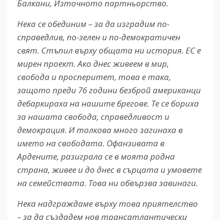
Балкани, Източното партньорство.
Нека се обединим – за да изградим по-
справедлив, по-зелен и по-демократичен
свят. Стъпил върху общата ни история. ЕС е
мирен проект. Ако днес живеем в мир,
свобода и просперитет, това е така,
защото преди 76 години безброй американци
дебаркираха на нашите брегове. Те се бориха
за нашата свобода, справедливост и
демокрация. И толкова много загинаха в
името на свободата. Офанзивата в
Ардените, разиграла се в моята родна
страна, живее и до днес в сърцата и умовете
на семействата. Това ни обвързва завинаги.
Нека надграждаме върху това приятелство
– за да създадем нов трансатлантически