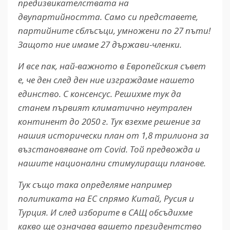
предизвикателствата на
двупартийността. Само си представете,
партийните сблъсъци, умножени по 27 пъти!
Защото ние имаме 27 държави-членки.
И все пак, най-важното в Европейския съвет
е, че ден след ден ние изграждаме нашето
единство. С консенсус. Решихме тук да
станем първият климатично неутрален
континент до 2050 г. Тук взехме решение за
нашия исторически план от 1,8 трилиона за
възстановяване от Covid. Той предвожда и
нашите национални стимулиращи планове.
Тук също така определяме например
политиката на ЕС спрямо Китай, Русия и
Турция. И след изборите в САЩ обсъдихме
какво ще означава вашето президентство