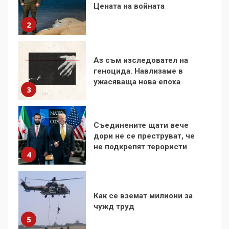
геноцида. Навлизаме в
ужасяваща нова епоха
3
Съединените щати вече
дори не се преструват, че
не подкрепят терористи
4
Как се вземат милиони за
чужд труд
5
136 страни в ООН
подкрепиха Куба, България
избра да е сред 30
„въздържали се“
6