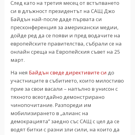
След като на третия месец от встъпването
си в длъжност президентът на САЩ Джо
Байдън най-после даде първата си
пресконференция за американски медии,
дойде ред да се появи и пред водачите на
европейските правителства, събрали се на
онлайн среща на Европейския съвет на 25
март.
На нея
Байдън сведе директивите си
до
участниците в събитието, които милостиво
прие за свои васали – напълно в унисон с
тяхното всеотдайно демонстрирано
чинопочитание. Разпореди им
мобилизирането в „алианс на
демокрацията” заедно със САЩ с цел да се
водят битки с разни зли сили, на които да