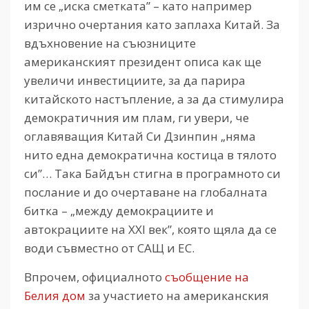
им се „иска сметката” – като например
изрично очертания като заплаха Китай. За
вдъхновение на съюзниците
американският президент описа как ще
увеличи инвестициите, за да парира
китайското настъпление, а за да стимулира
демократичния им плам, ги увери, че
оглавяващия Китай Си Дзинпин „няма
нито една демократична костица в тялото
си”… Така Байдън стигна в програмното си
послание и до очертаване на глобалната
битка – „между демокрациите и
автокрациите на ХХI век”, която щяла да се
води съвместно от САЩ и ЕС.
Впрочем, официалното
съобщение на
Белия дом
за участието на американския