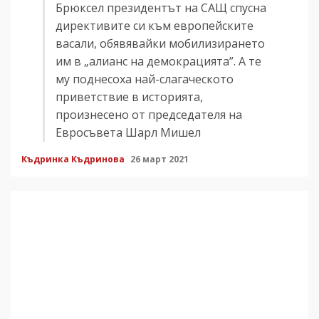
Брюксел президентът на САЩ спусна
директивите си към европейските
васали, обявявайки мобилизирането
им в „алианс на демокрацията”. А те
му поднесоха най-слагаческото
приветствие в историята,
произнесено от председателя на
Евросъвета Шарл Мишел
Къдринка Къдринова
26 март 2021