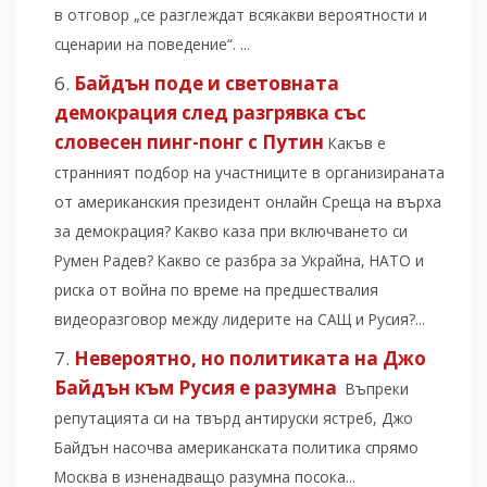
в отговор „се разглеждат всякакви вероятности и
сценарии на поведение“. ...
Байдън поде и световната
демокрация след разгрявка със
словесен пинг-понг с Путин
Какъв е
странният подбор на участниците в организираната
от американския президент онлайн Среща на върха
за демокрация? Какво каза при включването си
Румен Радев? Какво се разбра за Украйна, НАТО и
риска от война по време на предшествалия
видеоразговор между лидерите на САЩ и Русия?...
Невероятно, но политиката на Джо
Байдън към Русия е разумна
Въпреки
репутацията си на твърд антируски ястреб, Джо
Байдън насочва американската политика спрямо
Москва в изненадващо разумна посока...