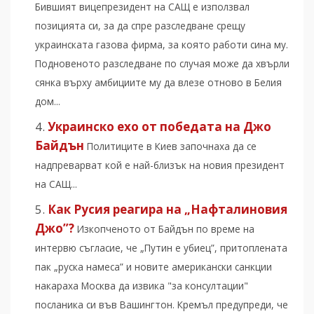
Бившият вицепрезидент на САЩ е използвал
позицията си, за да спре разследване срещу
украинската газова фирма, за която работи сина му.
Подновеното разследване по случая може да хвърли
сянка върху амбициите му да влезе отново в Белия
дом...
Украинско ехо от победата на Джо
Байдън
Политиците в Киев започнаха да се
надпреварват кой е най-близък на новия президент
на САЩ...
Как Русия реагира на „Нафталиновия
Джо”?
Изкопченото от Байдън по време на
интервю съгласие, че „Путин е убиец”, притоплената
пак „руска намеса” и новите американски санкции
накараха Москва да извика "за консултации"
посланика си във Вашингтон. Кремъл предупреди, че