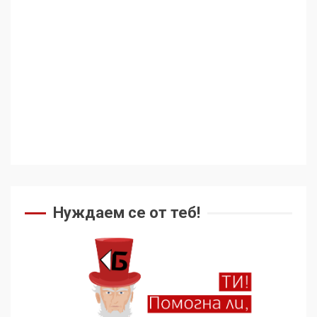
геноцида. Навлизаме в
ужасяваща нова епоха
3
Съединените щати вече
дори не се преструват, че
не подкрепят терористи
4
Как се вземат милиони за
чужд труд
Нуждаем се от теб!
5
136 страни в ООН
подкрепиха Куба, България
избра да е сред 30
„въздържали се“
6