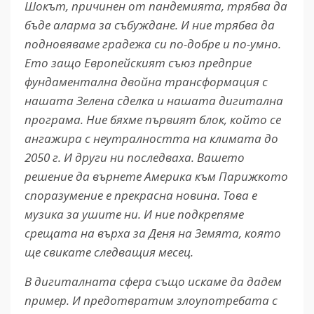
Шокът, причинен от пандемията, трябва да
бъде аларма за събуждане. И ние трябва да
подновяваме градежа си по-добре и по-умно.
Ето защо Европейският съюз предприе
фундаментална двойна трансформация с
нашата Зелена сделка и нашата дигитална
програма. Ние бяхме първият блок, който се
ангажира с неутралността на климата до
2050 г. И други ни последваха. Вашето
решение да върнете Америка към Парижкото
споразумение е прекрасна новина. Това е
музика за ушите ни. И ние подкрепяме
срещата на върха за Деня на Земята, която
ще свикате следващия месец.
В дигиталната сфера също искаме да дадем
пример. И предотвратим злоупотребата с