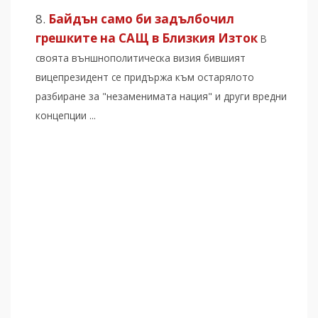
Байдън само би задълбочил
грешките на САЩ в Близкия Изток
В
своята външнополитическа визия бившият
вицепрезидент се придържа към остарялото
разбиране за "незаменимата нация" и други вредни
концепции ...