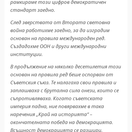
рамкираме този цифров демократичен
стандарт заедно.
След зверствата от Втората световна
война работихме заедно, за да изградим
основан на правила международен ред.
Създадохме ООН и други международни
институции.
В продължение на няколко десетилетия този
основан на правила ред беше оспорван от
Съветския съюз. Те налагаха свои правила и
заплашваха с брутална сила онези, които се
съпротивляваха. Когато съветската
империя падна, ние повярвахме в така
наречения „Край на историята“ –
окончателната победа на демокрацията.
Всъщност демокрацията се разшири.