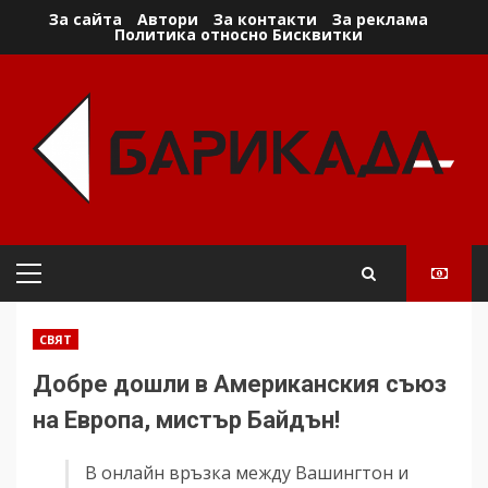
Skip
За сайта
Автори
За контакти
За реклама
Политика относно Бисквитки
to
content
Primary
Menu
СВЯТ
Добре дошли в Американския съюз
на Европа, мистър Байдън!
В онлайн връзка между Вашингтон и