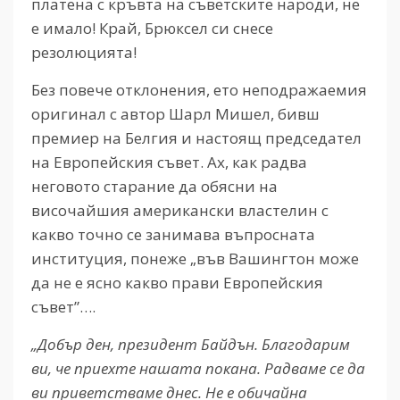
платена с кръвта на съветските народи, не
е имало! Край, Брюксел си снесе
резолюцията!
Без повече отклонения, ето неподражаемия
оригинал с автор Шарл Мишел, бивш
премиер на Белгия и настоящ председател
на Европейския съвет. Ах, как радва
неговото старание да обясни на
височайшия американски властелин с
какво точно се занимава въпросната
институция, понеже „във Вашингтон може
да не е ясно какво прави Европейския
съвет”….
„Добър ден, президент Байдън. Благодарим
ви, че приехте нашата покана. Радваме се да
ви приветстваме днес. Не е обичайна