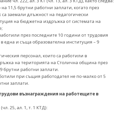
е чл. 222, ал. 3 КТ (чл. 13, ал. 3 КТД), както следва:
 на 11,5 брутни работни заплати, когато през
ж са заемали длъжност на педагогически
туция на бюджетна издръжка от системата на
;
 работили през последните 10 години от трудовия
 в една и съща образователна институция – 9
гическия персонал, които са работили в
ръжка на територията на Столична община през
 9 брутни работни заплати.
аботили при същия работодател не по-малко от 5
отни заплати.
 трудови възнаграждения на работещите в
 25, ал. 1, т. 1 КТД):