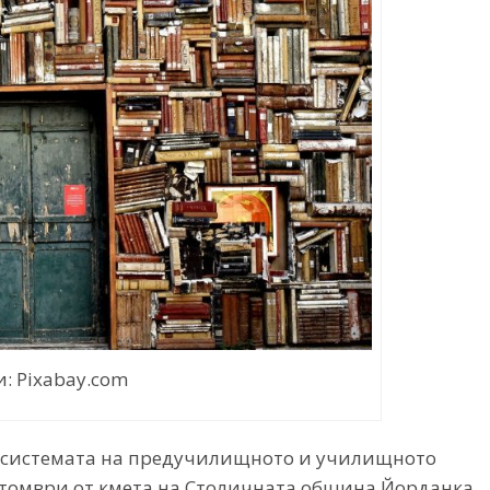
: Pixabay.com
а системата на предучилищното и училищното
ктомври от кмета на Столичната община Йорданка