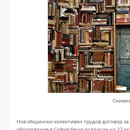
Снимки
Нов общински колективен трудов договор з
образование в София беше подписан на 27 о