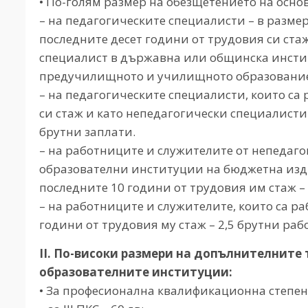
• По-голям размер на обезщетението на основани
– на педагогическите специалисти – в размер
последните десет години от трудовия си ста
специалист в държавна или общинска инсти
предучилищното и училищното образование
– на педагогическите специалисти, които са
си стаж и като непедагогически специалисти
брутни заплати.
– на работниците и служителите от непедаго
образователни институции на бюджетна изд
последните 10 години от трудовия им стаж –
– на работниците и служителите, които са р
години от трудовия му стаж – 2,5 брутни раб
ІІ. По-високи размери на допълнителните
образователните институции:
• За професионална квалификационна степен (чл.