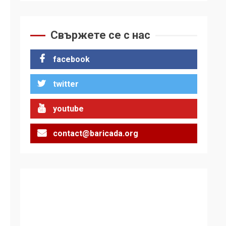
връх по неговите
1
стъпки от 1972 г.
Свържете се с нас
Цената на войната
facebook
2
twitter
Аз съм изследовател
на геноцида.
youtube
Навлизаме в
ужасяваща нова
3
contact@baricada.org
епоха
Съединените щати
вече дори не се
преструват, че не
подкрепят терористи
4