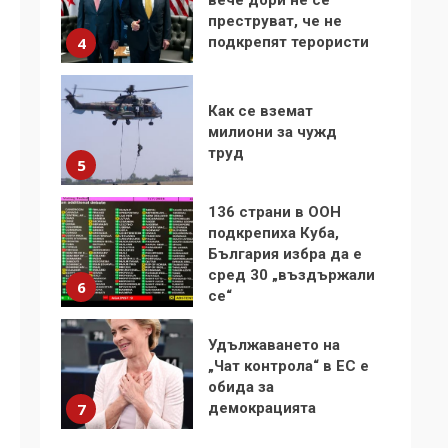
Как се вземат
милиони за чужд
труд
5
136 страни в ООН
подкрепиха Куба,
България избра да е
сред 30 „въздържали
6
се“
Удължаването на
„Чат контрола“ в ЕС е
обида за
демокрацията
7
За 100-годишнината
на Фидел Кастро –
изкачване на Черни