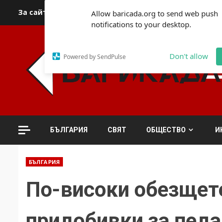
Skip
За сайта
Автори
За контакти
За реклама
Полит
Allow baricada.org to send web push
to
notifications to your desktop.
content
Don't allow
Powered by SendPulse
БЪЛГАРИЯ
СВЯТ
ОБЩЕСТВО
И
БЪЛГАРИЯ
По-високи обезщет
придобивки за педа