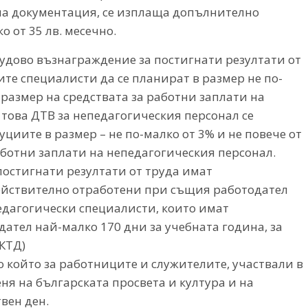
а документация, се изплаща допълнително
 от 35 лв. месечно.
рудово възнаграждение за постигнати резултати от
ите специалисти да се планират в размер не по-
 размер на средствата за работни заплати на
 това ДТВ за непедагогическия персонал се
циите в размер – не по-малко от 3% и не повече от
аботни заплати на непедагогическия персонал.
остигнати резултати от труда имат
ействително отработени при същия работодател
едагогически специалисти, които имат
ател най-малко 170 дни за учебната година, за
 КТД)
сно който за работниците и служителите, участвали в
я на българската просвета и култура и на
вен ден.