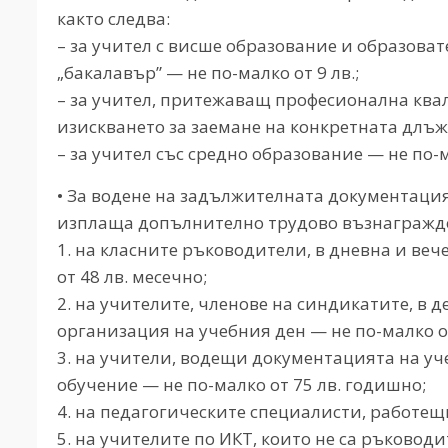
както следва:
– за учител с висше образование и образова
„бакалавър” — не по-малко от 9 лв.;
– за учител, притежаващ професионална квал
изискването за заемане на конкретната длъжно
– за учител със средно образование — не по-ма
• За водене на задължителната документация
изплаща допълнително трудово възнаграждение
1. на класните ръководители, в дневна и ве
от 48 лв. месечно;
2. на учителите, членове на синдикатите, в д
организация на учебния ден — не по-малко от
3. на учители, водещи документацията на у
обучение — не по-малко от 75 лв. годишно;
4. на педагогическите специалисти, работещи
5. на учителите по ИКТ, които не са ръково