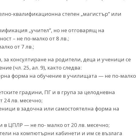
телно-квалификационна степен „магистър” или
ификация „учител”, но не отговарящ на
ст – не по-малко от 8 лв.;
лко от 7 лв.;
, за консултиране на родители, деца и ученици се
 (чл. 25, ал. 9), както следва:
черна форма на обучение в училищата — не по-малко
етските градини, ПГ и в група за целодневна
 24 лв. месечно;
ченици в задочна или самостоятелна форма на
 в ЦПЛР — не по- малко от 20 лв. месечно;
дители на компютърни кабинети и им се възлага