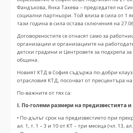
Фандъкова, Янка Такева – председател на Си
социални партньори. Той влиза в сила от 1 ян
тази година в сила остава сключения на 27.0
Договореностите се отнасят само за работни
организации и организациите на работодате
детски градини и Центровете за подкрепа з
община.
Новият КТД в София съдържа по-добри клауз
отрасловия КТД, посочват от пресцентъра на
По-важните от тях са:
І. По-големи размери на предизвестията 
• По-дълъг срок на предизвестието при прек
ал. 1, т. 1 – 3 и 10 от КТ – три месеца (чл. 13, ал