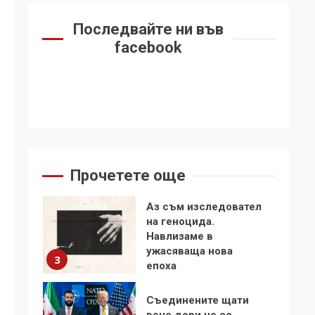
на Фидел Кастро –
изкачване на Черни
Последвайте ни във
връх по неговите
1
facebook
стъпки от 1972 г.
Цената на войната
2
Аз съм изследовател
Прочетете още
на геноцида.
Навлизаме в
ужасяваща нова
3
епоха
Съединените щати
вече дори не се
преструват, че не
подкрепят терористи
4