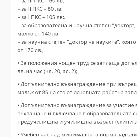
– за III ПКС – 60 лв;
– за II ПКС – 80 лв;
– за I ПКС – 105 лв;.
– за образователна и научна степен ”доктор”,
малко от 140 лв.;
– за научна степен ”доктор на науките”, коят
от 170 лв.;
• За положения нощен труд се заплаща допъ
лв. на час (чл. 20, ал. 2);
• Допълнително възнаграждение при вътрешно
малък от 85 на сто от основната работна запл
• Допълнително възнаграждение за участие в
обхващане и включване в образователната с
предучилищна и училищна възраст (екипи за об
• Учебен час над минималната норма задължи