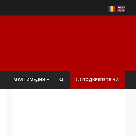
ПОДКРЕПЕТЕ НИ
МУЛТИМЕДИЯ
Аз съм изследовател
на геноцида.
Навлизаме в
ужасяваща нова
3
епоха
Съединените щати
вече дори не се
преструват, че не