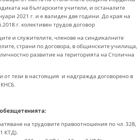
ндиката на българските учители, и останалите
уари 2021 г. и е валиден две години. До края на
6.2018 г. колективен трудов договор
ците и служителите, членове на синдикалните
лите, страни по договора, в общинските училища,
а личностно развитие на територията на Столична
и от тези в настоящия и надгражда договорено в
 КНСБ.
и обезщетенията:
ратяване на трудовите правоотношения по чл. 328,
.1 КТД).