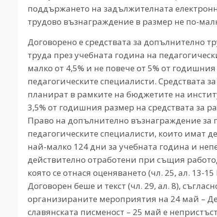
поддържането на задължителната електронн
трудово възнаграждение в размер не по-малко
Договорено е средствата за допълнително т
труда през учебната година на педагогическ
малко от 4,5% и не повече от 5% от годишния
педагогическите специалисти. Средствата за
планират в рамките на бюджетите на институ
3,5% от годишния размер на средствата за р
Право на допълнително възнаграждение за п
педагогическите специалисти, които имат д
най-малко 124 дни за учебната година и неп
действително отработени при същия работод
която се отнася оценяването (чл. 25, ал. 13-15
Договорен беше и текст (чл. 29, ал. 8), съгла
организираните мероприятия на 24 май – Ден
славянската писменост – 25 май е непристъст