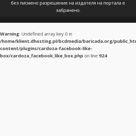
без писмено разрешение на издателя на портала е
забранено.
Warning
: Undefined array key 0 in
/home/klient.dhosting.pl/bcdmedia/baricada.org/public_h
content/plugins/cardoza-facebook-like-
box/cardoza_facebook_like_box.php
on line
924