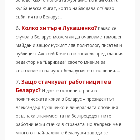
Кулбачевска-Фигат, която наблюдава отблизо
събитията в Беларус...
Колко хитър е Лукашенко?
Какво се
случва в Беларус, можем ли да очакваме тамошен
Майдан и защо? Руският ляв политолог, писател и
публицист Алексей Кочетков споделя пред главния
редактор на "Барикада" своето мнение за
състоянието на руско-беларуските отношения. ...
Защо стачкуват работниците в
Беларус?
И двете основни страни в
политическата криза в Беларус – президентът
Александър Лукашенко и либералната опозиция –
осъзнаха значимостта на безпрецедентните
работнически стачки в страната. Но въпреки че в
много от най-важните беларуски заводи се