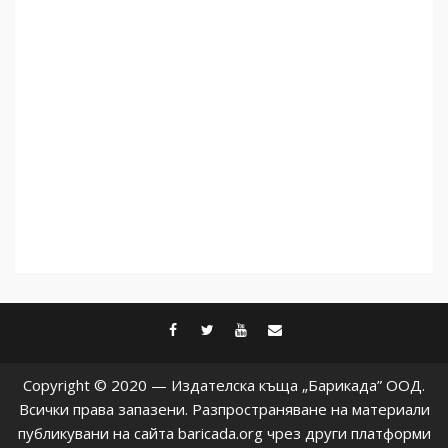
Как се вземат милиони за
чужд труд
5
facebook
twitter
youtube
contact@baric
Copyright © 2020 — Издателска къща „Барикада” ООД.
Всички права запазени. Разпространяване на материали
публикувани на сайта baricada.org чрез други платформи