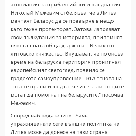
асоциация за прибалтийски изследвания
Николай Межевич отбелязва, че в Литва
мечтаят Беларус да се превърне в нещо
като техен протекторат. Затова използват
свои тълкувания за историята, припомнят
някогашната обща държава – Великото
литовско княжество. Внушават, че по онова
време на беларуска територия проникнал
европейският светоглед, появило се
градското самоуправление. „Въз основа на
това се прави изводът, че и сега литовците
могат да помогнат на беларусите,” посочва
Межевич.
Според наблюдателите обаче
упражняваната сега външна политика на
Литва може да донесе на тази страна