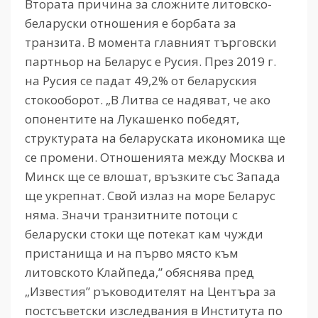
Втората причина за сложните литовско-
беларуски отношения е борбата за
транзита. В момента главният търговски
партньор на Беларус е Русия. През 2019 г.
на Русия се падат 49,2% от беларуския
стокооборот. „В Литва се надяват, че ако
опонентите на Лукашенко победят,
структурата на беларуската икономика ще
се промени. Отношенията между Москва и
Минск ще се влошат, връзките със Запада
ще укрепнат. Свой излаз на море Беларус
няма. Значи транзитните потоци с
беларуски стоки ще потекат кам чужди
пристанища и на първо място към
литовското Клайпеда,” обяснява пред
„Известия” ръководителят на Центъра за
постсъветски изследвания в Института по