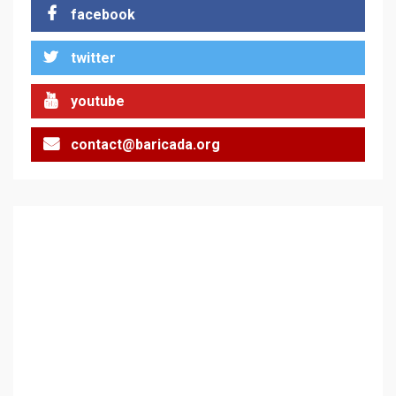
facebook
twitter
Цената на войната
2
youtube
contact@baricada.org
Аз съм изследовател на
геноцида. Навлизаме в
ужасяваща нова епоха
3
Съединените щати вече
дори не се преструват, че
не подкрепят терористи
4