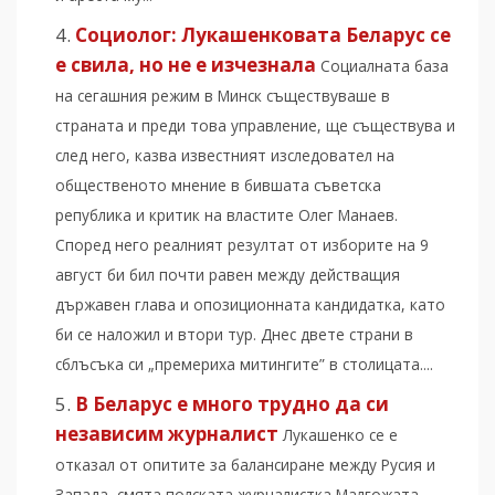
Социолог: Лукашенковата Беларус се
е свила, но не е изчезнала
Социалната база
на сегашния режим в Минск съществуваше в
страната и преди това управление, ще съществува и
след него, казва известният изследовател на
общественото мнение в бившата съветска
република и критик на властите Олег Манаев.
Според него реалният резултат от изборите на 9
август би бил почти равен между действащия
държавен глава и опозиционната кандидатка, като
би се наложил и втори тур. Днес двете страни в
сблъсъка си „премериха митингите” в столицата....
В Беларус е много трудно да си
независим журналист
Лукашенко се е
отказал от опитите за балансиране между Русия и
Запада, смята полската журналистка Малгожата