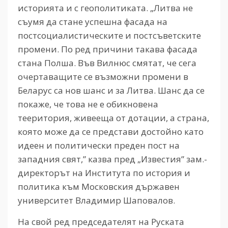
историята и с геополитиката. „Литва не
съумя да стане успешна фасада на
постсоциалистическите и постсъветските
промени. По ред причини такава фасада
стана Полша. Във Вилнюс смятат, че сега
очертаващите се възможни промени в
Беларус са нов шанс и за Литва. Шанс да се
покаже, че това не е обикновена
тееритория, живееща от дотации, а страна,
която може да се представи достойно като
идеен и политически преден пост на
западния свят,” казва пред „Известия” зам.-
директорът на Института по история и
политика към Московския държавен
университет Владимир Шаповалов.
На свой ред председателят на Руската