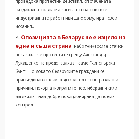
проведоха протестни действия, отслабената
синдикална традиция засега спъва опитите
индустриалните работници да формулират свои
искания....
Опозицията в Беларус не е изцяло на
една и съща страна
Работническите стачки
показаха, че протестите срещу Александър
Лукашенко не представляват само “хипстърски
бунт”. Но докато беларуските граждани се
присъединяват към недоволството по различни
причини, по-организираните неолиберални сили
изглеждат най-добре позиционирани да поемат
контрол...