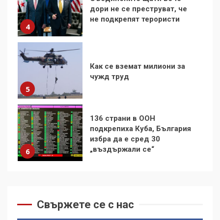
Как се вземат милиони за
чужд труд
5
136 страни в ООН
подкрепиха Куба, България
избра да е сред 30
„въздържали се“
6
Удължаването на „Чат
контрола“ в ЕС е обида за
демокрацията
7
За 100-годишнината на
Фидел Кастро – изкачване
на Черни връх по неговите
Свържете се с нас
стъпки от 1972 г.
1