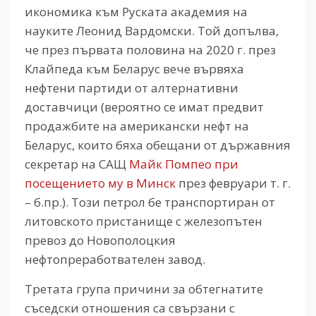
икономика към Руската академия на
науките Леонид Вардомски. Той допълва,
че през първата половина на 2020 г. през
Клайпеда към Беларус вече вървяха
нефтени партиди от алтернативни
доставчици (вероятно се имат предвит
продажбите на американски нефт на
Беларус, които бяха обещани от държавния
секретар на САЩ
Майк Помпео при
посещението му в Минск
през февруари т. г.
– б.пр.). Този петрол бе транспортиран от
литовското пристанище с железопътен
превоз до Новополоцкия
нефтопреработвателен завод.
Третата група причини за обтегнатите
съседски отношения са свързани с