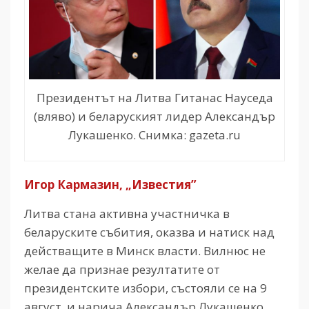
Президентът на Литва Гитанас Науседа
(вляво) и беларуският лидер Александър
Лукашенко. Снимка: gazeta.ru
Игор Кармазин, „Известия”
Литва стана активна участничка в
беларуските събития, оказва и натиск над
действащите в Минск власти. Вилнюс не
желае да признае резултатите от
президентските избори, състояли се на 9
август, и нарича Александър Лукашенко