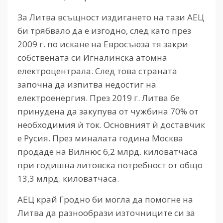
За Литва всъщност издигането на тази АЕЦ
би трябвало да е изгодно, след като през
2009 г. по искане на Евросъюза тя закри
собствената си Игналинска атомна
електроцентрала. След това страната
започна да изпитва недостиг на
електроенергия. През 2019 г. Литва бе
принудена да закупува от чужбина 70% от
необходимия ѝ ток. Основният ѝ доставчик
е Русия. През миналата година Москва
продаде на Вилнюс 6,2 млрд. киловатчаса
при годишна литовска потребност от общо
13,3 млрд. киловатчаса.
АЕЦ край Гродно би могла да помогне на
Литва да разнообрази източниците си за