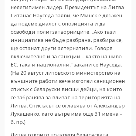
нелегитимен лидер. Президентът на Литва
Гитанас Науседа заяви, че Минск е длъжен
да подеме диалог с опозицията и да
освободи политзатворниците. „Ако тази
инициатива не бъде разбрана, разбира се,
ще останат други алтернативи. Говоря
включително и за санкции – както на ниво
ЕС, така и национални,” закани се Науседа.
(На 20 август литовското министерство на
външните работи вече изготви санкционен
списък с беларуски висши дейци, на които
се забранява за влизат на територията на
Литва. Списъкът се оглавява от Александър
Лукашенко, като вътре има още 31 имена –
б. пр.)
Литва открито подкрепя беларуската