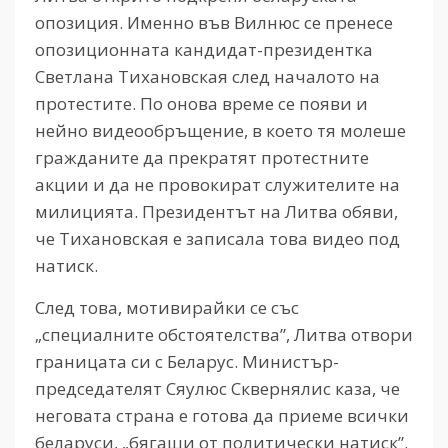
опозиция. Именно във Вилнюс се пренесе
опозиционната кандидат-президентка
Светлана Тихановская след началото на
протестите. По онова време се появи и
нейно видеообръщение, в което тя молеше
гражданите да прекратят протестните
акции и да не провокират служителите на
милицията. Президентът на Литва обяви,
че Тихановская е записала това видео под
натиск.
След това, мотивирайки се със
„специалните обстоятелства”, Литва отвори
границата си с Беларус. Министър-
председателят Сяулюс Сквернялис каза, че
неговата страна е готова да приеме всички
беларуси, „бягащи от политически натиск”.