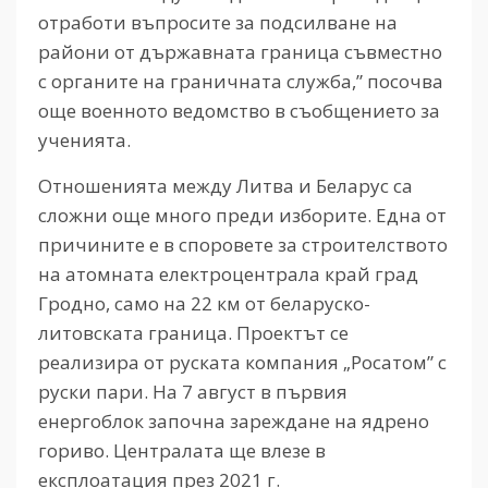
отработи въпросите за подсилване на
райони от държавната граница съвместно
с органите на граничната служба,” посочва
още военното ведомство в съобщението за
ученията.
Отношенията между Литва и Беларус са
сложни още много преди изборите. Една от
причините е в споровете за строителството
на атомната електроцентрала край град
Гродно, само на 22 км от беларуско-
литовската граница. Проектът се
реализира от руската компания „Росатом” с
руски пари. На 7 август в първия
енергоблок започна зареждане на ядрено
гориво. Централата ще влезе в
експлоатация през 2021 г.