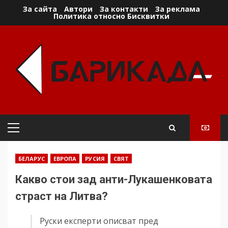
Skip
За сайта
Автори
За контакти
За реклама
Политика относно Бисквитки
to
content
Primary
Menu
БЕЛАРУС
ЕВРОПА
РУСИЯ
СВЯТ
Какво стои зад анти-Лукашенковата
страст на Литва?
Руски експерти описват пред