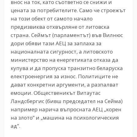
внос на ток, като съответно се снижи и
цената за потребителите. Само че строежът
на този обект от самото начало
предизвиква отхвърляне от литовска
страна. Сеймът (парламентът) във Вилнюс
дори обяви тази АЕЦ за заплаха за
националната сигурност, а литовското
министерство на енергетиката отказа да
купува и да пропуска транзитно беларуска
електроенергия за износ. Политиците не
дават конкретни аргументи, а разпалват
емоции. Общественикът Витаутас
Ландсбергис (бивш председател на Сейма)
например нарича въпросната АЕЦ „корен
на злото” и „машина на психологическия
ад”.