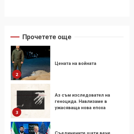
Цената на войната
2
Прочетете още
Аз съм изследовател на
геноцида. Навлизаме в
ужасяваща нова епоха
3
Съединените щати вече
дори не се преструват, че
не подкрепят терористи
4