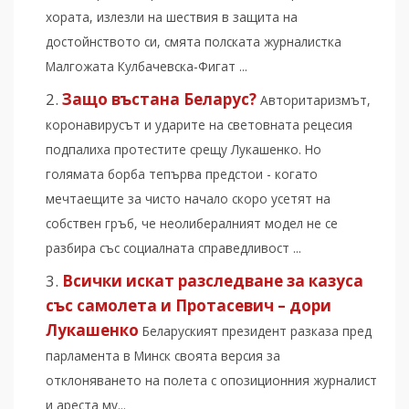
хората, излезли на шествия в защита на
достойнството си, смята полската журналистка
Малгожата Кулбачевска-Фигат ...
Защо въстана Беларус?
Авторитаризмът,
коронавирусът и ударите на световната рецесия
подпалиха протестите срещу Лукашенко. Но
голямата борба тепърва предстои - когато
мечтаещите за чисто начало скоро усетят на
собствен гръб, че неолибералният модел не се
разбира със социалната справедливост ...
Всички искат разследване за казуса
със самолета и Протасевич – дори
Лукашенко
Беларуският президент разказа пред
парламента в Минск своята версия за
отклоняването на полета с опозиционния журналист
и ареста му...