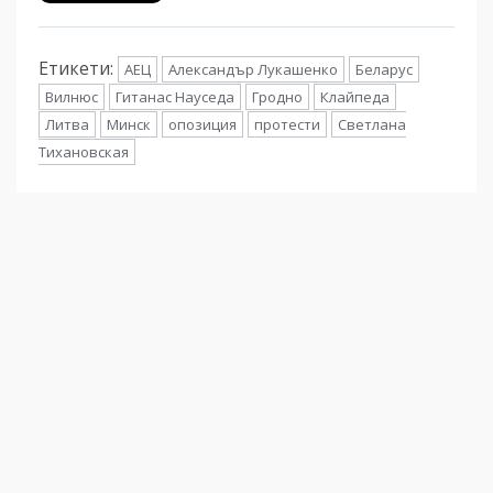
Етикети:
АЕЦ
Александър Лукашенко
Беларус
Вилнюс
Гитанас Науседа
Гродно
Клайпеда
Литва
Минск
опозиция
протести
Светлана
Тихановская