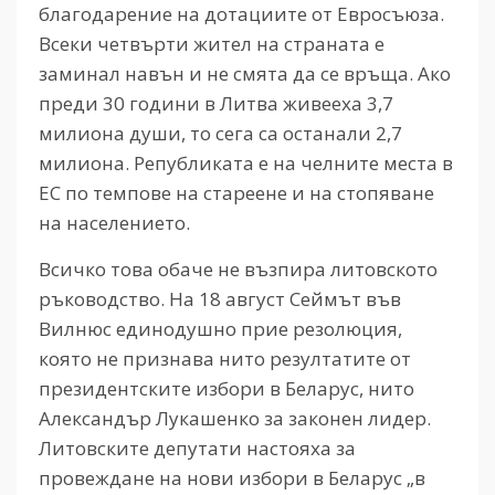
благодарение на дотациите от Евросъюза.
Всеки четвърти жител на страната е
заминал навън и не смята да се връща. Ако
преди 30 години в Литва живееха 3,7
милиона души, то сега са останали 2,7
милиона. Републиката е на челните места в
ЕС по темпове на стареене и на стопяване
на населението.
Всичко това обаче не възпира литовското
ръководство. На 18 август Сеймът във
Вилнюс единодушно прие резолюция,
която не признава нито резултатите от
президентските избори в Беларус, нито
Александър Лукашенко за законен лидер.
Литовските депутати настояха за
провеждане на нови избори в Беларус „в