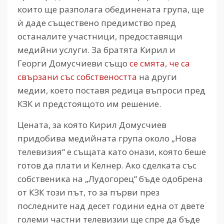
които ще разполага обединената група, ще
ѝ даде съществено предимство пред
останалите участници, предоставящи
медийни услуги. За братята Кирил и
Георги Домусчиеви също
се смята, че са
свързани със собствеността
на други
медии, което поставя редица въпроси пред
КЗК и предстоящото им решение.
Цената, за която Кирил Домусчиев
придобива медийната група около „Нова
телевизия“ е същата като онази, която беше
готов да плати и Келнер. Ако сделката със
собственика на „Лудогорец“ бъде одобрена
от КЗК този път, то за първи през
последните над десет години една от двете
големи частни телевизии ще спре да бъде