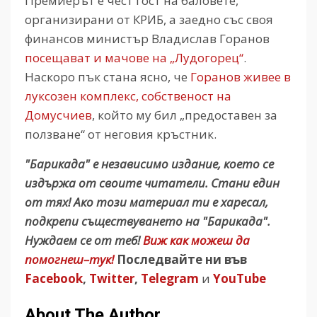
Премиерът е чест гост на баловете,
организирани от КРИБ, а заедно със своя
финансов министър Владислав Горанов
посещават и мачове на „Лудогорец“
.
Наскоро пък стана ясно, че
Горанов живее в
луксозен комплекс, собственост на
Домусчиев
, който му бил „предоставен за
ползване“ от неговия кръстник.
"Барикада" е независимо издание, което се
издържа от своите читатели. Стани един
от тях! Ако този материал ти е харесал,
подкрепи съществуването на "Барикада".
Нуждаем се от теб!
Виж как можеш да
помогнеш–тук!
Последвайте ни във
Facebook
,
Twitter
,
Telegram
и
YouTube
About The Author