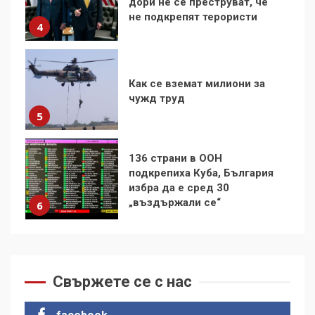
чужд труд
5
136 страни в ООН
подкрепиха Куба, България
избра да е сред 30
„въздържали се“
6
Удължаването на „Чат
контрола“ в ЕС е обида за
демокрацията
7
За 100-годишнината на
Фидел Кастро – изкачване
на Черни връх по неговите
Свържете се с нас
стъпки от 1972 г.
1