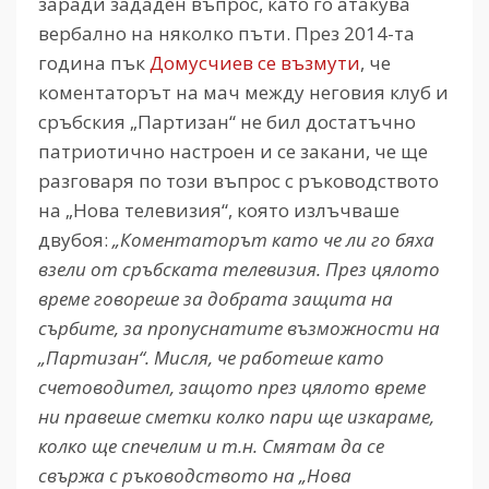
заради зададен въпрос, като го атакува
вербално на няколко пъти. През 2014-та
година пък
Домусчиев се възмути
, че
коментаторът на мач между неговия клуб и
сръбския „Партизан“ не бил достатъчно
патриотично настроен и се закани, че ще
разговаря по този въпрос с ръководството
на „Нова телевизия“, която излъчваше
двубоя:
„Коментаторът като че ли го бяха
взели от сръбската телевизия. През цялото
време говореше за добрата защита на
сърбите, за пропуснатите възможности на
„Партизан“. Мисля, че работеше като
счетоводител, защото през цялото време
ни правеше сметки колко пари ще изкараме,
колко ще спечелим и т.н. Смятам да се
свържа с ръководството на „Нова