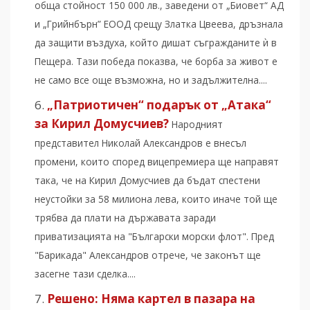
обща стойност 150 000 лв., заведени от „Биовет“ АД
и „Грийнбърн” ЕООД срещу Златка Цвеева, дръзнала
да защити въздуха, който дишат съгражданите ѝ в
Пещера. Тази победа показва, че борба за живот е
не само все още възможна, но и задължителна....
„Патриотичен“ подарък от „Атака“
за Кирил Домусчиев?
Народният
представител Николай Александров е внесъл
промени, които според вицепремиера ще направят
така, че на Кирил Домусчиев да бъдат спестени
неустойки за 58 милиона лева, които иначе той ще
трябва да плати на държавата заради
приватизацията на "Български морски флот". Пред
"Барикада" Александров отрече, че законът ще
засегне тази сделка....
Решено: Няма картел в пазара на