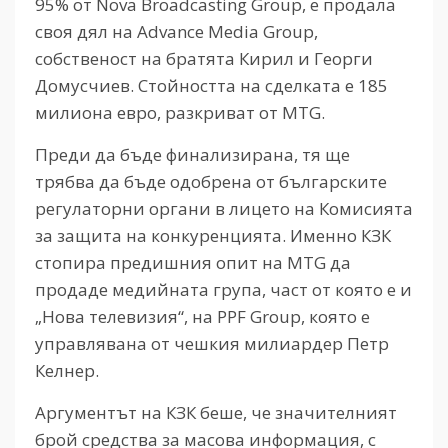
95% от Nova Broadcasting Group, е продала
своя дял на Advance Media Group,
собственост на братята Кирил и Георги
Домусчиев. Стойността на сделката е 185
милиона евро, разкриват от MTG.
Преди да бъде финализирана, тя ще
трябва да бъде одобрена от българските
регулаторни органи в лицето на Комисията
за защита на конкуренцията. Именно КЗК
стопира предишния опит на MTG да
продаде медийната група, част от която е и
„Нова телевизия“, на PPF Group, която е
управлявана от чешкия милиардер Петр
Келнер.
Аргументът на КЗК беше, че значителният
брой средства за масова информация, с