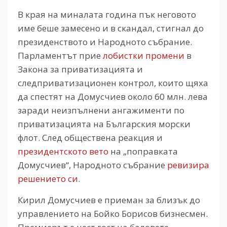
В края на миналата година пък неговото
име беше замесено и в скандал, стигнал до
президенството и Народното събрание.
Парламентът прие
лобистки промени
в
Закона за приватизацията и
следприватизационен контрол, които щяха
да спестят на Домусчиев около 60 млн. лева
заради неизпълнени ангажименти по
приватизацията на Българския морски
флот. След обществена реакция и
президентското вето
на „поправката
Домусчиев“, Народното събрание
ревизира
решението си
.
Кирил Домусчиев е приеман за близък до
управлението на Бойко Борисов бизнесмен.