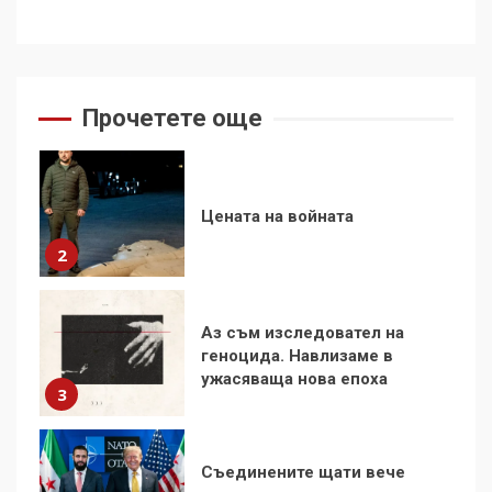
Цената на войната
2
Прочетете още
Аз съм изследовател на
геноцида. Навлизаме в
ужасяваща нова епоха
3
Съединените щати вече
дори не се преструват, че
не подкрепят терористи
4
Как се вземат милиони за