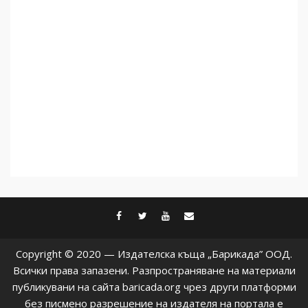
чужд труд
5
facebook
twitter
youtube
contact@baric
Copyright © 2020 — Издателска къща „Барикада” ООД.
Всички права запазени. Разпространяване на материали
публикувани на сайта baricada.org чрез други платформи
без писмено разрешение на издателя на портала е