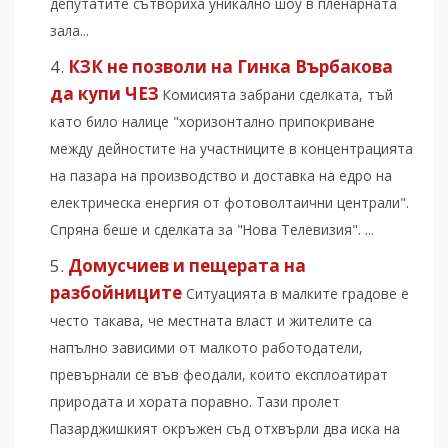
депутатите сътвориха уникално шоу в пленарната
зала...
КЗК не позволи на Гинка Върбакова
да купи ЧЕЗ
Комисията забрани сделката, тъй
като било налице "хоризонтално припокриване
между дейностите на участниците в концентрацията
на пазара на производство и доставка на едро на
електрическа енергия от фотоволтаични централи".
Спряна беше и сделката за "Нова Телевизия". ...
Домусчиев и пeщерата на
разбойниците
Ситуацията в малките градове е
често такава, че местната власт и жителите са
напълно зависими от малкото работодатели,
превърнали се във феодали, които експлоатират
природата и хората поравно. Тази пролет
Пазарджишкият окръжен съд отхвърли два иска на