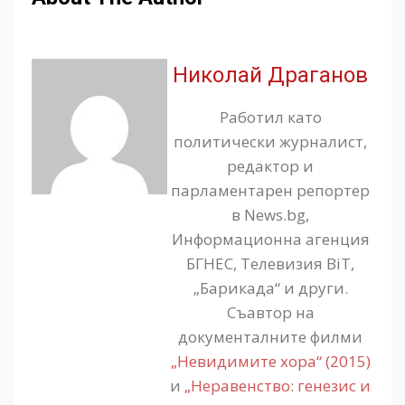
Николай Драганов
Работил като
политически журналист,
редактор и
парламентарен репортер
в News.bg,
Информационна агенция
БГНЕС, Телевизия BiT,
„Барикада“ и други.
Съавтор на
документалните филми
„Невидимите хора“ (2015)
и
„Неравенство: генезис и