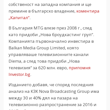
собственост на западна компания и ще
премине в българско владение,
коментира
„Капитал“
.
В България MTG влезе през 2008 г., след
като придоби „Нова броудкастинг груп“.
Компанията първоначално инвестира в
Balkan Media Group Limited, която
управляваше телевизионните канали
Diema, а след това придоби „Нова
телевизия“ за 620 млн. евро,
припомня
Investor.bg
.
Изданието добавя, че според последния
анализ на КЗК Nova Broadcasting Group има
между 30 и 40% дял на пазара на
телевизионно разпространение за 2016 и