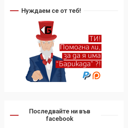
чужд труд
Нуждаем се от теб!
5
136 страни в ООН
подкрепиха Куба, България
избра да е сред 30
„въздържали се“
6
Удължаването на „Чат
контрола“ в ЕС е обида за
демокрацията
7
За 100-годишнината на
Фидел Кастро – изкачване
Последвайте ни във
на Черни връх по неговите
facebook
стъпки от 1972 г.
1