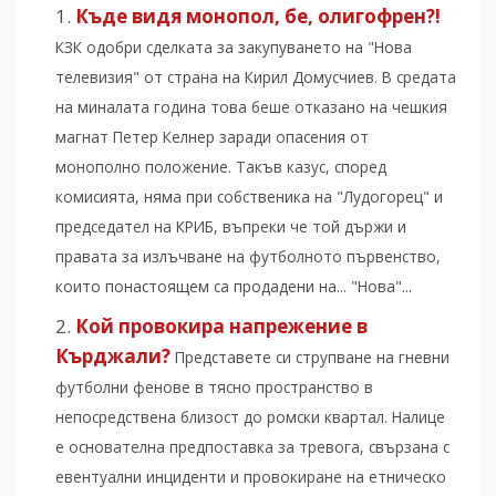
Къде видя монопол, бе, олигофрен?!
КЗК одобри сделката за закупуването на "Нова
телевизия" от страна на Кирил Домусчиев. В средата
на миналата година това беше отказано на чешкия
магнат Петер Келнер заради опасения от
монополно положение. Такъв казус, според
комисията, няма при собственика на "Лудогорец" и
председател на КРИБ, въпреки че той държи и
правата за излъчване на футболното първенство,
които понастоящем са продадени на... "Нова"...
Кой провокира напрежение в
Кърджали?
Представете си струпване на гневни
футболни фенове в тясно пространство в
непосредствена близост до ромски квартал. Налице
е основателна предпоставка за тревога, свързана с
евентуални инциденти и провокиране на етническо