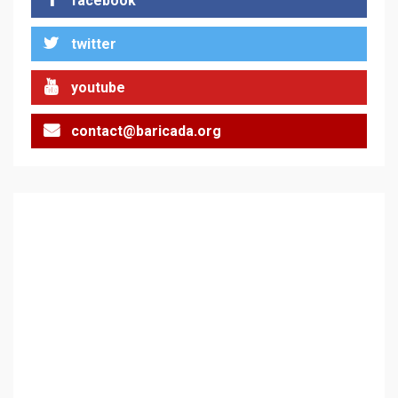
facebook
twitter
Цената на войната
2
youtube
contact@baricada.org
Аз съм изследовател на
геноцида. Навлизаме в
ужасяваща нова епоха
3
Съединените щати вече
дори не се преструват, че
не подкрепят терористи
4
Как се вземат милиони за