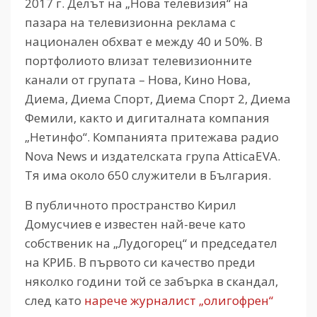
2017 г. Делът на „Нова телевизия“ на
пазара на телевизионна реклама с
национален обхват е между 40 и 50%. В
портфолиото влизат телевизионните
канали от групата – Нова, Кино Нова,
Диема, Диема Спорт, Диема Спорт 2, Диема
Фемили, както и дигиталната компания
„Нетинфо“. Компанията притежава радио
Nova News и издателската група AtticaEVA.
Тя има около 650 служители в България.
В публичното пространство Кирил
Домусчиев е известен най-вече като
собственик на „Лудогорец“ и председател
на КРИБ. В първото си качество преди
няколко години той се забърка в скандал,
след като
нарече журналист „олигофрен“