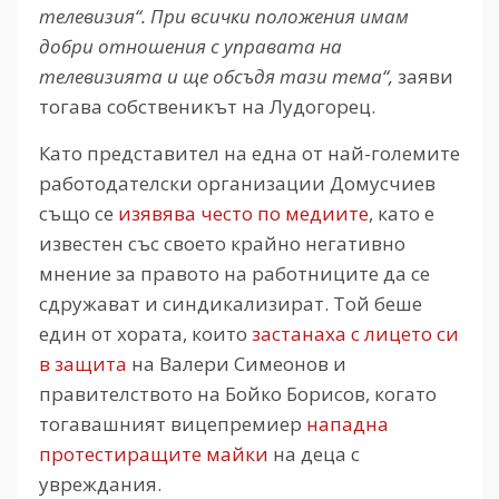
телевизия“. При всички положения имам
добри отношения с управата на
телевизията и ще обсъдя тази тема“,
заяви
тогава собственикът на Лудогорец.
Като представител на една от най-големите
работодателски организации Домусчиев
също се
изявява често по медиите
, като е
известен със своето крайно негативно
мнение за правото на работниците да се
сдружават и синдикализират. Той беше
един от хората, които
застанаха с лицето си
в защита
на Валери Симеонов и
правителството на Бойко Борисов, когато
тогавашният вицепремиер
нападна
протестиращите майки
на деца с
увреждания.