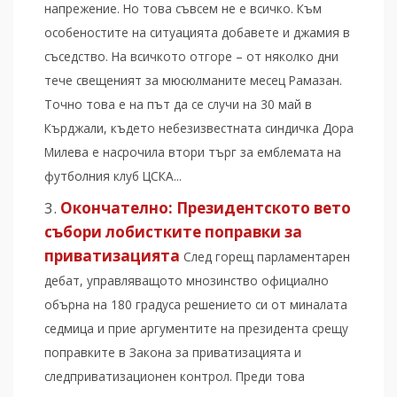
напрежение. Но това съвсем не е всичко. Към
особеностите на ситуацията добавете и джамия в
съседство. На всичкото отгоре – от няколко дни
тече свещеният за мюсюлманите месец Рамазан.
Точно това е на път да се случи на 30 май в
Кърджали, където небезизвестната синдичка Дора
Милева е насрочила втори търг за емблемата на
футболния клуб ЦСКА...
Окончателно: Президентското вето
събори лобистките поправки за
приватизацията
След горещ парламентарен
дебат, управляващото мнозинство официално
обърна на 180 градуса решението си от миналата
седмица и прие аргументите на президента срещу
поправките в Закона за приватизацията и
следприватизационен контрол. Преди това