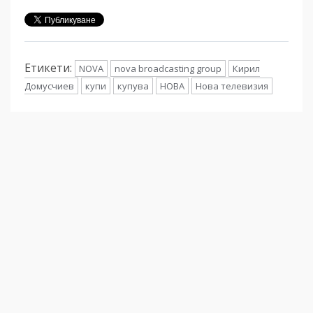
Етикети:
NOVA
nova broadcasting group
Кирил
Домусчиев
купи
купува
НОВА
Нова телевизия