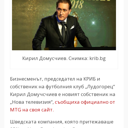
Кирил Домусчиев. Снимка: krib.bg
Бизнесменът, председател на КРИБ и
собственик на футболния клуб „Лудогорец“
Кирил Домучсчиев е новият собственик на
„Нова телевизия“,
съобщиха официално от
MTG на своя сайт.
Шведската компания, която притежаваше