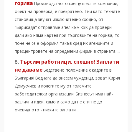
горива
Производството срещу шестте компании,
обект на проверка, е прекратено. Тъй като техните
становища звучат изключително сходно, от
"Барикада" отправяме апел към КЗК да провери
дали ако няма картел при търговците на горива, то
поне не се е оформил такъв сред PR агенциите и
пресцентровете на определени фирми в страната. ...
Търсим работници, спешно! Заплати
не даваме
Бедствено положение с кадрите в
България! Веднага да внесем чужденци, зоват Кирил
Домусчиев и колегите му от големите
работодателски организации. Бизнесът има най-
различни идеи, само и само да не стигне до
очевидното - ниските заплати....