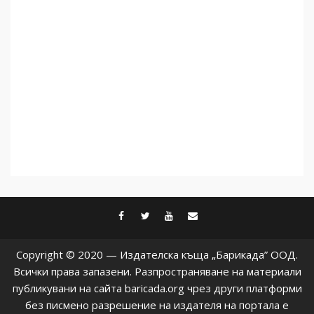
не подкрепят терористи
4
Как се вземат милиони за
чужд труд
5
facebook
twitter
youtube
contact@baric
Copyright © 2020 — Издателска къща „Барикада” ООД.
Всички права запазени. Разпространяване на материали
публикувани на сайта baricada.org чрез други платформи
без писмено разрешение на издателя на портала е