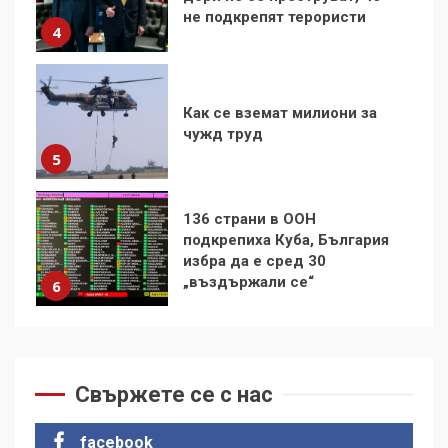
не подкрепят терористи
4
Как се вземат милиони за
чужд труд
5
136 страни в ООН
подкрепиха Куба, България
избра да е сред 30
„въздържали се“
6
Удължаването на „Чат
контрола“ в ЕС е обида за
Свържете се с нас
демокрацията
7
facebook