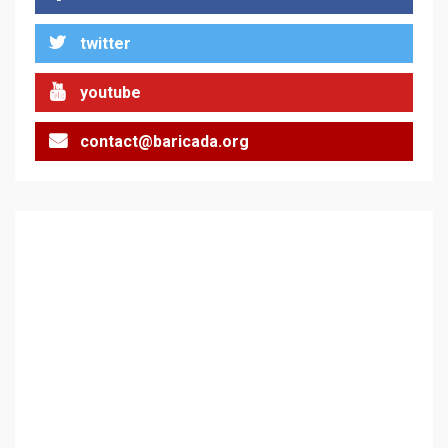
За 100-годишнината на
twitter
Фидел Кастро – изкачване
на Черни връх по неговите
стъпки от 1972 г.
1
youtube
contact@baricada.org
Цената на войната
2
Аз съм изследовател на
геноцида. Навлизаме в
ужасяваща нова епоха
3
Съединените щати вече
дори не се преструват, че