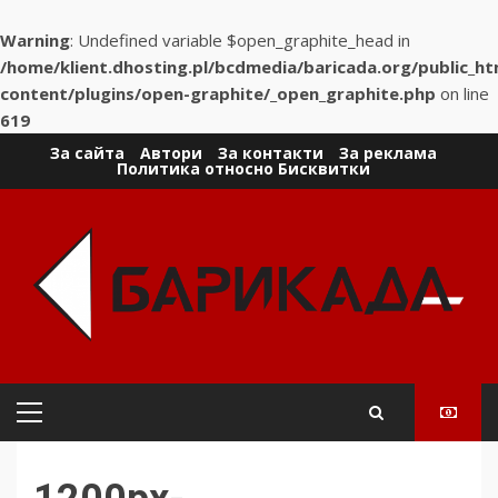
Warning
: Undefined variable $open_graphite_head in
/home/klient.dhosting.pl/bcdmedia/baricada.org/public_h
content/plugins/open-graphite/_open_graphite.php
on line
619
Skip
За сайта
Автори
За контакти
За реклама
Политика относно Бисквитки
to
content
Primary
Menu