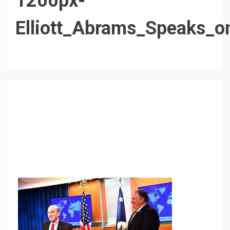
1200px-
Elliott_Abrams_Speaks_