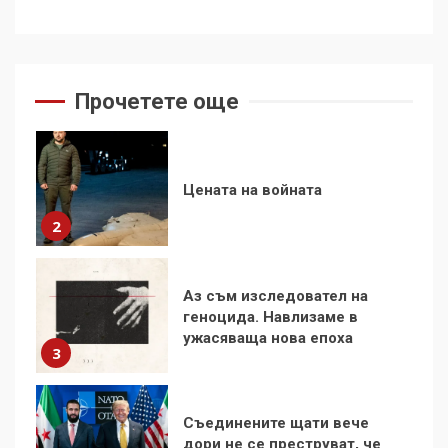
За 100-годишнината на
Фидел Кастро – изкачване
на Черни връх по неговите
стъпки от 1972 г.
1
Прочетете още
Цената на войната
2
Аз съм изследовател на
геноцида. Навлизаме в
ужасяваща нова епоха
3
Съединените щати вече
дори не се преструват, че