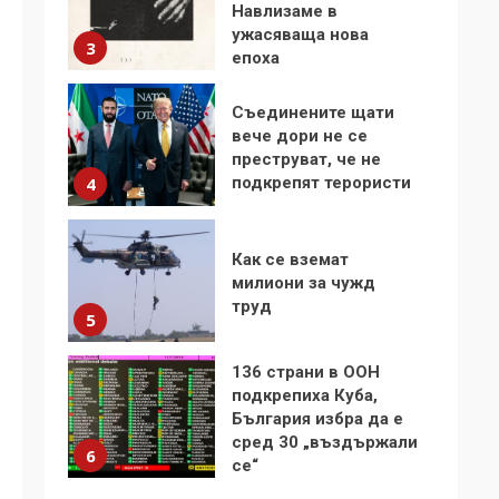
Навлизаме в
ужасяваща нова
3
епоха
Съединените щати
вече дори не се
преструват, че не
подкрепят терористи
4
Как се вземат
милиони за чужд
труд
5
136 страни в ООН
подкрепиха Куба,
България избра да е
сред 30 „въздържали
6
се“