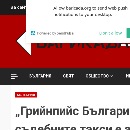
Skip
За сайта
Автори
За контакти
За реклама
Полит
Allow baricada.org to send web push
to
notifications to your desktop.
content
Don't allow
Powered by SendPulse
БЪЛГАРИЯ
СВЯТ
ОБЩЕСТВО
И
БЪЛГАРИЯ
„Грийнпийс Българи
съдебните такси е 