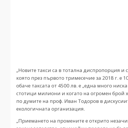
„Новите такси са в тотална диспропорция и с
която през първото тримесечие за 2018 г. е
обаче таксата от 4500 лв. е „една много ниска
стотици милиони и когато на огромен брой х
по думите на проф. Иван Тодоров в дискусии
екологичната организация.
„Приемането на промените е открито незач