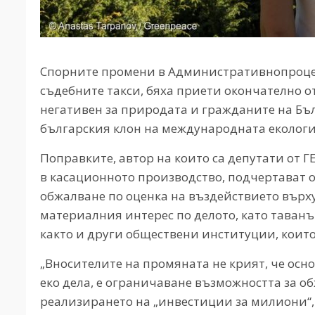
Спорните промени в Административнопроцесу
съдебните такси, бяха приети окончателно о
негативен за природата и гражданите на Бъ
българския клон на международната еколог
Поправките, автор на които са депутати от 
в касационното производство, подчертават о
обжалване по оценка на въздействието върху
материалния интерес по делото, като таванът
както и други обществени институции, които
„Вносителите на промяната не крият, че осно
еко дела, е ограничаване възможността за 
реализирането на „инвестиции за милиони“, 