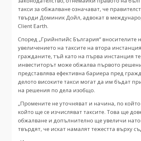
законодателство, отнемайки правото на бълг
такси за обжалване означават, че правителс
твърди Доминик Дойл, адвокат в междунар
Client Earth.
Според „Грийнпийс България“ вносителите н
увеличението на таксите на втора инстанция
гражданите, тъй като на първа инстанция те
инвеститорът може обжалва първото решение
представлява ефективна бариера пред гражд
делото високите такси могат да им бъдат пр
на решения по дела изобщо.
„Промените не уточняват и начина, по който
който ще се изчисляват таксите. Това ще дов
обжалване и допълнително ще увеличи нато
твърдят, че искат намалят тежестта върху съ