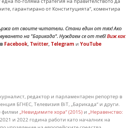
т една по-голяма стратегия на правителството да
ите, гарантирано от Конституцията“, коментира
държа от своите читатели. Стани един от тях! Ако
вуването на "Барикада". Нуждаем се от теб!
Виж как
в
Facebook
,
Twitter
,
Telegram
и
YouTube
журналист, редактор и парламентарен репортер в
нция БГНЕС, Телевизия BiT, „Барикада“ и други.
е филми
„Невидимите хора“ (2015)
и
„Неравенство:
 2021 и 2022 година работи като началник на
по управление на европейските средства.