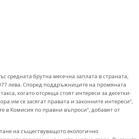
ъс средната брутна месечна заплата в страната,
 1077 лева. Според поддръжниците на промяната
 такса, когато отсреща стоят интереси за десетки-
ора им се засягат правата и законните интереси“,
те в Комисия по правни въпроси“, добавят от
итане на съществуващото екологично