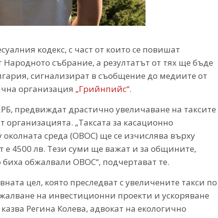
алния кодекс, с част от които се повишат
т Народното събрание, а резултатът от тях ще бъде
лгария, сигнализират в съобщение до медиите от
ична организация
„Грийнпийс“
.
ГЕРБ, предвиждат драстично увеличаване на таксите
т организацията. „Таксата за касационно
 околната среда (ОВОС) ще се изчислява върху
 е 4500 лв. Тези суми ще важат и за общините,
 биха обжалвали ОВОС“, подчертават те.
вната цел, която преследват с увеличените такси по
обжалване на инвестиционни проекти и ускоряване
казва Регина Колева, адвокат на екологично