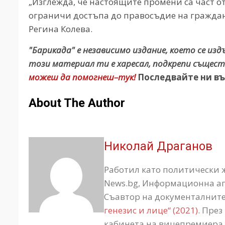
„Изглежда, че настоящите промени са част о
ограничи достъпа до правосъдие на граждан
Регина Колева.
"Барикада" е независимо издание, което се из
този материал ти е харесал, подкрепи същест
можеш да помогнеш–тук!
Последвайте ни въ
About The Author
Николай Драганов
Работил като политически 
News.bg, Информационна аге
Съавтор на документалнит
генезис и лице“ (2021)
. През
кабинета на вицепремиера 