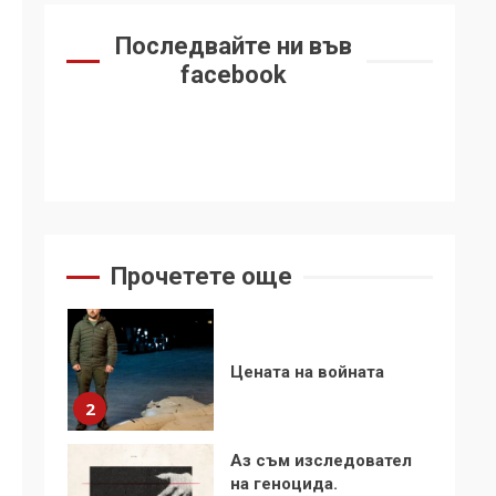
6
се“
Последвайте ни във
Удължаването на
facebook
„Чат контрола“ в ЕС е
обида за
демокрацията
7
За 100-годишнината
на Фидел Кастро –
изкачване на Черни
връх по неговите
1
Прочетете още
стъпки от 1972 г.
Цената на войната
2
Аз съм изследовател
на геноцида.