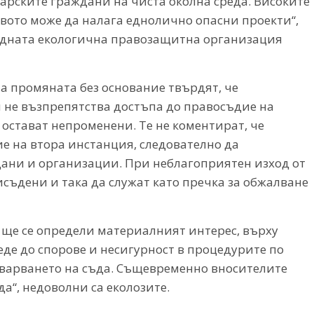
арските граждани на чиста околна среда. Високите
твото може да налага еднолично опасни проекти“,
одната екологична правозащитна организация
а промяната без основание твърдят, че
 не възпрепятства достъпа до правосъдие на
 остават непроменени. Те не коментират, че
 на втора инстанция, следователно да
ани и организации. При неблагоприятен изход от
исъдени и така да служат като пречка за обжалване
 ще се определи материалният интерес, върху
еде до спорове и несигурност в процедурите по
варването на съда. Същевременно вносителите
да“, недоволни са еколозите.