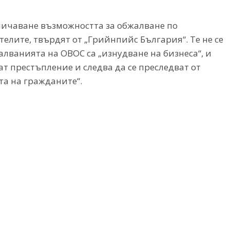
аничаване възможността за обжалване по
елите, твърдят от „Грийнпийс България“. Те не се
алванията на ОВОС са „изнудване на бизнеса“, и
т престъпление и следва да се преследват от
та на гражданите“.