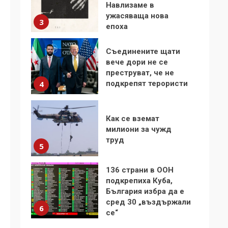
Навлизаме в
ужасяваща нова
3
епоха
Съединените щати
вече дори не се
преструват, че не
подкрепят терористи
4
Как се вземат
милиони за чужд
труд
5
136 страни в ООН
подкрепиха Куба,
България избра да е
сред 30 „въздържали
6
се“