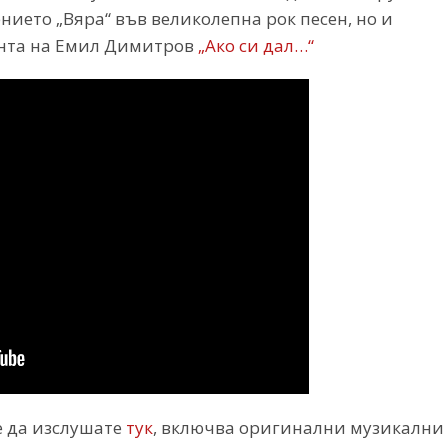
нието „Вяра“ във великолепна рок песен, но и
ента на Емил Димитров
„Ако си дал…“
е да изслушате
тук
, включва оригинални музикални