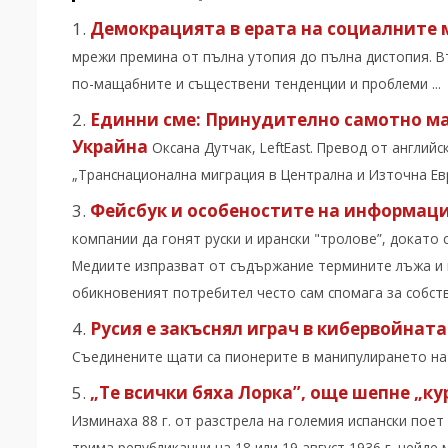
Демокрацията в ерата на социалните
мрежи премина от пълна утопия до пълна дистопия. В
по-мащабните и съществени тенденции и проблеми ...
Единни сме: Принудително самотно м
Украйна
Оксана Дутчак, LeftEast. Превод от англий
„Транснационална миграция в Централна и Източна Евро
Фейсбук и особеностите на информац
компании да гонят руски и ирански "тролове”, докат
Медиите изпразват от съдържание термините лъжа и п
обикновеният потребител често сам спомага за собст
Русия е закъснял играч в кибервойната
Съединените щати са пионерите в манипулирането на с
„Те всички бяха Лорка”, още шепне „к
Изминаха 88 г. от разстрела на големия испански пое
трима републиканци на 18 или 19 август 1936 г. нейде