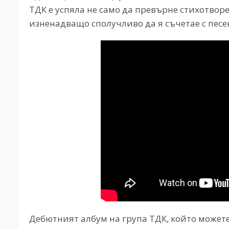
ТДК е успяла не само да превърне стихотворе
изненадващо сполучливо да я съчетае с пес
Дебютният албум на група ТДК, който может