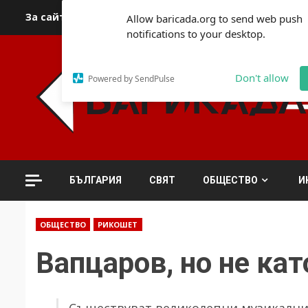
Skip
За сайта
Автори
За контакти
За реклама
Полит
Allow baricada.org to send web push
to
notifications to your desktop.
content
Don't allow
Powered by SendPulse
БЪЛГАРИЯ
СВЯТ
ОБЩЕСТВО
И
ОБЩЕСТВО
РИКОШЕТ
Вапцаров, но не кат
Съществуват великолепни музикални