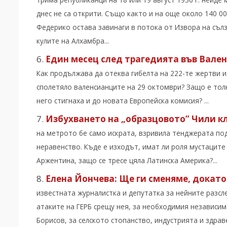
днес не са открити. Също както и на още около 140 00
Федерико остава завинаги в потока от Извора на съл
кулите на Алхамбра...
Един месец след трагедията във Вален
Как продължава да отеква гибелта на 222-те жертви 
сполетяло валенсианците на 29 октомври? Защо е тол
него стигнаха и до новата Европейска комисия? ...
Избухването на „образцовото” Чили к
на метрото бе само искрата, взривила тенджерата по
неравенство. Къде е изходът, имат ли роля мустаците 
Аржентина, защо се тресе цяла Латинска Америка?...
Елена Йончева: Ще ги сменяме, докато
известната журналистка и депутатка за нейните разсл
атаките на ГЕРБ срещу нея, за необходимия независим
Борисов, за селското стопанство, индустрията и здра