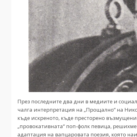
През последните два дни в медиите и социа
чалга интерпретация на „Прощално“ на Никол
къде искреното, къде престорено възмущени
„провокативната“ поп-фолк певица, решихме
адаптация на вапцаровата поезия, която на