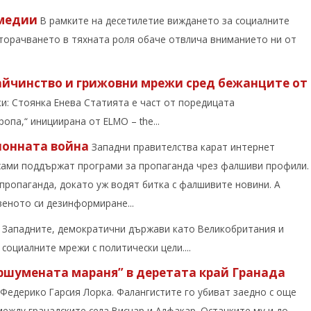
 медии
В рамките на десетилетие виждането за социалните
торачването в тяхната роля обаче отвлича вниманието ни от
айчинство и грижовни мрежи сред бежанците от
ски: Стоянка Енева Статията е част от поредицата
па,“ инициирана от ELMO – the...
ионната война
Западни правителства карат интернет
о сами поддържат програми за пропаганда чрез фалшиви профили.
ропаганда, докато уж водят битка с фалшивите новини. А
веното си дезинформиране...
Западните, демократични държави като Великобритания и
оциалните мрежи с политически цели....
уршумената мараня” в деретата край Гранада
т Федерико Гарсия Лорка. Фалангистите го убиват заедно с още
 между гранадските села Виснар и Алфакар. Останките му и до