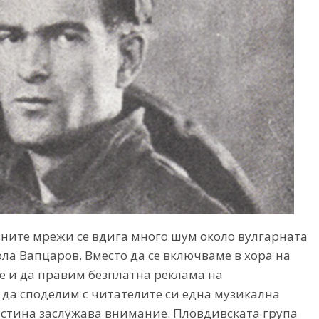
лните мрежи се вдига много шум около вулгарната
а Вапцаров. Вместо да се включваме в хора на
е и да правим безплатна реклама на
 да споделим с читателите си една музикална
истина заслужава внимание. Пловдивската група