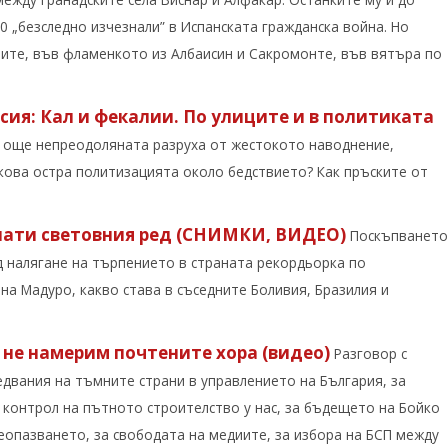
0 „безследно изчезнали” в Испанската гражданска война. Но
зите, във фламенкото из Албаисин и Сакромонте, във вятъра по
сия: Кал и фекалии. По улиците и в политиката
и още непреодоляната разруха от жестокото наводнение,
кова остра политизацията около бедствието? Как пръските от
лати световния ред (СНИМКИ, ВИДЕО)
Поскъпването
д налягане на търпението в страната рекордьорка по
на Мадуро, какво става в съседните Боливия, Бразилия и
 не намерим почтените хора (видео)
Разговор с
едвания на тъмните страни в управлението на България, за
 контрол на пътното строителство у нас, за бъдещето на Бойко
веопазването, за свободата на медиите, за избора на БСП между