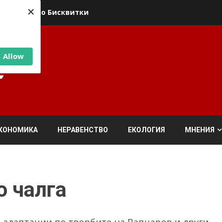
×
ика относно Бисквитки
Allow
КОНОМИКА
НЕРАВЕНСТВО
ЕКОЛОГИЯ
МНЕНИЯ
о чалга
 адаптации по творбите на Вапцаров и други