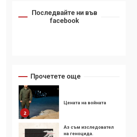
6
се“
Последвайте ни във
Удължаването на
facebook
„Чат контрола“ в ЕС е
обида за
демокрацията
7
За 100-годишнината
на Фидел Кастро –
изкачване на Черни
връх по неговите
1
Прочетете още
стъпки от 1972 г.
Цената на войната
2
Аз съм изследовател
на геноцида.