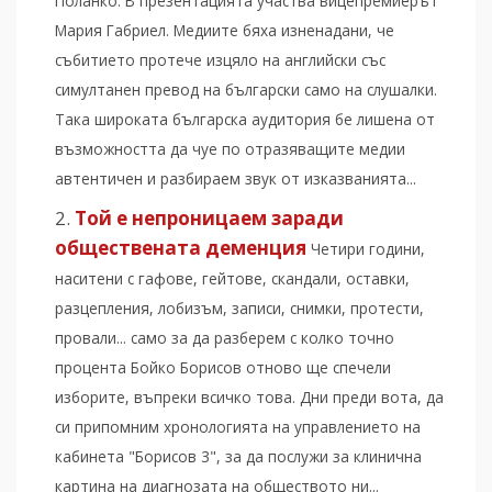
Поланко. В презентацията участва вицепремиерът
Мария Габриел. Медиите бяха изненадани, че
събитието протече изцяло на английски със
симултанен превод на български само на слушалки.
Така широката българска аудитория бе лишена от
възможността да чуе по отразяващите медии
автентичен и разбираем звук от изказванията...
Той е непроницаем заради
обществената деменция
Четири години,
наситени с гафове, гейтове, скандали, оставки,
разцепления, лобизъм, записи, снимки, протести,
провали... само за да разберем с колко точно
процента Бойко Борисов отново ще спечели
изборите, въпреки всичко това. Дни преди вота, да
си припомним хронологията на управлението на
кабинета "Борисов 3", за да послужи за клинична
картина на диагнозата на обществото ни...