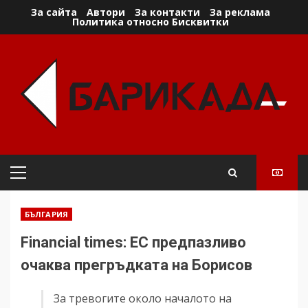
Skip
За сайта
Автори
За контакти
За реклама
Политика относно Бисквитки
to
content
Primary
Menu
БЪЛГАРИЯ
Financial times: ЕС предпазливо
очаква прегръдката на Борисов
За тревогите около началото на