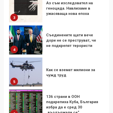
Съединените щати вече
дори не се преструват, че
не подкрепят терористи
4
Как се вземат милиони за
чужд труд
5
136 страни в ООН
подкрепиха Куба, България
избра да е сред 30
„въздържали се“
6
Удължаването на „Чат
контрола“ в ЕС е обида за
демокрацията