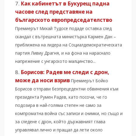
Как кабинетът в Букурещ падна
часове след представяне на
българското европредседателство
Премиерът Михай Тудосе подаде оставка след
скандал с вътрешната министърка Кармен Дан –
приближена на лидера на Социалдемократическата
партия Ливиу Драгня, и на фона на нараснало
напрежение с унгарското малцинство...
Борисов: Радев ме следи с дрон,
може да носи взрив
Премиерът Бойко
Борисов отправи безпрецедентни обвинения към
президента Румен Радев, като посочи, че го
подозира в най-голяма степен не само за
компроматна война със записи и снимки, но също и
за следене с дрон, който държавният глава
управлявал лично и пращал да лети около