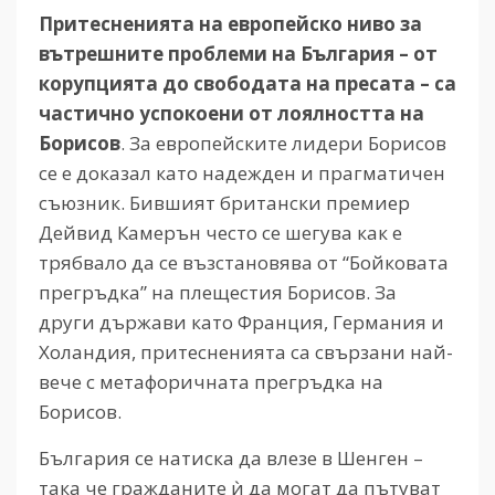
Притесненията на европейско ниво за
вътрешните проблеми на България – от
корупцията до свободата на пресата – са
частично успокоени от лоялността на
Борисов
. За европейските лидери Борисов
се е доказал като надежден и прагматичен
съюзник. Бившият британски премиер
Дейвид Камерън често се шегува как е
трябвало да се възстановява от “Бойковата
прегръдка” на плещестия Борисов. За
други държави като Франция, Германия и
Холандия, притесненията са свързани най-
вече с метафоричната прегръдка на
Борисов.
България се натиска да влезе в Шенген –
така че гражданите ѝ да могат да пътуват