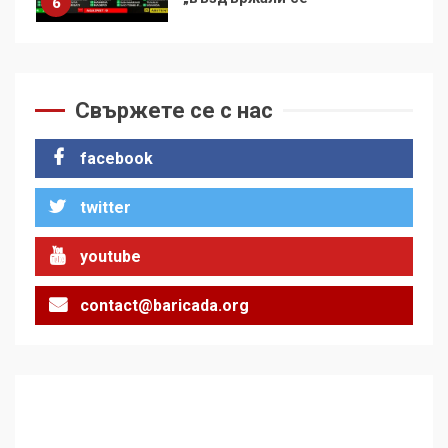
7
За 100-годишнината на
Фидел Кастро – изкачване
на Черни връх по неговите
Свържете се с нас
стъпки от 1972 г.
1
facebook
twitter
Цената на войната
2
youtube
contact@baricada.org
Аз съм изследовател на
геноцида. Навлизаме в
ужасяваща нова епоха
3