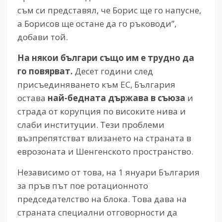
съм си представял, че Борис ще го напусне,
а Борисов ще остане да го ръководи”,
добави той.
На някои българи също им е трудно да
го повярват.
Десет години след
присъединяването към ЕС, България
остава
най-бедната държава в съюза
и
страда от корупция по високите нива и
слаби институции. Тези проблеми
възпрепятстват влизането на страната в
еврозоната и Шенгенското пространство.
Независимо от това, на 1 януари България
за пръв път пое ротационното
председателство на блока. Това дава на
страната специални отговорности да