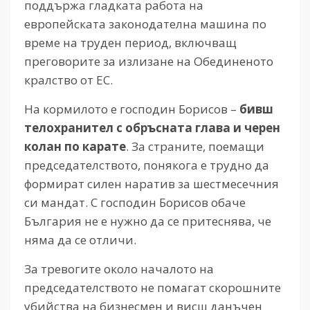
поддържа гладката работа на
европейската законодателна машина по
време на труден период, включващ
преговорите за излизане на Обединеното
кралство от ЕС.
На кормилото е господин Борисов –
бивш
телохранител с обръсната глава и черен
колан по карате
. За страните, поемащи
председателството, понякога е трудно да
формират силен наратив за шестмесечния
си мандат. С господин Борисов обаче
България не е нужно да се притеснява, че
няма да се отличи.
За тревогите около началото на
председателството не помагат скорошните
убийства на бизнесмен и висш данъчен