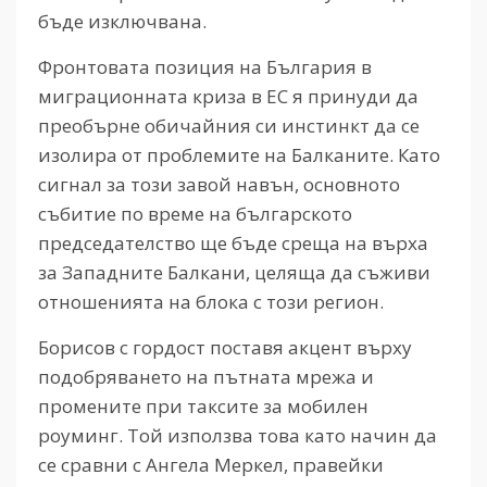
бъде изключвана.
Фронтовата позиция на България в
миграционната криза в ЕС я принуди да
преобърне обичайния си инстинкт да се
изолира от проблемите на Балканите. Като
сигнал за този завой навън, основното
събитие по време на българското
председателство ще бъде среща на върха
за Западните Балкани, целяща да съживи
отношенията на блока с този регион.
Борисов с гордост поставя акцент върху
подобряването на пътната мрежа и
промените при таксите за мобилен
роуминг. Той използва това като начин да
се сравни с Ангела Меркел, правейки