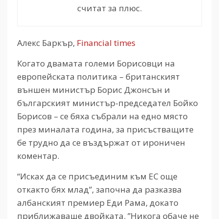
считат за плюс.
Алекс Баркър,
Financial times
Когато двамата големи Борисовци на
европейската политика – британският
външен министър Борис Джонсън и
българският министър-председател Бойко
Борисов – се бяха събрали на едно място
през миналата година, за присъстващите
бе трудно да се въздържат от ироничен
коментар.
“Исках да се присъединим към ЕС още
откакто бях млад”, започна да разказва
албанският премиер Еди Рама, докато
приближаваше двойката. ”Никога обаче не