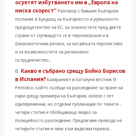
осуетят избутването им в „Европа на
ниска скорост“
Разговор с бившия български
посланик в Букурещ за българското и румънското
председателство на ЕС, за опасностите пред двете
страни от случващото се в черноморския и в
близкоизточния регион, за китайската перспектива
и за възможностите за регионално
сътрудничество...
Какво е събрано срещу Бойко Борисов
в Испания?
Базираният в Каталуня вестник El
Periódico, който съобщи за разследване за пране на
пари срещу премиера на България, излезе с пет
едновременни, но отделни публикации по темата -
четири статии и обобщаващо видео за
полицейското разследване. Предлагаме превода на
четирите статии и линк към видеоматериала...