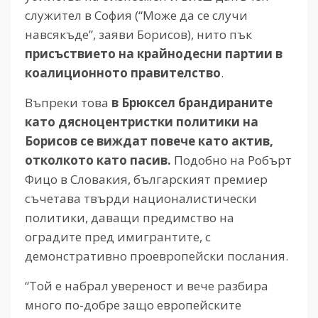
служител в София (“Може да се случи
навсякъде”, заяви Борисов), нито пък
присъствието на крайнодесни партии в
коалиционното правителство
.
Въпреки това
в Брюксел брандираните
като дясноцентристки политики на
Борисов се виждат повече като актив,
отколкото като пасив.
Подобно на Робърт
Фицо в Словакия, българският премиер
съчетава твърди националистически
политики, даващи предимство на
оградите пред имигрантите, с
демонстративно проевропейски послания.
“Той е набрал увереност и вече разбира
много по-добре защо европейските