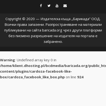
facebook
twitter
youtube
contact@baric
Copyright © 2020 — Издателска къща „Барикада” ООД.
Всички права запазени. Разпространяване на материали
публикувани на сайта baricada.org чрез други платформи
без писмено разрешение на издателя на портала е
забранено.
Warning
: Undefined array key 0 in
/home/klient.dhosting.pl/bcdmedia/baricada.org/public_h
content/plugins/cardoza-facebook-like-
box/cardoza_facebook_like_box.php
on line
924