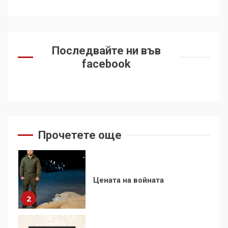
7
За 100-годишнината на
Фидел Кастро – изкачване
Последвайте ни във
на Черни връх по неговите
facebook
стъпки от 1972 г.
1
Цената на войната
2
Прочетете още
Аз съм изследовател на
геноцида. Навлизаме в
ужасяваща нова епоха
3