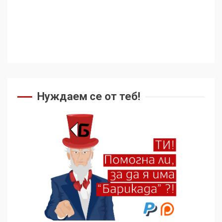
Съединените щати вече
дори не се преструват, че
не подкрепят терористи
4
Как се вземат милиони за
чужд труд
Нуждаем се от теб!
5
136 страни в ООН
подкрепиха Куба, България
избра да е сред 30
„въздържали се“
6
Удължаването на „Чат
контрола“ в ЕС е обида за
демокрацията