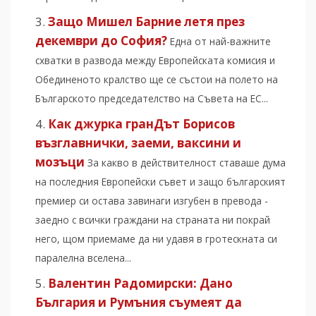
Защо Мишел Барние летя през
декември до София?
Една от най-важните
схватки в развода между Европейската комисия и
Обединеното кралство ще се състои на полето на
Българското председателство на Съвета на ЕС...
Как джурка гранДът Борисов
възглавнички, заеми, ваксини и
мозъци
За какво в действителност ставаше дума
на последния Европейски съвет и защо българският
премиер си остава завинаги изгубен в превода -
заедно с всички граждани на страната ни покрай
него, щом приемаме да ни удавя в гротескната си
паралелна вселена...
Валентин Радомирски: Дано
България и Румъния съумеят да