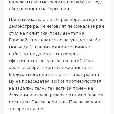
паралели с магистралите, изградени след
обединението на Германия.
Предизвикателството пред Борисов ще е да
демонстрира, че неговият персонализиран
стил на политика (президентът на
Европейския съвет се пошегува, че той би
могъл да “сплаши не един тракийски
войн”) може да има като резултат
ефективно председателство на ЕС. Има
обаче и сфери, в които вижданията на
Борисов могат да възпрепятстват ролята
му на председател: той се противопоставя
на задължителните квоти за прием на
бежанци и изрази резерви относно “лошия
прецедент” да се порицава Полша заради
авторитаризъм.