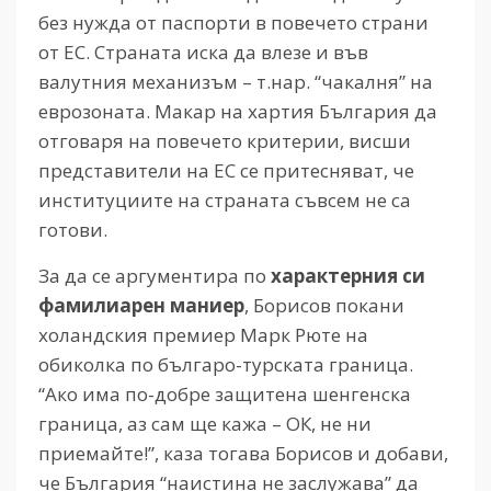
без нужда от паспорти в повечето страни
от ЕС. Страната иска да влезе и във
валутния механизъм – т.нар. “чакалня” на
еврозоната. Макар на хартия България да
отговаря на повечето критерии, висши
представители на ЕС се притесняват, че
институциите на страната съвсем не са
готови.
За да се аргументира по
характерния си
фамилиарен маниер
, Борисов покани
холандския премиер Марк Рюте на
обиколка по българо-турската граница.
“Ако има по-добре защитена шенгенска
граница, аз сам ще кажа – ОК, не ни
приемайте!”, каза тогава Борисов и добави,
че България “наистина не заслужава” да