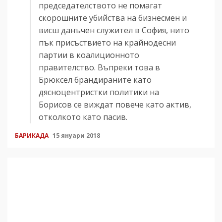
председателството не помагат
скорошните убийства на бизнесмен и
висш данъчен служител в София, нито
пък присъствието на крайнодесни
партии в коалиционното
правителство. Въпреки това в
Брюксел брандираните като
дясноцентристки политики на
Борисов се виждат повече като актив,
отколкото като пасив.
БАРИКАДА
15 януари 2018