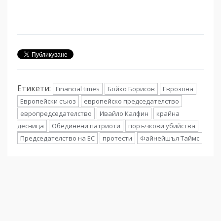
Етикети:
Financial times
Бойко Борисов
Еврозона
Европейски съюз
европейско председателство
европредседателство
Ивайло Калфин
крайна
десница
Обединени патриоти
поръчкови убийства
Председателство на ЕС
протести
Файнейшъл Таймс