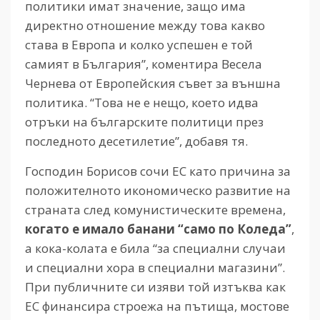
политики имат значение, защо има
директно отношение между това какво
става в Европа и колко успешен е той
самият в България”, коментира Весела
Чернева от Европейския съвет за външна
политика. “Това не е нещо, което идва
отръки на българските политици през
последното десетилетие”, добавя тя.
Господин Борисов сочи ЕС като причина за
положителното икономическо развитие на
страната след комунистическите времена,
когато е имало банани “само по Коледа”
,
а кока-колата е била “за специални случаи
и специални хора в специални магазини”.
При публичните си изяви той изтъква как
ЕС финансира строежа на пътища, мостове