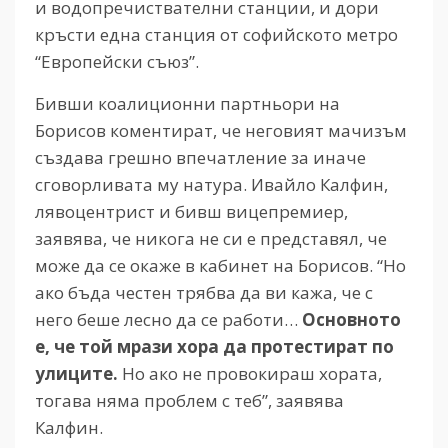
и водопречиствателни станции, и дори
кръсти една станция от софийското метро
“Европейски съюз”.
Бивши коалиционни партньори на
Борисов коментират, че неговият мачизъм
създава грешно впечатление за иначе
сговорливата му натура. Ивайло Калфин,
лявоцентрист и бивш вицепремиер,
заявява, че никога не си е представял, че
може да се окаже в кабинет на Борисов. “Но
ако бъда честен трябва да ви кажа, че с
него беше лесно да се работи…
Основното
е, че той мрази хора да протестират по
улиците.
Но ако не провокираш хората,
тогава няма проблем с теб”, заявява
Калфин.