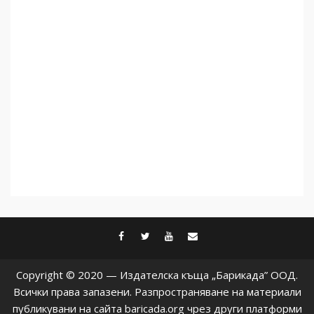
дори не се преструват, че
не подкрепят терористи
5
facebook
twitter
youtube
contact@baric
Copyright © 2020 — Издателска къща „Барикада” ООД.
Всички права запазени. Разпространяване на материали
публикувани на сайта baricada.org чрез други платформи