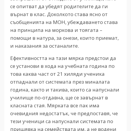
се опитват да убедят родителите да ги
върнат в клас. Доколкото става ясно от
съобщенията на МОН, убеждаването става
на принципа на моркова и тоягата –
помощи в натура, за онези, които приемат,
и наказания за останалите.
Ефективността на тази мярка предстои да
се установи в хода на учебната година по
това каква част от 21 хиляди ученика
отпаднали от системата през миналата
година, както и такива, които са напуснали
училище по-отдавна, ще се завърнат в
класната стая. Мярката все пак има
очевидния недостатък, че предпоставя, че
тези ученици са напуснали системата по
прищявка на семействата им, а не водени