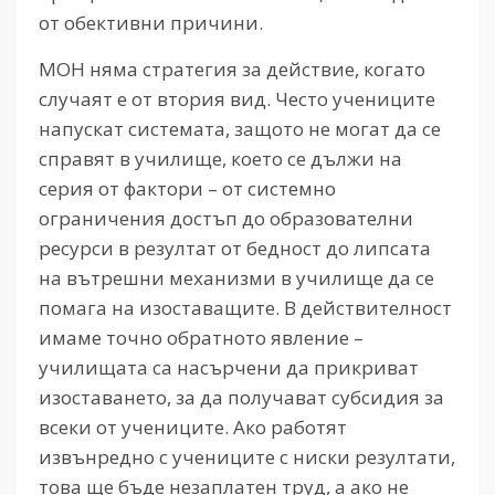
от обективни причини.
МОН няма стратегия за действие, когато
случаят е от втория вид. Често учениците
напускат системата, защото не могат да се
справят в училище, което се дължи на
серия от фактори – от системно
ограничения достъп до образователни
ресурси в резултат от бедност до липсата
на вътрешни механизми в училище да се
помага на изоставащите. В действителност
имаме точно обратното явление –
училищата са насърчени да прикриват
изоставането, за да получават субсидия за
всеки от учениците. Ако работят
извънредно с учениците с ниски резултати,
това ще бъде незаплатен труд, а ако не