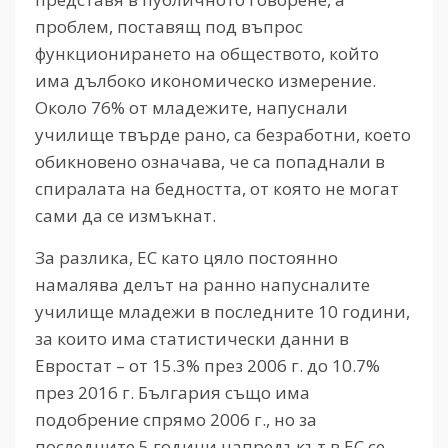
проблем, поставящ под въпрос
функционирането на обществото, който
има дълбоко икономическо измерение.
Около 76% от младежите, напуснали
училище твърде рано, са безработни, което
обикновено означава, че са попаднали в
спиралата на бедността, от която не могат
сами да се измъкнат.
За разлика, ЕС като цяло постоянно
намалява делът на ранно напусналите
училище младежи в последните 10 години,
за които има статистически данни в
Евростат – от 15.3% през 2006 г. до 10.7%
през 2016 г. България също има
подобрение спрямо 2006 г., но за
последните 5 години напредъкът в ЕС се