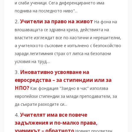
и слаби ученици. Сега диференцирането има
поднива на последното ниво"...
Учители за право на живот
На фона на
влошаващата се здравна криза, действията на
властите изглеждат все по-хаотични и нерешителни,
а учителското съсловие е изпълнено с безпокойство
заради легитимния страх от липса на безопасни
условия на труд....
Иновативно усвояване на
евросредства – за стипендии или за
НПО?
Как фондация "Заедно в час" използва
европейски стипендии за млади преподаватели, за
да съкрати разходите си...
Учителят има все повече
задължения и по-малко права,
ученикът – обратното
Новият просветен