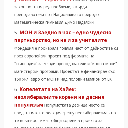
закон поставя ред проблеми, твърди
преподавателят от Националната природо-
математическа гимназия Димо Падалски...
МОН и Заедно в час – едно чудесно
партньорство, но не и за учителите
Фондация е прокарала голяма част от дейностите си
през европейски проект под формата на
“стипендии” за млади преподаватели и “иновативни”
магистърски програми. Проектът е финансиран със
150 хил. евро от МОН и над половин милион от ЕК...
Копелетата на Хайек:
неолибералните корени на десния
популизъм
Популистката десница често се
представя като реакция срещу неолиберализма - но
те всъщност имат общи корени в проекта за