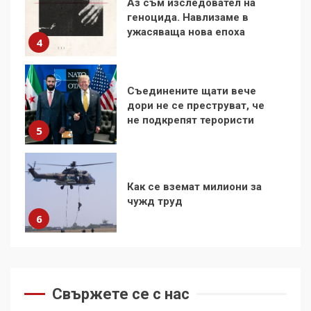
Съединените щати вече
дори не се преструват, че
не подкрепят терористи
5
Как се вземат милиони за
чужд труд
6
136 страни в ООН
подкрепиха Куба, България
избра да е сред 30
„въздържали се“
7
Как е планирана и
организирана операцията с
мигрантското нахлуване в
Свържете се с нас
Сеута
1