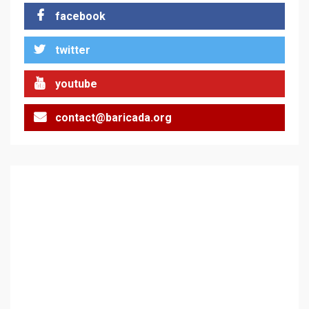
facebook
За 100-годишнината на
twitter
Фидел Кастро – изкачване
на Черни връх по неговите
стъпки от 1972 г.
youtube
2
contact@baricada.org
Цената на войната
3
Аз съм изследовател на
геноцида. Навлизаме в
ужасяваща нова епоха
4
Съединените щати вече