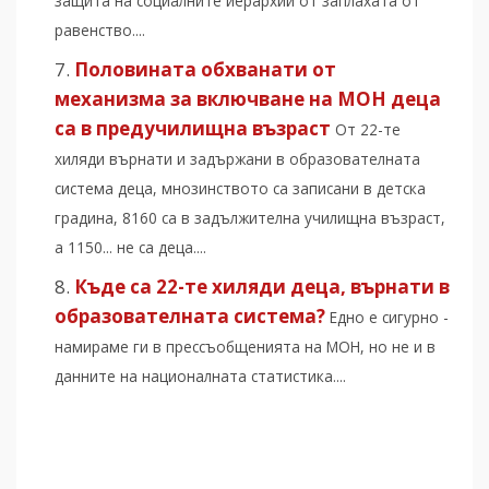
защита на социалните йерархии от заплахата от
равенство....
Половината обхванати от
механизма за включване на МОН деца
са в предучилищна възраст
От 22-те
хиляди върнати и задържани в образователната
система деца, мнозинството са записани в детска
градина, 8160 са в задължителна училищна възраст,
а 1150... не са деца....
Къде са 22-те хиляди деца, върнати в
образователната система?
Едно е сигурно -
намираме ги в прессъобщенията на МОН, но не и в
данните на националната статистика....