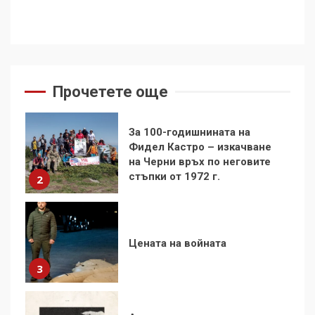
1
За 100-годишнината на
Фидел Кастро – изкачване
на Черни връх по неговите
стъпки от 1972 г.
Прочетете още
2
Цената на войната
3
Аз съм изследовател на
геноцида. Навлизаме в
ужасяваща нова епоха
4