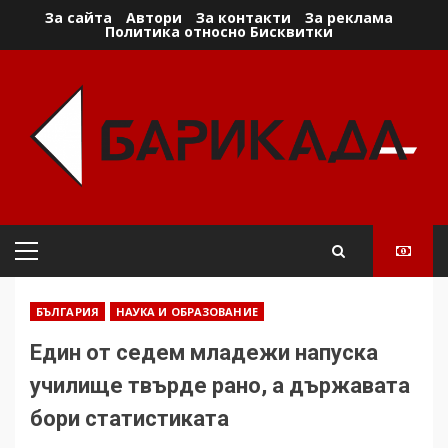
Skip
За сайта
Автори
За контакти
За реклама
Политика относно Бисквитки
to
content
Primary
Menu
БЪЛГАРИЯ
НАУКА И ОБРАЗОВАНИЕ
Един от седем младежи напуска
училище твърде рано, а държавата
бори статистиката