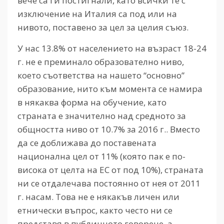
вече са ги постигнали, като всички те с
изключение на Италия са под или на
нивото, поставено за цел за целия съюз.
У нас 13.8% от населението на възраст 18-24
г. не е преминало образователно ниво,
което съответства на нашето “основно”
образование, нито към момента се намира
в някаква форма на обучение, като
страната е значително над средното за
общността ниво от 10.7% за 2016 г.. Вместо
да се доближава до поставената
национална цел от 11% (която пак е по-
висока от целта на ЕС от под 10%), страната
ни се отдалечава постоянно от нея от 2011
г. насам. Това не е някакъв личен или
етнически въпрос, както често ни се
представя в публичното говорене, а