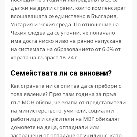
дължи на други страни, които компенсират
влошаващата се единствено в България,
Унгария и Чехия среда. По отношение на
Чехия следва да се уточни, че поначало
има доста ниско ниво на ранно напускане
на системата на образованието от 6.6% от
хората на възраст 18-24 г.
Семействата ли са виновни?
Как страната ни се опитва да се пребори с
това явление? През тази година за пръв
път МОН обяви, че екипи от представители
на министерството, учители, социални
работници и служители на МВР обикалят
домовете на деца, отпаднали или
застрашени от отпадане от училище, като