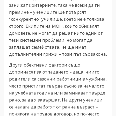
занижат критериите, така че всеки да ги
премине – учениците ще потърсят
“конкурентно” училище, което не е толкова
строго. Екипите на МОН, които обикалят
домовете, не могат да решат нито един от
тези системни проблеми, но могат да
заплашат семействата, че ще имат
допълнителни грижи – този път със закона.
Други обективни фактори също
допринасят за отпадането – деца, чиито
родители са сезонни работници в чужбина,
често пристигат твърде късно за началото
на учебната година или заминават твърде
рано, за да я завършат. На други ученици
се налага да работят от ранна възраст –
понякога на трудов договор, но по-често