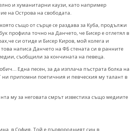
телно и хуманитарни каузи, като например
ие на Острова на свободата.
която също от сърце се раздава за Куба, продължи
ук профила точно на Данчето, че Бисер е отлетял в
ах,че си отиде и Бисер Киров, мой колега и
 – това написа Данчето на ФБ стената си в ранните
медии, съобщили за кончината на певеца.
 обич… Една песен, за да изплача пъстрата болка на
Т ни припомни поетичния и певческия му талант в
ланта му за неговата смрът известиха също медиите
дина в София. Той е първородният син в