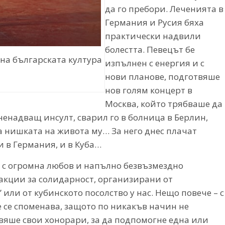
да го пребори. Леченията в
Германия и Русия бяха
практически надвили
болестта. Певецът бе
 на българската култура
изпълнен с енергия и с
нови планове, подготвяше
нов голям концерт в
Москва, който трябваше да
ненадващ инсулт, сварил го в болница в Берлин,
а нишката на живота му… За него днес плачат
и в Германия, и в Куба…
в с огромна любов и напълно безвъзмездно
 акции за солидарност, организирани от
или от кубинското посолство у нас. Нещо повече – с
 се споменава, защото по никакъв начин не
вяше свои хонорари, за да подпомогне една или