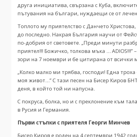
друга инициатива, свързана с Куба, включи
пътувания на българи, нуждаещи се от лечен
Топлото му приятелство с Данчето Христова, 
до последно. Накрая България научи от Фейсб
по-добрия от световете. „Преди минути разбр
приятел!!! Божичко, толкова мъка … ADIOS!!!”
зори на 7 ноември и бе цитирана от всички 
„Колко малко ми трябва, господи! Една троха
моя живот…” С тази песен на Бисер Киров БН
деня, в който той ни напусна.
С покруса, болка, но и с преклонение към та
в Русия и Германия.
Първи стъпки с приятеля Георги Минчев
Бисер Киров е роден на 4 септември 1942 го