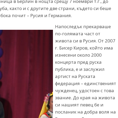
лница в Берлин в нощта срещу 7 ноември т.г., до
ба, както и с другите две страни, където си беше
бока почит – Русия и Германия.
Напоследък прекарваше
по-голямата част от
живота си в Русия. От 2007
г. Бисер Киров, който има
изнесени около 2000
концерта пред руска
публика, е и заслужил
артист на Руската
федерация – единственият
чужденец, удостоен с това
звание. До края на живота
си нашият певец бе и
посланик на добра воля на