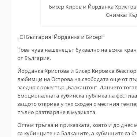
Бисер Киров и Йорданка Христова 
Снимка: Къ
„О! България! Йорданка и Бисер!”
Това чува нашенецът буквално на всяка крачка
от България.
Йорданка Христова и Бисер Киров са безспо
любимци на Острова на свободата още от пър
заедно с оркестър „Балкантон”. Данчето тогав
Емоционалната кубинска публика на фестивал
защото открива у тях сходен с местния темпе
пълно разтваряне в музиката.
Оттам тръгва и приказката, която и до днес 
са кубинците на Балканите, а кубинците са б