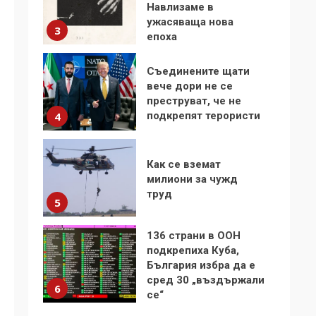
Навлизаме в
ужасяваща нова
3
епоха
Съединените щати
вече дори не се
преструват, че не
подкрепят терористи
4
Как се вземат
милиони за чужд
труд
5
136 страни в ООН
подкрепиха Куба,
България избра да е
сред 30 „въздържали
6
се“