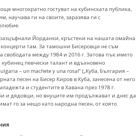
 още многократно гостуват на кубинската публика,
им, научава ги на своите, заразява ги с
елюбие.
и разцъфнали Йорданки, кръстени на нашата омайна
 концерти там. За тамошни Бисеровци не съм
а свободата между 1984 и 2016 г. Затова пък името
 кубинец певчески талант и вдъхновено
garia – un machete y una rosa!” („Куба, България –
ярната песен на Бисер Киров в Куба, занесена от него
младежта и студентите в Хавана през 1978 г.
би и дядовци, но внуците им продължават и днес да
мат го за нещо като народна песен, от която
ания