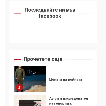
6
се“
Последвайте ни във
Удължаването на
facebook
„Чат контрола“ в ЕС е
обида за
демокрацията
7
За 100-годишнината
на Фидел Кастро –
изкачване на Черни
връх по неговите
1
Прочетете още
стъпки от 1972 г.
Цената на войната
2
Аз съм изследовател
на геноцида.