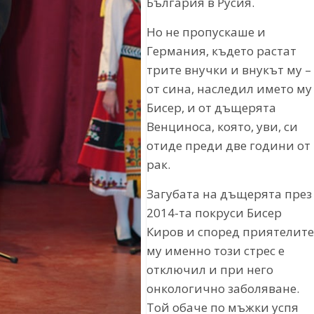
България в Русия.
Но не пропускаше и
Германия, където растат
трите внучки и внукът му –
от сина, наследил името му
Бисер, и от дъщерята
Венциноса, която, уви, си
отиде преди две години от
рак.
Загубата на дъщерята през
2014-та покруси Бисер
Киров и според приятелите
му именно този стрес е
отключил и при него
онкологично заболяване.
Той обаче по мъжки успя