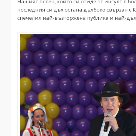
Нашият певец, който си отиде от инсулт в бо
последния си дъх остана дълбоко свързан с Ку
спечелил най-възторжена публика и най-дъл