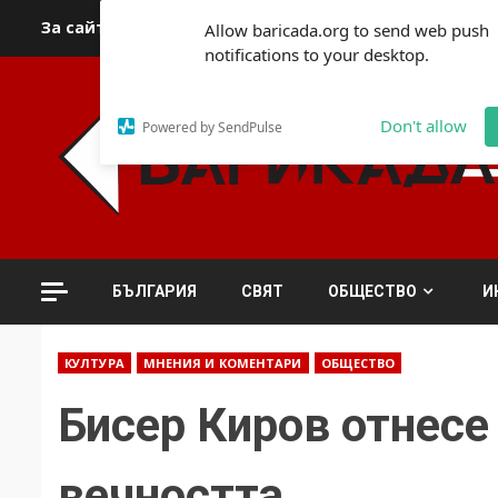
Skip
За сайта
Автори
За контакти
За реклама
Полит
Allow baricada.org to send web push
to
notifications to your desktop.
content
Don't allow
Powered by SendPulse
БЪЛГАРИЯ
СВЯТ
ОБЩЕСТВО
И
КУЛТУРА
МНЕНИЯ И КОМЕНТАРИ
ОБЩЕСТВО
Бисер Киров отнесе
вечността