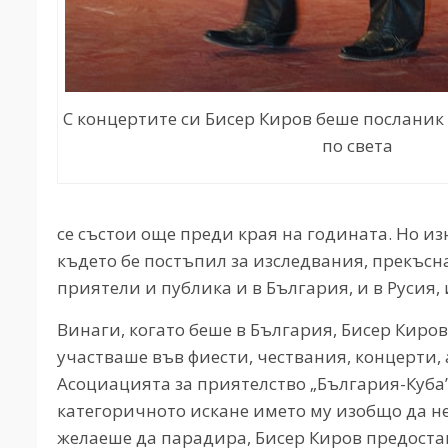
С концертите си Бисер Киров беше посланик
по света
се състои още преди края на годината. Но из
където бе постъпил за изследвания, прекъсн
приятели и публика и в България, и в Русия, 
Винаги, когато беше в България, Бисер Киро
участваше във фиести, чествания, концерти,
Асоциацията за приятелство „България-Куба” 
категоричното искане името му изобщо да не
желаеше да парадира, Бисер Киров предоста