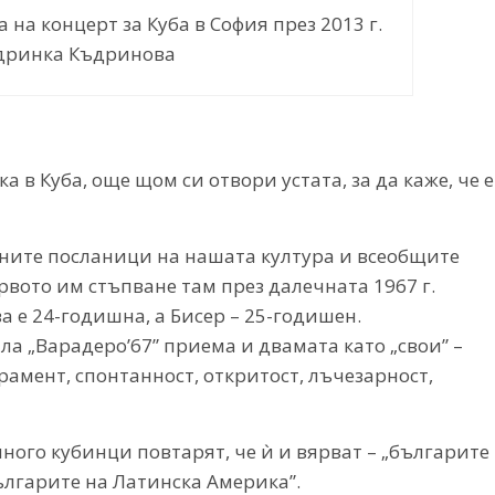
на концерт за Куба в София през 2013 г.
дринка Къдринова
 в Куба, още щом си отвори устата, за да каже, че е
рните посланици на нашата култура и всеобщите
вото им стъпване там през далечната 1967 г.
а е 24-годишна, а Бисер – 25-годишен.
а „Варадеро’67” приема и двамата като „свои” –
рамент, спонтанност, откритост, лъчезарност,
много кубинци повтарят, че ѝ и вярват – „българите
ългарите на Латинска Америка”.