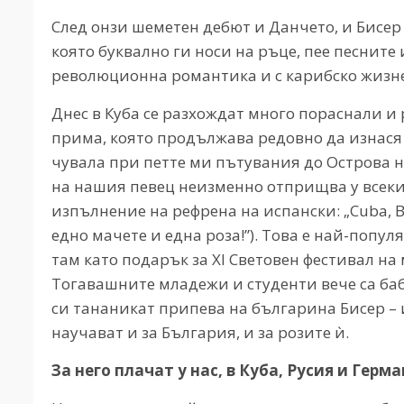
След онзи шеметен дебют и Данчето, и Бисер
която буквално ги носи на ръце, пее песните 
революционна романтика и с карибско жизн
Днес в Куба се разхождат много пораснали 
прима, която продължава редовно да изнася
чувала при петте ми пътувания до Острова н
на нашия певец неизменно отприщва у всеки
изпълнение на рефрена на испански: „Cuba, Bul
едно мачете и една роза!”). Това е най-попул
там като подарък за XI Световен фестивал на 
Тогавашните младежи и студенти вече са ба
си тананикат припева на българина Бисер – и
научават и за България, и за розите ѝ.
За него плачат у нас, в Куба, Русия и Герм