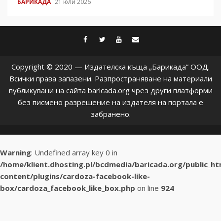
БАРИКАДА
21 юли 2026
facebook
twitter
youtube
contact@baric
Copyright © 2020 — Издателска къща „Барикада” ООД.
Всички права запазени. Разпространяване на материали
публикувани на сайта baricada.org чрез други платформи
без писмено разрешение на издателя на портала е
забранено.
Warning
: Undefined array key 0 in
/home/klient.dhosting.pl/bcdmedia/baricada.org/public_h
content/plugins/cardoza-facebook-like-
box/cardoza_facebook_like_box.php
on line
924