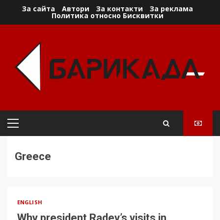
Skip
За сайта
Автори
За контакти
За реклама
Политика относно Бисквитки
to
content
Primary
Menu
Greece
ENGLISH
Why president Radev’s visits in