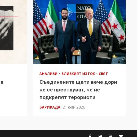
АНАЛИЗИ
БЛИЗКИЯТ ИЗТОК
СВЯТ
на
Съединените щати вече дори
в
не се преструват, че не
подкрепят терористи
БАРИКАДА
21 юли 2026