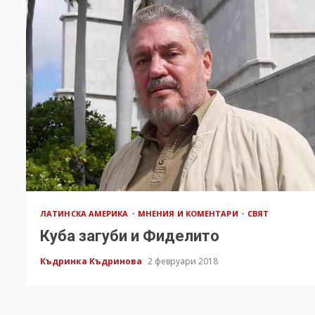
ЛАТИНСКА АМЕРИКА
МНЕНИЯ И КОМЕНТАРИ
СВЯТ
Куба загуби и Фиделито
Къдринка Къдринова
2 февруари 2018