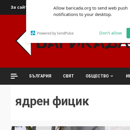
Skip
За сайта
Автори
За контакти
За реклама
Полит
Allow baricada.org to send web push
to
notifications to your desktop.
content
Don't allow
Powered by SendPulse
БЪЛГАРИЯ
СВЯТ
ОБЩЕСТВО
И
ядрен фицик