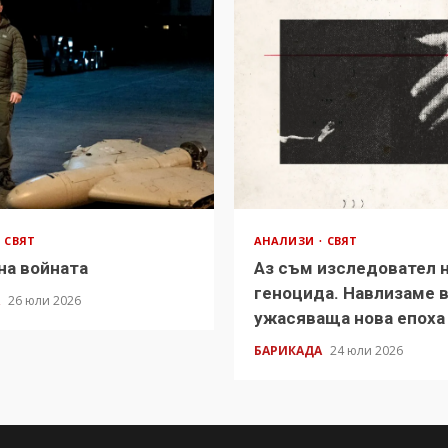
СВЯТ
АНАЛИЗИ
СВЯТ
на войната
Аз съм изследовател 
геноцида. Навлизаме 
А
26 юли 2026
ужасяваща нова епоха
БАРИКАДА
24 юли 2026