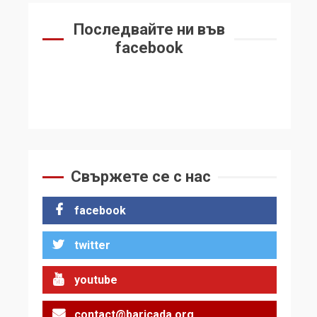
Последвайте ни във
facebook
Свържете се с нас
facebook
twitter
youtube
contact@baricada.org