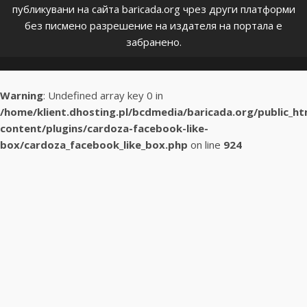
публикувани на сайта baricada.org чрез други платформи
без писмено разрешение на издателя на портала е
забранено.
Warning
: Undefined array key 0 in
/home/klient.dhosting.pl/bcdmedia/baricada.org/public_h
content/plugins/cardoza-facebook-like-
box/cardoza_facebook_like_box.php
on line
924