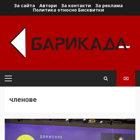
Skip
За сайта
Автори
За контакти
За реклама
Политика относно Бисквитки
to
content
Primary
Menu
членове