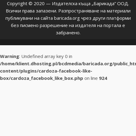
Copyright © 2020 — Издателска къща „Барикада” ООД.
Всички права запазени. Разпространяване на материали
публикувани на сайта baricada.org чрез други платформи
без писмено разрешение на издателя на портала е
забранено.
Warning
: Undefined array key 0 in
/home/klient.dhosting.pl/bcdmedia/baricada.org/public_h
content/plugins/cardoza-facebook-like-
box/cardoza_facebook_like_box.php
on line
924