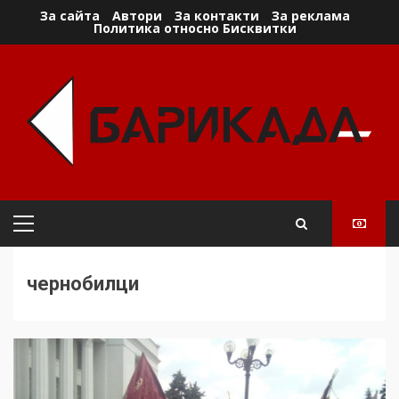
Skip
За сайта
Автори
За контакти
За реклама
Политика относно Бисквитки
to
content
Primary
Menu
чернобилци