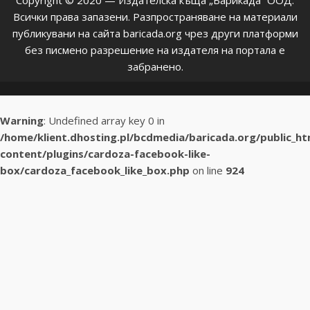
Всички права запазени. Разпространяване на материали
публикувани на сайта baricada.org чрез други платформи
без писмено разрешение на издателя на портала е
забранено.
Warning
: Undefined array key 0 in
/home/klient.dhosting.pl/bcdmedia/baricada.org/public_h
content/plugins/cardoza-facebook-like-
box/cardoza_facebook_like_box.php
on line
924