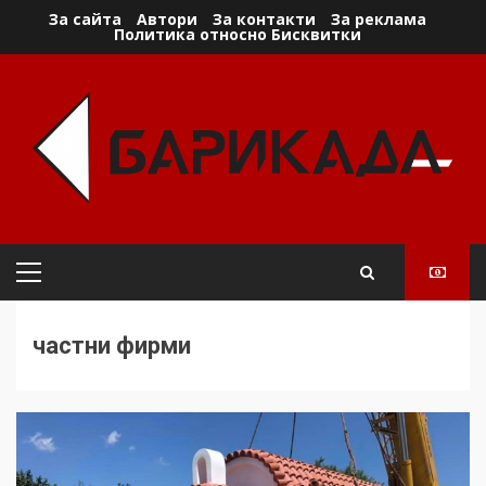
Skip
За сайта
Автори
За контакти
За реклама
Политика относно Бисквитки
to
content
Primary
Menu
частни фирми