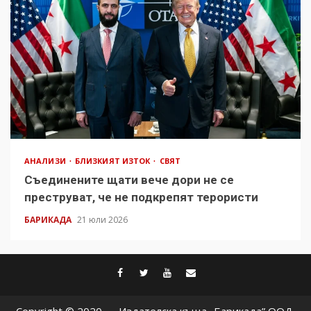
АНАЛИЗИ
БЛИЗКИЯТ ИЗТОК
СВЯТ
Съединените щати вече дори не се
преструват, че не подкрепят терористи
БАРИКАДА
21 юли 2026
facebook
twitter
youtube
contact@baric
Copyright © 2020 — Издателска къща „Барикада” ООД.