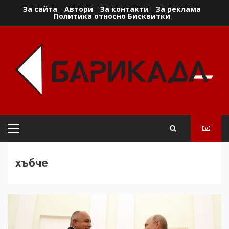
Skip
За сайта
Автори
За контакти
За реклама
Политика относно Бисквитки
to
content
Primary
Menu
хъбче