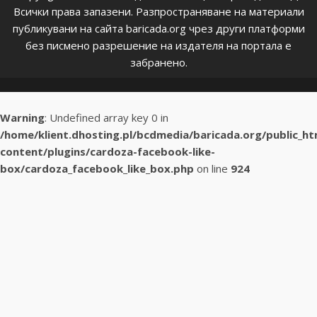
Всички права запазени. Разпространяване на материали
публикувани на сайта baricada.org чрез други платформи
без писмено разрешение на издателя на портала е
забранено.
Warning
: Undefined array key 0 in
/home/klient.dhosting.pl/bcdmedia/baricada.org/public_h
content/plugins/cardoza-facebook-like-
box/cardoza_facebook_like_box.php
on line
924