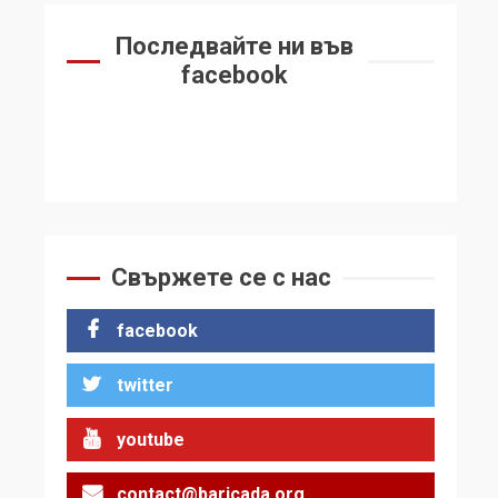
Последвайте ни във
facebook
Свържете се с нас
facebook
twitter
youtube
contact@baricada.org