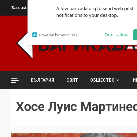
Skip
За сайта
Автори
За контакти
За реклама
Полит
Allow baricada.org to send web push
to
notifications to your desktop.
content
Don't allow
Powered by SendPulse
БЪЛГАРИЯ
СВЯТ
ОБЩЕСТВО
И
Хосе Луис Мартине