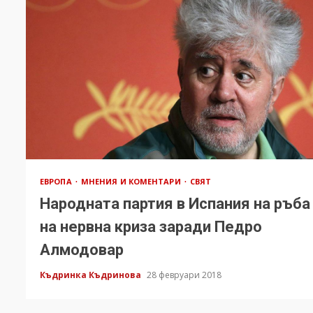
ЕВРОПА
МНЕНИЯ И КОМЕНТАРИ
СВЯТ
Народната партия в Испания на ръба
на нервна криза заради Педро
Алмодовар
Къдринка Къдринова
28 февруари 2018