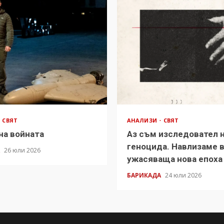
СВЯТ
АНАЛИЗИ
СВЯТ
на войната
Аз съм изследовател 
геноцида. Навлизаме 
А
26 юли 2026
ужасяваща нова епоха
БАРИКАДА
24 юли 2026