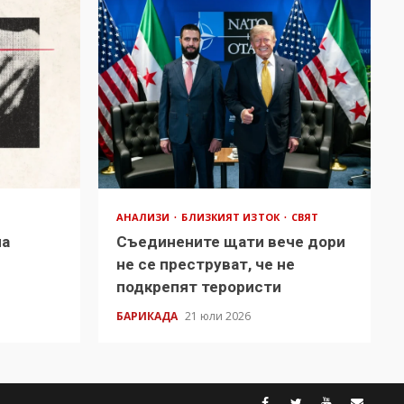
АНАЛИЗИ
БЛИЗКИЯТ ИЗТОК
СВЯТ
на
Съединените щати вече дори
в
не се преструват, че не
подкрепят терористи
БАРИКАДА
21 юли 2026