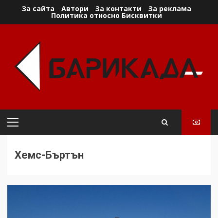
Skip
За сайта
Автори
За контакти
За реклама
Политика относно Бисквитки
to
content
Primary
Menu
Хемс-Бъртън