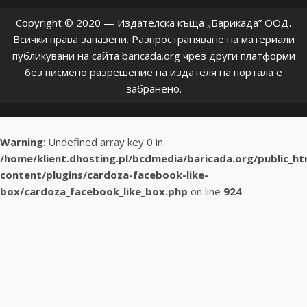
Copyright © 2020 — Издателска къща „Барикада” ООД.
Всички права запазени. Разпространяване на материали
публикувани на сайта baricada.org чрез други платформи
без писмено разрешение на издателя на портала е
забранено.
Warning
: Undefined array key 0 in
/home/klient.dhosting.pl/bcdmedia/baricada.org/public_h
content/plugins/cardoza-facebook-like-
box/cardoza_facebook_like_box.php
on line
924