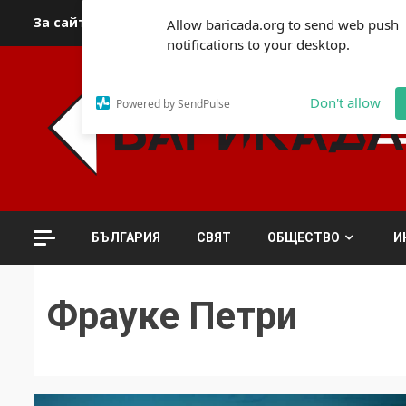
Skip
За сайта
Автори
За контакти
За реклама
Полит
Allow baricada.org to send web push
to
notifications to your desktop.
content
Don't allow
Powered by SendPulse
БЪЛГАРИЯ
СВЯТ
ОБЩЕСТВО
И
Фрауке Петри