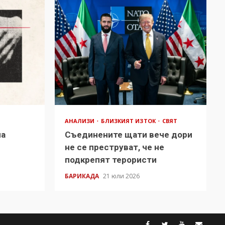
АНАЛИЗИ
БЛИЗКИЯТ ИЗТОК
СВЯТ
на
Съединените щати вече дори
в
не се преструват, че не
подкрепят терористи
БАРИКАДА
21 юли 2026