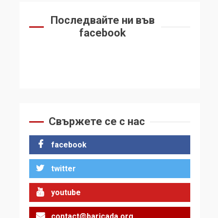
Последвайте ни във
facebook
Свържете се с нас
facebook
twitter
youtube
contact@baricada.org