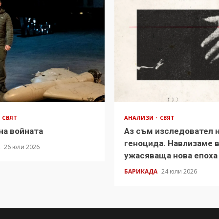
СВЯТ
АНАЛИЗИ
СВЯТ
на войната
Аз съм изследовател 
геноцида. Навлизаме 
А
26 юли 2026
ужасяваща нова епоха
БАРИКАДА
24 юли 2026