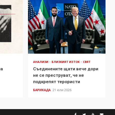
АНАЛИЗИ
БЛИЗКИЯТ ИЗТОК
СВЯТ
на
Съединените щати вече дори
в
не се преструват, че не
подкрепят терористи
БАРИКАДА
21 юли 2026