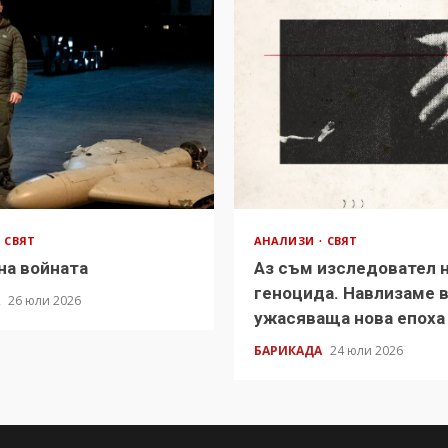
СВЯТ
АНАЛИЗИ
СВЯТ
на войната
Аз съм изследовател 
геноцида. Навлизаме 
А
26 юли 2026
ужасяваща нова епоха
БАРИКАДА
24 юли 2026