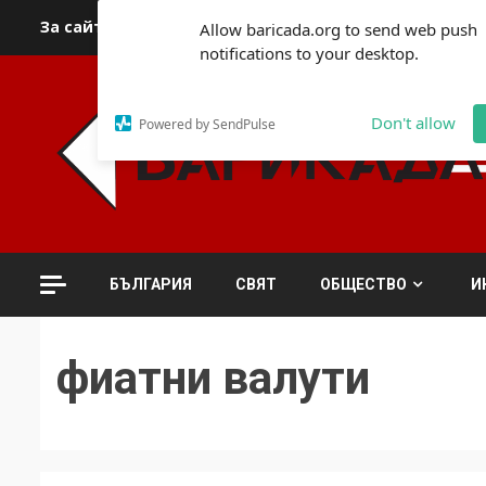
Skip
За сайта
Автори
За контакти
За реклама
Полит
Allow baricada.org to send web push
to
notifications to your desktop.
content
Don't allow
Powered by SendPulse
БЪЛГАРИЯ
СВЯТ
ОБЩЕСТВО
И
фиатни валути