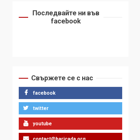
Последвайте ни във
facebook
Свържете се с нас
facebook
twitter
youtube
contact@baricada.org