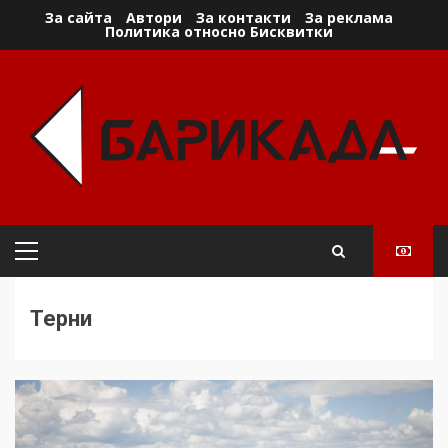
Skip
За сайта
Автори
За контакти
За реклама
Политика относно Бисквитки
to
content
Primary
Menu
Терни