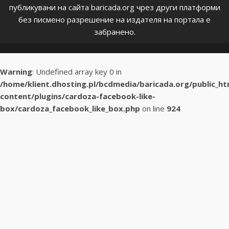
публикувани на сайта baricada.org чрез други платформи
без писмено разрешение на издателя на портала е
забранено.
Warning
: Undefined array key 0 in
/home/klient.dhosting.pl/bcdmedia/baricada.org/public_h
content/plugins/cardoza-facebook-like-
box/cardoza_facebook_like_box.php
on line
924