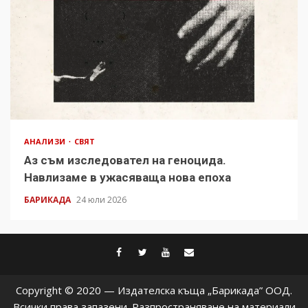
АНАЛИЗИ
СВЯТ
Аз съм изследовател на геноцида.
Навлизаме в ужасяваща нова епоха
БАРИКАДА
24 юли 2026
facebook
twitter
youtube
contact@baric
Copyright © 2020 — Издателска къща „Барикада” ООД.
Всички права запазени. Разпространяване на материали