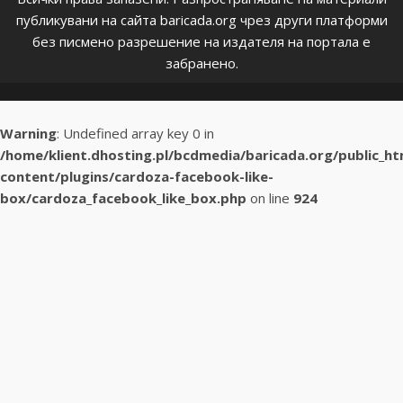
публикувани на сайта baricada.org чрез други платформи
без писмено разрешение на издателя на портала е
забранено.
Warning
: Undefined array key 0 in
/home/klient.dhosting.pl/bcdmedia/baricada.org/public_h
content/plugins/cardoza-facebook-like-
box/cardoza_facebook_like_box.php
on line
924