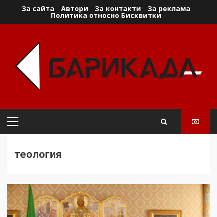
Skip
За сайта
Автори
За контакти
За реклама
Политика относно Бисквитки
to
content
Primary
Menu
теология