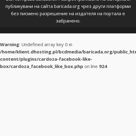
публикувани на сайта baricada.org чрез други платформи
без писмено разрешение на издателя на портала е
забранено.
Warning
: Undefined array key 0 in
/home/klient.dhosting.pl/bcdmedia/baricada.org/public_h
content/plugins/cardoza-facebook-like-
box/cardoza_facebook_like_box.php
on line
924