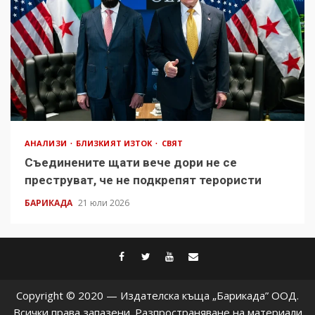
АНАЛИЗИ
БЛИЗКИЯТ ИЗТОК
СВЯТ
Съединените щати вече дори не се
преструват, че не подкрепят терористи
БАРИКАДА
21 юли 2026
facebook
twitter
youtube
contact@baric
Copyright © 2020 — Издателска къща „Барикада” ООД.
Всички права запазени. Разпространяване на материали