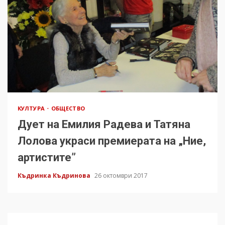
КУЛТУРА
ОБЩЕСТВО
Дует на Емилия Радева и Татяна
Лолова украси премиерата на „Ние,
артистите”
Къдринка Къдринова
26 октомври 2017