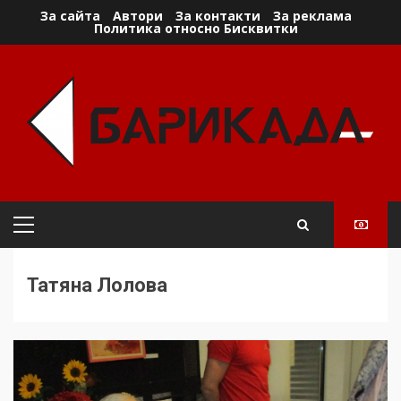
Skip
За сайта
Автори
За контакти
За реклама
Политика относно Бисквитки
to
content
Primary
Menu
Татяна Лолова