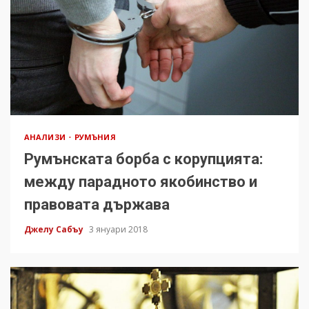
АНАЛИЗИ
РУМЪНИЯ
Румънската борба с корупцията:
между парадното якобинство и
правовата държава
Джелу Сабъу
3 януари 2018