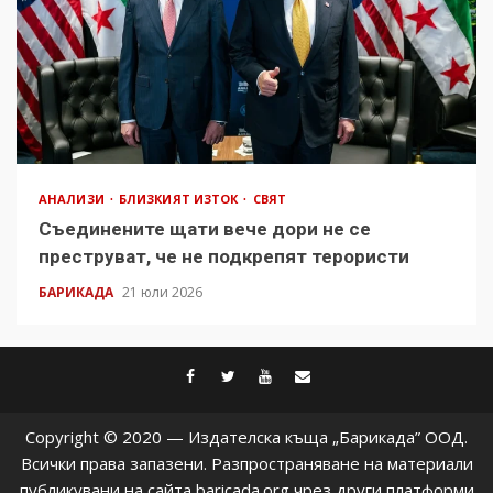
АНАЛИЗИ
БЛИЗКИЯТ ИЗТОК
СВЯТ
Съединените щати вече дори не се
преструват, че не подкрепят терористи
БАРИКАДА
21 юли 2026
facebook
twitter
youtube
contact@baric
Copyright © 2020 — Издателска къща „Барикада” ООД.
Всички права запазени. Разпространяване на материали
публикувани на сайта baricada.org чрез други платформи