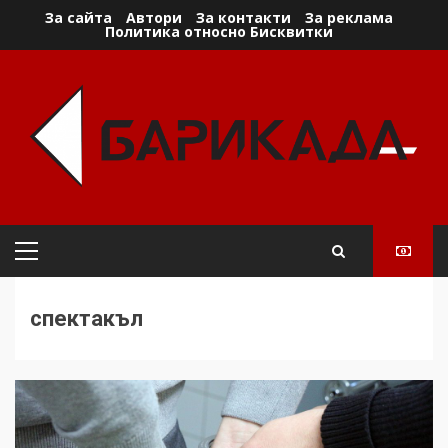
Skip
За сайта
Автори
За контакти
За реклама
Политика относно Бисквитки
to
content
Primary
Menu
спектакъл