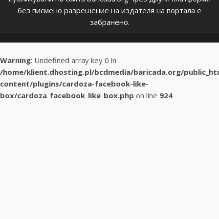
без писмено разрешение на издателя на портала е
забранено.
Warning
: Undefined array key 0 in
/home/klient.dhosting.pl/bcdmedia/baricada.org/public_h
content/plugins/cardoza-facebook-like-
box/cardoza_facebook_like_box.php
on line
924