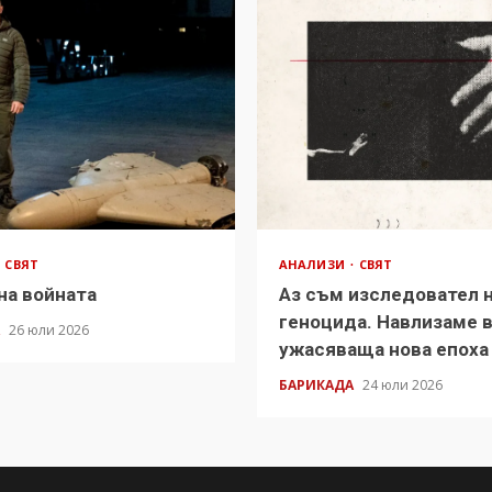
СВЯТ
АНАЛИЗИ
СВЯТ
на войната
Аз съм изследовател 
геноцида. Навлизаме 
А
26 юли 2026
ужасяваща нова епоха
БАРИКАДА
24 юли 2026