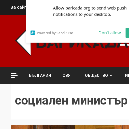
Skip
За сайта
Автори
За контакти
За реклама
Полит
Allow baricada.org to send web push
to
notifications to your desktop.
content
Don't allow
Powered by SendPulse
БЪЛГАРИЯ
СВЯТ
ОБЩЕСТВО
И
социален министър