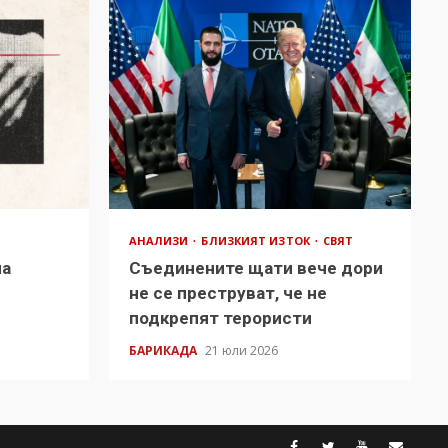
АНАЛИЗИ
БЛИЗКИЯТ ИЗТОК
СВЯТ
на
Съединените щати вече дори
в
не се преструват, че не
подкрепят терористи
БАРИКАДА
21 юли 2026