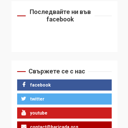
Последвайте ни във
facebook
Свържете се с нас
facebook
twitter
youtube
contact@baricada.org