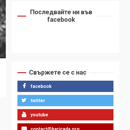
Последвайте ни във
facebook
Свържете се с нас
facebook
twitter
youtube
contact@baricada.org