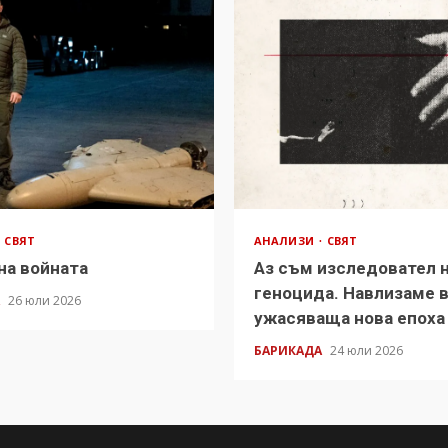
СВЯТ
АНАЛИЗИ
СВЯТ
на войната
Аз съм изследовател 
геноцида. Навлизаме 
А
26 юли 2026
ужасяваща нова епоха
БАРИКАДА
24 юли 2026