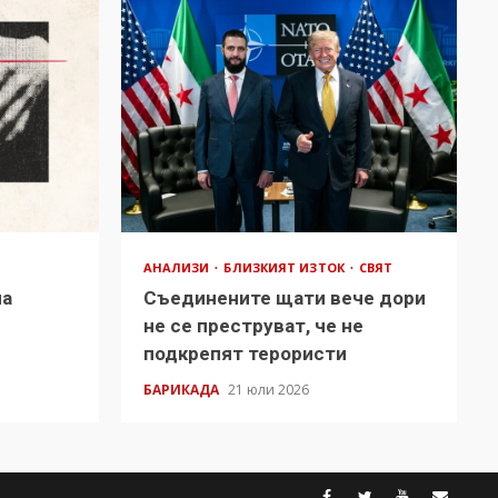
АНАЛИЗИ
БЛИЗКИЯТ ИЗТОК
СВЯТ
на
Съединените щати вече дори
в
не се преструват, че не
подкрепят терористи
БАРИКАДА
21 юли 2026