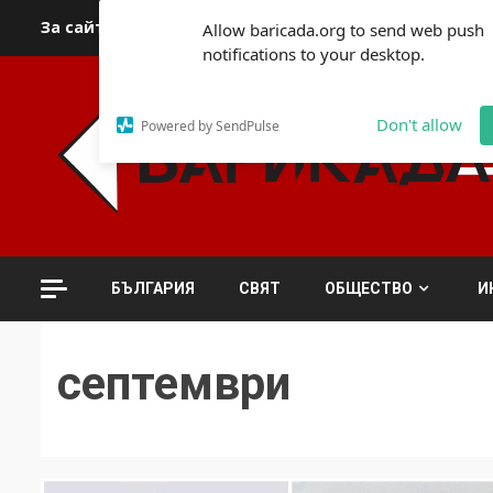
Skip
За сайта
Автори
За контакти
За реклама
Полит
Allow baricada.org to send web push
to
notifications to your desktop.
content
Don't allow
Powered by SendPulse
БЪЛГАРИЯ
СВЯТ
ОБЩЕСТВО
И
септември