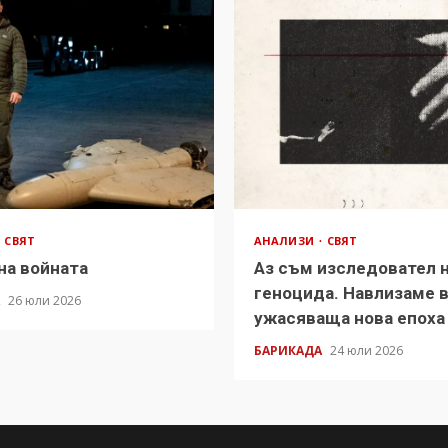
СВЯТ
АНАЛИЗИ
СВЯТ
на войната
Аз съм изследовател 
геноцида. Навлизаме 
А
26 юли 2026
ужасяваща нова епоха
БАРИКАДА
24 юли 2026