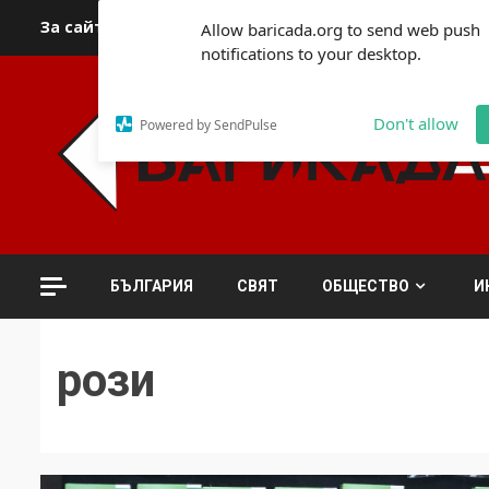
Skip
За сайта
Автори
За контакти
За реклама
Полит
Allow baricada.org to send web push
to
notifications to your desktop.
content
Don't allow
Powered by SendPulse
БЪЛГАРИЯ
СВЯТ
ОБЩЕСТВО
И
рози