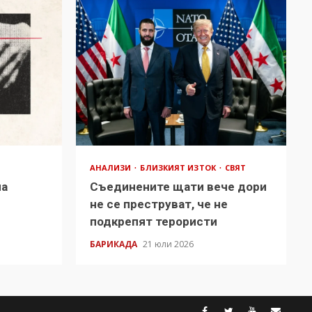
АНАЛИЗИ
БЛИЗКИЯТ ИЗТОК
СВЯТ
на
Съединените щати вече дори
в
не се преструват, че не
подкрепят терористи
БАРИКАДА
21 юли 2026