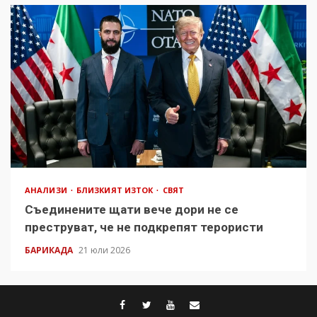
АНАЛИЗИ
БЛИЗКИЯТ ИЗТОК
СВЯТ
Съединените щати вече дори не се
преструват, че не подкрепят терористи
БАРИКАДА
21 юли 2026
facebook
twitter
youtube
contact@baric