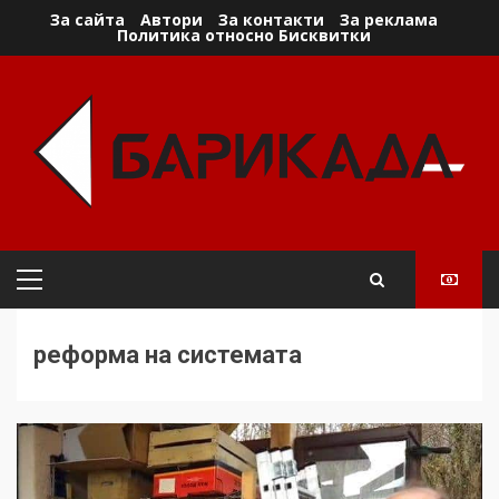
Skip
За сайта
Автори
За контакти
За реклама
Политика относно Бисквитки
to
content
Primary
Menu
реформа на системата