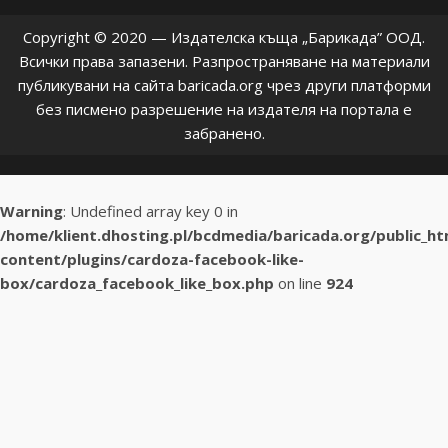
Copyright © 2020 — Издателска къща „Барикада” ООД.
Всички права запазени. Разпространяване на материали
публикувани на сайта baricada.org чрез други платформи
без писмено разрешение на издателя на портала е
забранено.
Warning
: Undefined array key 0 in
/home/klient.dhosting.pl/bcdmedia/baricada.org/public_h
content/plugins/cardoza-facebook-like-
box/cardoza_facebook_like_box.php
on line
924