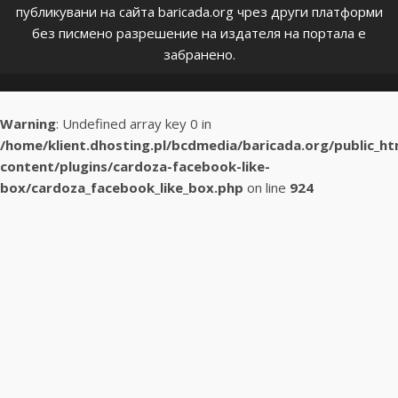
публикувани на сайта baricada.org чрез други платформи
без писмено разрешение на издателя на портала е
забранено.
Warning
: Undefined array key 0 in
/home/klient.dhosting.pl/bcdmedia/baricada.org/public_h
content/plugins/cardoza-facebook-like-
box/cardoza_facebook_like_box.php
on line
924