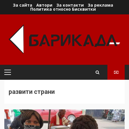
Skip
За сайта
Автори
За контакти
За реклама
Политика относно Бисквитки
to
content
Primary
Menu
развити страни