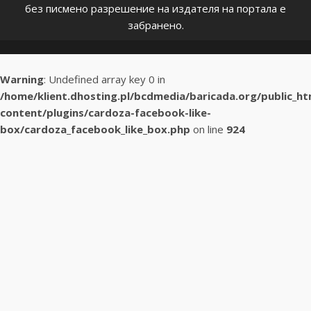
без писмено разрешение на издателя на портала е
забранено.
Warning
: Undefined array key 0 in
/home/klient.dhosting.pl/bcdmedia/baricada.org/public_h
content/plugins/cardoza-facebook-like-
box/cardoza_facebook_like_box.php
on line
924