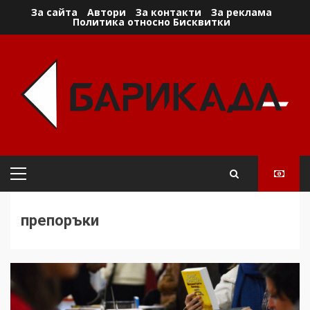
Skip
За сайта
Автори
За контакти
За реклама
Политика относно Бисквитки
to
content
Primary
Menu
препоръки