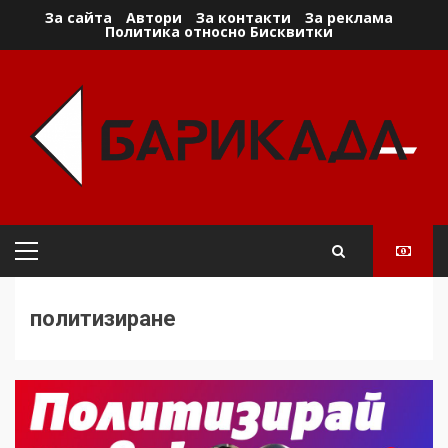
Skip
За сайта
Автори
За контакти
За реклама
Политика относно Бисквитки
to
content
Primary
Menu
политизиране