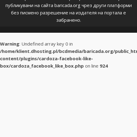
публикувани на сайта baricada.org чрез други платформи
без писмено разрешение на издателя на портала е
забранено.
Warning
: Undefined array key 0 in
/home/klient.dhosting.pl/bcdmedia/baricada.org/public_h
content/plugins/cardoza-facebook-like-
box/cardoza_facebook_like_box.php
on line
924