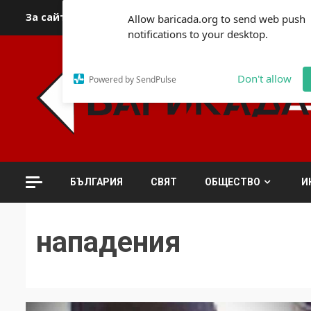
Skip
За сайта
Автори
За контакти
За реклама
Полит
Allow baricada.org to send web push
to
notifications to your desktop.
content
Don't allow
Powered by SendPulse
БЪЛГАРИЯ
СВЯТ
ОБЩЕСТВО
И
нападения