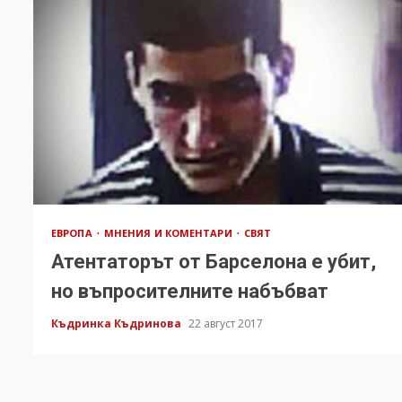
ЕВРОПА
МНЕНИЯ И КОМЕНТАРИ
СВЯТ
Атентаторът от Барселона е убит,
но въпросителните набъбват
Къдринка Къдринова
22 август 2017