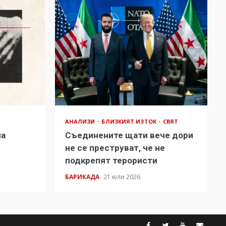
АНАЛИЗИ
БЛИЗКИЯТ ИЗТОК
СВЯТ
на
Съединените щати вече дори
в
не се преструват, че не
подкрепят терористи
БАРИКАДА
21 юли 2026