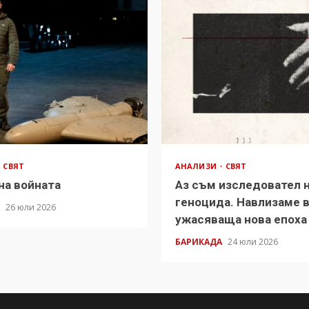
СВЯТ
АНАЛИЗИ
СВЯТ
на войната
Аз съм изследовател 
геноцида. Навлизаме 
А
26 юли 2026
ужасяваща нова епоха
БАРИКАДА
24 юли 2026