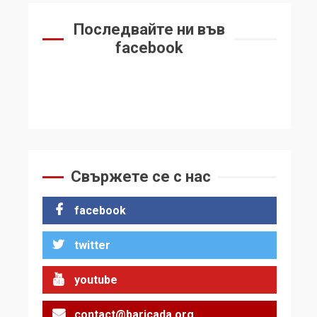
Последвайте ни във
facebook
Свържете се с нас
facebook
twitter
youtube
contact@baricada.org