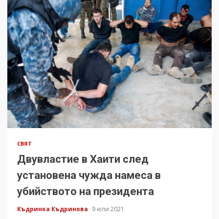
СВЯТ
Двувластие в Хаити след
установена чужда намеса в
убийството на президента
Къдринка Къдринова
9 юли 2021