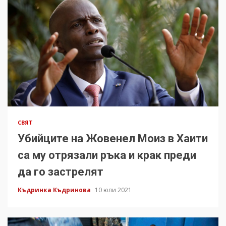
СВЯТ
Убийците на Жовенел Моиз в Хаити
са му отрязали ръка и крак преди
да го застрелят
Къдринка Къдринова
10 юли 2021