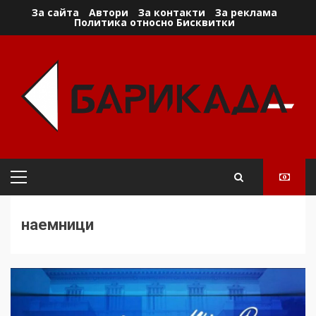
Skip
За сайта
Автори
За контакти
За реклама
Политика относно Бисквитки
to
content
Primary
Menu
наемници