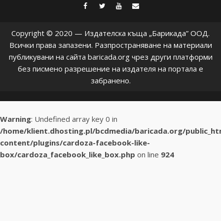
facebook
twitter
youtube
contact@baric
Copyright © 2020 — Издателска къща „Барикада” ООД.
Всички права запазени. Разпространяване на материали
публикувани на сайта baricada.org чрез други платформи
без писмено разрешение на издателя на портала е
забранено.
Warning
: Undefined array key 0 in
/home/klient.dhosting.pl/bcdmedia/baricada.org/public_h
content/plugins/cardoza-facebook-like-
box/cardoza_facebook_like_box.php
on line
924