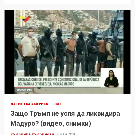
ЛАТИНСКА АМЕРИКА
СВЯТ
Защо Тръмп не успя да ликвидира
Мадуро? (видео, снимки)
Къдринка Къдринова
7 май 2020