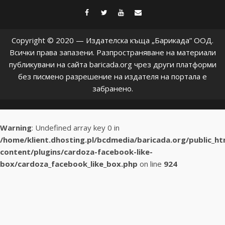
facebook
twitter
youtube
contact@baric
Copyright © 2020 — Издателска къща „Барикада” ООД.
Всички права запазени. Разпространяване на материали
публикувани на сайта baricada.org чрез други платформи
без писмено разрешение на издателя на портала е
забранено.
Warning
: Undefined array key 0 in
/home/klient.dhosting.pl/bcdmedia/baricada.org/public_h
content/plugins/cardoza-facebook-like-
box/cardoza_facebook_like_box.php
on line
924