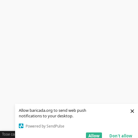
×
Allow baricada.org to send web push
notifications to your desktop.
Powered by SendPulse
Този сайт използва бисквитки (cookies). Ако желаете можете да научите
Allow
Don't allow