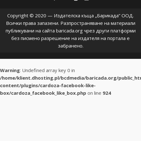
Copyright © 2020 — Издателска къща „Барикада” ООД.
Всички права запазени. Разпространяване на материали
публикувани на сайта baricada.org чрез други платформи
без писмено разрешение на издателя на портала е
забранено.
Warning
: Undefined array key 0 in
/home/klient.dhosting.pl/bcdmedia/baricada.org/public_h
content/plugins/cardoza-facebook-like-
box/cardoza_facebook_like_box.php
on line
924