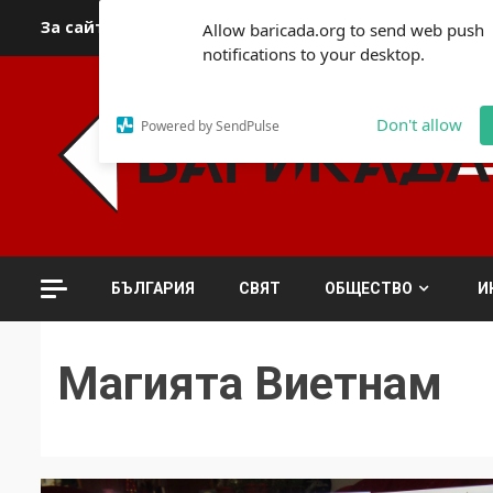
Skip
За сайта
Автори
За контакти
За реклама
Полит
Allow baricada.org to send web push
to
notifications to your desktop.
content
Don't allow
Powered by SendPulse
БЪЛГАРИЯ
СВЯТ
ОБЩЕСТВО
И
Магията Виетнам