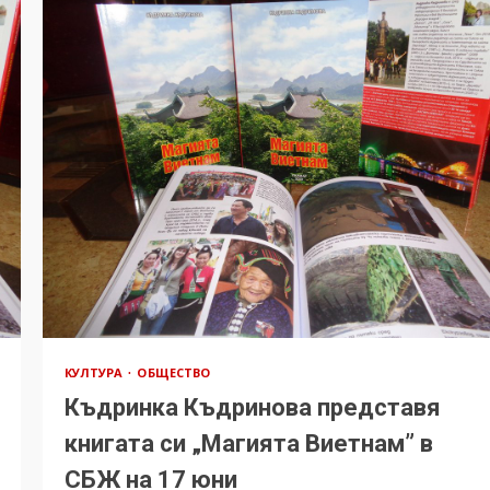
КУЛТУРА
ОБЩЕСТВО
Къдринка Къдринова представя
книгата си „Магията Виетнам” в
СБЖ на 17 юни