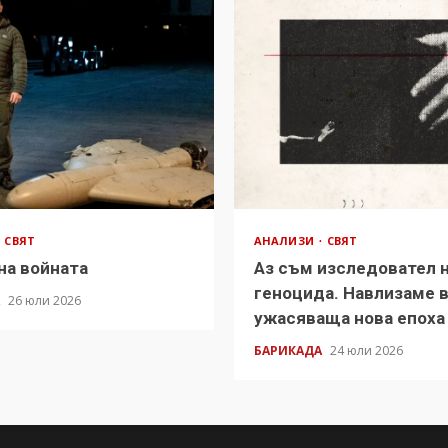
СВЯТ
АНАЛИЗИ
СВЯТ
на войната
Аз съм изследовател 
геноцида. Навлизаме 
А
26 юли 2026
ужасяваща нова епоха
БАРИКАДА
24 юли 2026