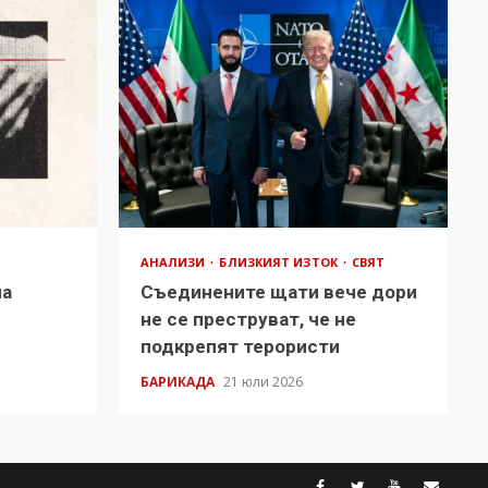
АНАЛИЗИ
БЛИЗКИЯТ ИЗТОК
СВЯТ
на
Съединените щати вече дори
в
не се преструват, че не
подкрепят терористи
БАРИКАДА
21 юли 2026