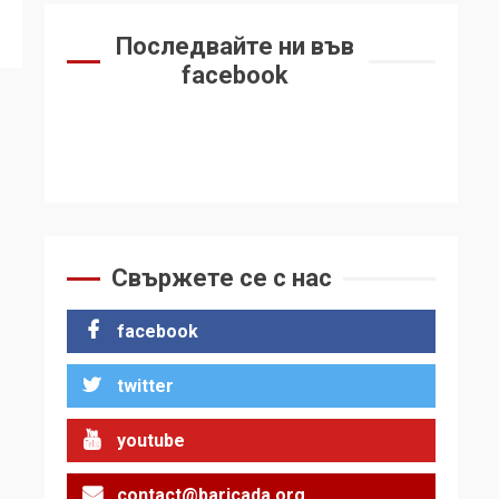
Последвайте ни във
facebook
Свържете се с нас
facebook
twitter
youtube
contact@baricada.org