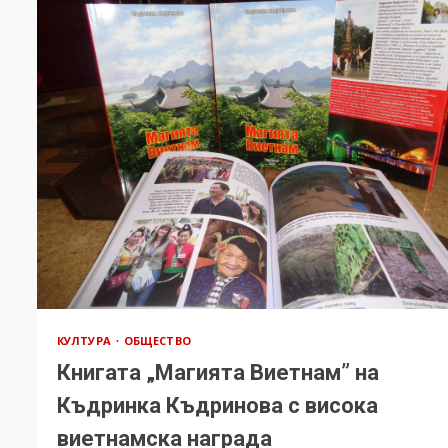
КУЛТУРА
ОБЩЕСТВО
Книгата „Магията Виетнам” на
Къдринка Къдринова с висока
виетнамска награда