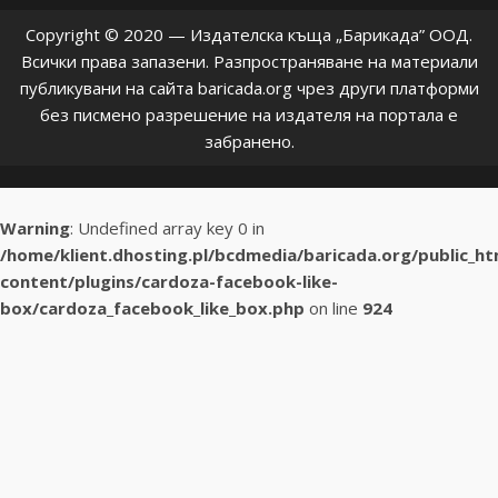
Copyright © 2020 — Издателска къща „Барикада” ООД.
Всички права запазени. Разпространяване на материали
публикувани на сайта baricada.org чрез други платформи
без писмено разрешение на издателя на портала е
забранено.
Warning
: Undefined array key 0 in
/home/klient.dhosting.pl/bcdmedia/baricada.org/public_h
content/plugins/cardoza-facebook-like-
box/cardoza_facebook_like_box.php
on line
924