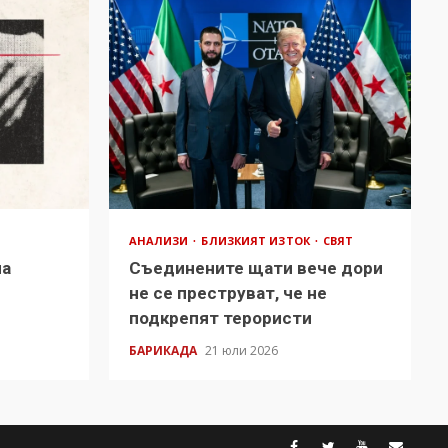
АНАЛИЗИ
БЛИЗКИЯТ ИЗТОК
СВЯТ
на
Съединените щати вече дори
в
не се преструват, че не
подкрепят терористи
БАРИКАДА
21 юли 2026