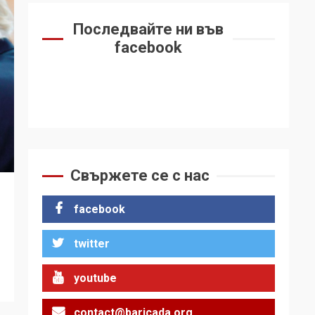
Последвайте ни във
facebook
Свържете се с нас
facebook
twitter
youtube
contact@baricada.org