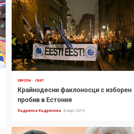
ЕВРОПА
СВЯТ
Крайнодесни факлоносци с изборен
пробив в Естония
Къдринка Къдринова
8 март 2019