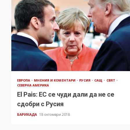
ЕВРОПА
МНЕНИЯ И КОМЕНТАРИ
РУСИЯ
САЩ
СВЯТ
СЕВЕРНА АМЕРИКА
El Pais: ЕС се чуди дали да не се
сдобри с Русия
БАРИКАДА
18 октомври 2018