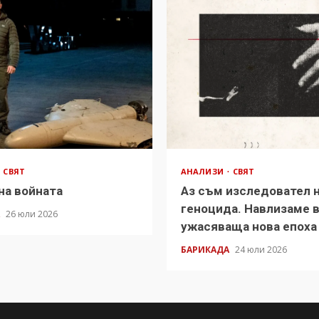
СВЯТ
АНАЛИЗИ
СВЯТ
на войната
Аз съм изследовател 
геноцида. Навлизаме 
А
26 юли 2026
ужасяваща нова епоха
БАРИКАДА
24 юли 2026