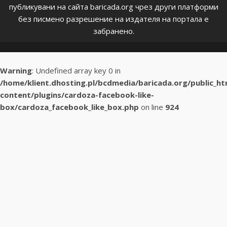
публикувани на сайта baricada.org чрез други платформи
без писмено разрешение на издателя на портала е
забранено.
Warning
: Undefined array key 0 in
/home/klient.dhosting.pl/bcdmedia/baricada.org/public_h
content/plugins/cardoza-facebook-like-
box/cardoza_facebook_like_box.php
on line
924