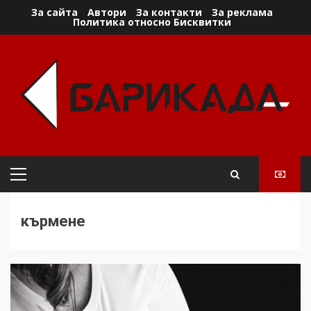
Skip
За сайта
Автори
За контакти
За реклама
Политика относно Бисквитки
to
content
Primary
Menu
кърмене