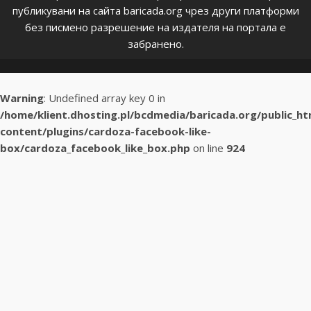
публикувани на сайта baricada.org чрез други платформи
без писмено разрешение на издателя на портала е
забранено.
Warning
: Undefined array key 0 in
/home/klient.dhosting.pl/bcdmedia/baricada.org/public_h
content/plugins/cardoza-facebook-like-
box/cardoza_facebook_like_box.php
on line
924