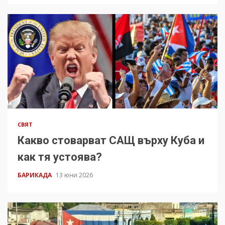
СВЯТ
Какво стоварват САЩ върху Куба и
как тя устоява?
БАРИКАДА
13 юни 2026