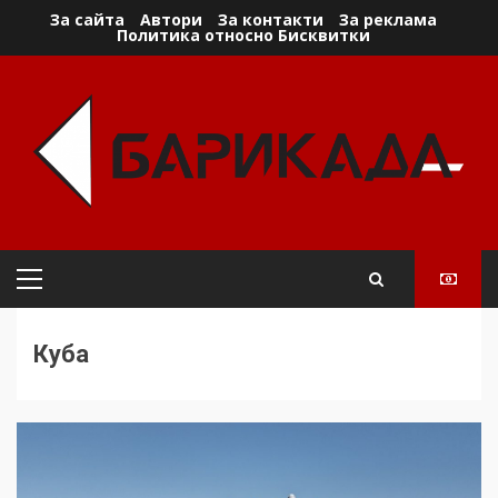
Skip
За сайта
Автори
За контакти
За реклама
Политика относно Бисквитки
to
content
Primary
Menu
Куба