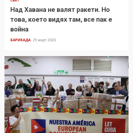
СВЯТ
Над Хавана не валят ракети. Но
това, което видях там, все пак е
война
БАРИКАДА
25 март 2026