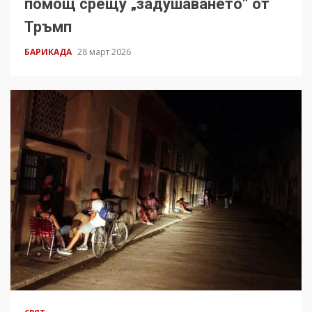
помощ срещу „задушаването“ от
Тръмп
БАРИКАДА
28 март 2026