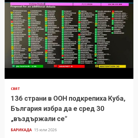
СВЯТ
136 страни в ООН подкрепиха Куба,
България избра да е сред 30
„въздържали се“
БАРИКАДА
15 юли 2026