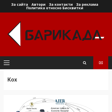
Skip
За сайта
Автори
За контакти
За реклама
Политика относно Бисквитки
to
content
Primary
Menu
Кох