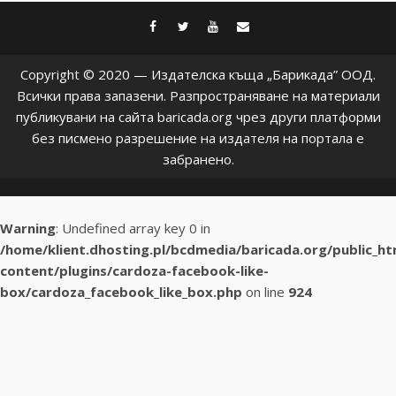
facebook
twitter
youtube
contact@baric
Copyright © 2020 — Издателска къща „Барикада” ООД.
Всички права запазени. Разпространяване на материали
публикувани на сайта baricada.org чрез други платформи
без писмено разрешение на издателя на портала е
забранено.
Warning
: Undefined array key 0 in
/home/klient.dhosting.pl/bcdmedia/baricada.org/public_h
content/plugins/cardoza-facebook-like-
box/cardoza_facebook_like_box.php
on line
924