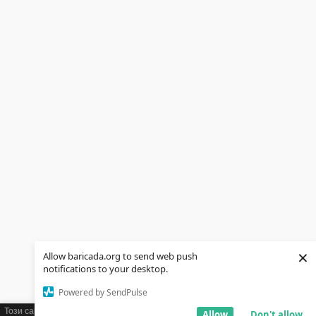
×
Allow baricada.org to send web push
notifications to your desktop.
Powered by SendPulse
Този сайт използва бисквитки (cookies). Ако желаете можете да научите
Allow
Don't allow