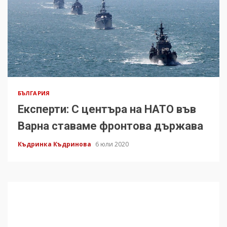
БЪЛГАРИЯ
Експерти: С центъра на НАТО във
Варна ставаме фронтова държава
Къдринка Къдринова
6 юли 2020