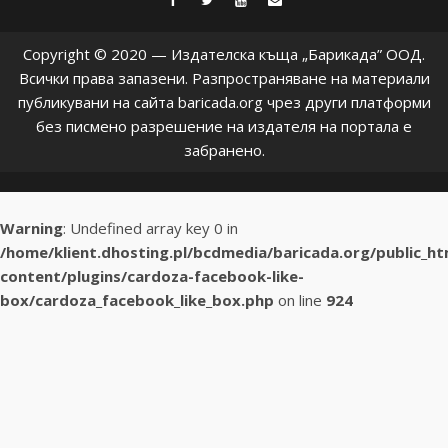
facebook
twitter
youtube
contact@baric
Copyright © 2020 — Издателска къща „Барикада” ООД.
Всички права запазени. Разпространяване на материали
публикувани на сайта baricada.org чрез други платформи
без писмено разрешение на издателя на портала е
забранено.
Warning
: Undefined array key 0 in
/home/klient.dhosting.pl/bcdmedia/baricada.org/public_h
content/plugins/cardoza-facebook-like-
box/cardoza_facebook_like_box.php
on line
924