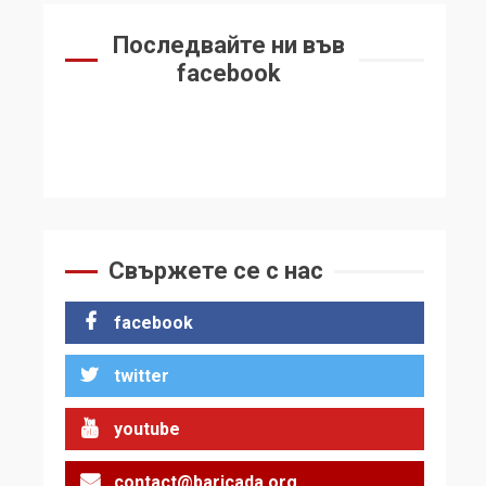
Последвайте ни във
facebook
Свържете се с нас
facebook
twitter
youtube
contact@baricada.org