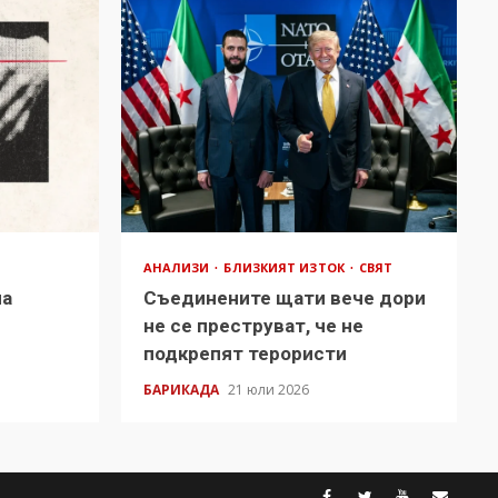
АНАЛИЗИ
БЛИЗКИЯТ ИЗТОК
СВЯТ
на
Съединените щати вече дори
в
не се преструват, че не
подкрепят терористи
БАРИКАДА
21 юли 2026