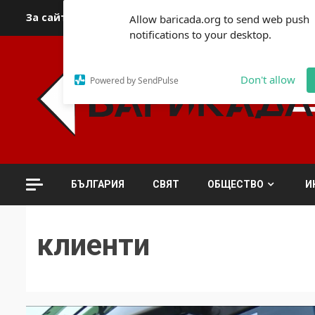
Skip
За сайта
Автори
За контакти
За реклама
Полит
Allow baricada.org to send web push
to
notifications to your desktop.
content
Don't allow
Powered by SendPulse
БЪЛГАРИЯ
СВЯТ
ОБЩЕСТВО
И
клиенти