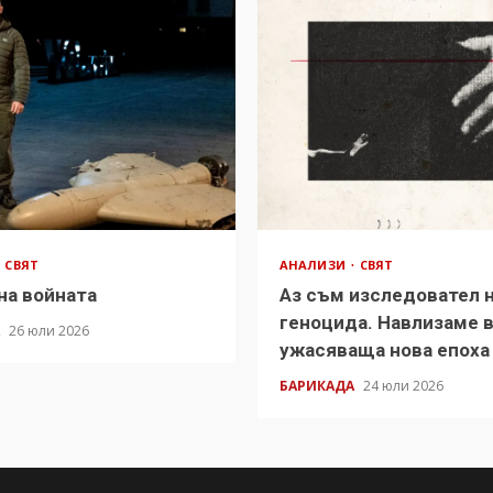
СВЯТ
АНАЛИЗИ
СВЯТ
на войната
Аз съм изследовател 
геноцида. Навлизаме 
А
26 юли 2026
ужасяваща нова епоха
БАРИКАДА
24 юли 2026