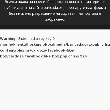
Всички права запазени. Разпространяване на материали
публикувани на сайта baricada.org чрез други платформи
без писмено разрешение на издателя на портала е
забранено.
Warning
: Undefined array key 0 in
/home/klient.dhosting.pl/bcdmedia/baricada.org/public_h
content/plugins/cardoza-facebook-like-
box/cardoza_facebook_like_box.php
on line
924