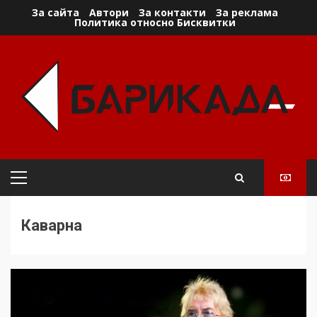
Skip
За сайта
Автори
За контакти
За реклама
Политика относно Бисквитки
to
content
Primary
Menu
Каварна