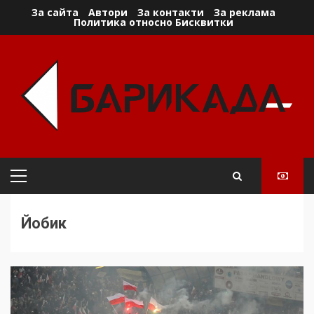
Skip
За сайта
Автори
За контакти
За реклама
Политика относно Бисквитки
to
content
Primary
Menu
Йобик