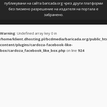
публикувани на сайта baricada.org чрез други платформи
без писмено разрешение на издателя на портала е
забранено.
Warning
: Undefined array key 0 in
/home/klient.dhosting.pl/bcdmedia/baricada.org/public_h
content/plugins/cardoza-facebook-like-
box/cardoza_facebook_like_box.php
on line
924