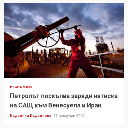
ИКОНОМИКА
Петролът поскъпва заради натиска
на САЩ към Венесуела и Иран
Къдринка Къдринова
17 февруари 2019