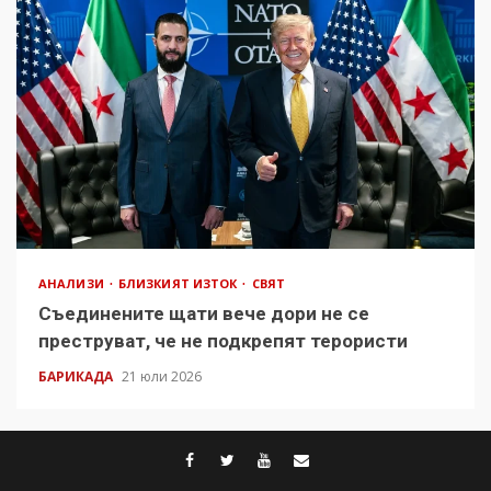
АНАЛИЗИ
БЛИЗКИЯТ ИЗТОК
СВЯТ
Съединените щати вече дори не се
преструват, че не подкрепят терористи
БАРИКАДА
21 юли 2026
facebook
twitter
youtube
contact@baric