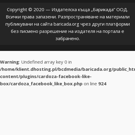
Copyright © 2020 — Издателска къща „Барикада” ООД.
Всички права запазени. Разпространяване на материали
публикувани на сайта baricada.org чрез други платформи
без писмено разрешение на издателя на портала е
забранено.
Warning
: Undefined array key 0 in
/home/klient.dhosting.pl/bcdmedia/baricada.org/public_h
content/plugins/cardoza-facebook-like-
box/cardoza_facebook_like_box.php
on line
924