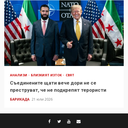
АНАЛИЗИ
БЛИЗКИЯТ ИЗТОК
СВЯТ
Съединените щати вече дори не се
преструват, че не подкрепят терористи
БАРИКАДА
21 юли 2026
facebook
twitter
youtube
contact@baric