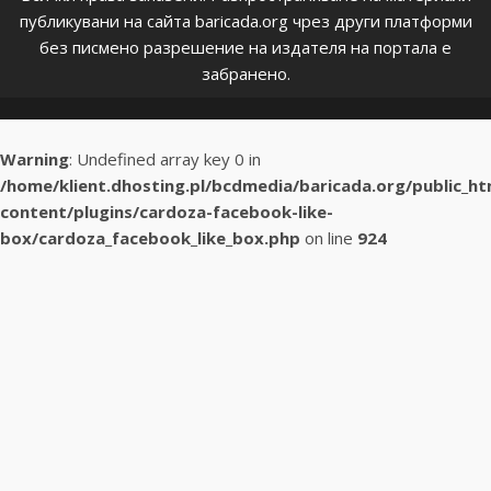
публикувани на сайта baricada.org чрез други платформи
без писмено разрешение на издателя на портала е
забранено.
Warning
: Undefined array key 0 in
/home/klient.dhosting.pl/bcdmedia/baricada.org/public_h
content/plugins/cardoza-facebook-like-
box/cardoza_facebook_like_box.php
on line
924